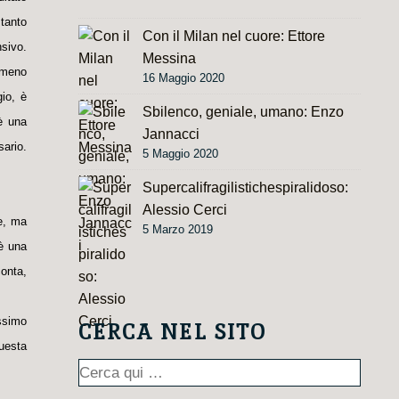
tanto
Con il Milan nel cuore: Ettore
nsivo.
Messina
mmeno
16 Maggio 2020
io, è
Sbilenco, geniale, umano: Enzo
è una
Jannacci
ario.
5 Maggio 2020
Supercalifragilistichespiralidoso:
Alessio Cerci
e, ma
5 Marzo 2019
è una
conta,
issimo
CERCA NEL SITO
questa
Cerca: