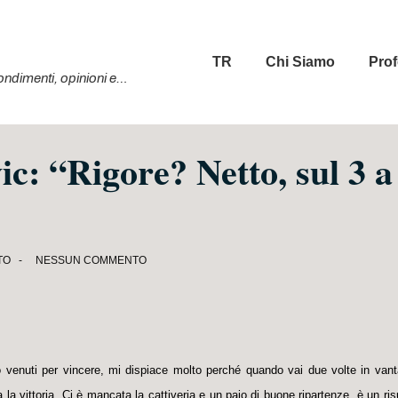
Menu
TR
Chi Siamo
Prof
principale
ofondimenti, opinioni e…
c: “Rigore? Netto, sul 3 a
TO
NESSUN COMMENTO
venuti per vincere, mi dispiace molto perché quando vai due volte in vant
 la vittoria. Ci è mancata la cattiveria e un paio di buone ripartenze, è un ris