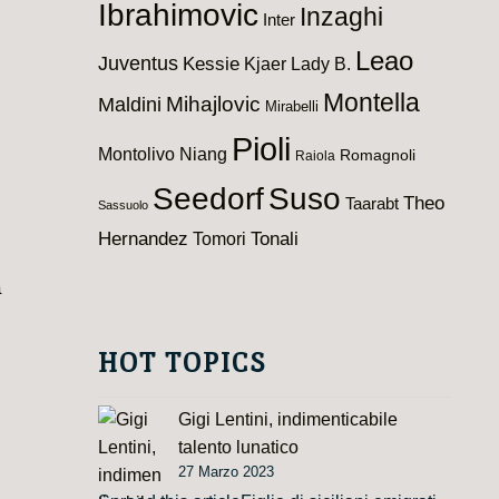
Ibrahimovic
Inzaghi
Inter
Leao
Juventus
Kessie
Kjaer
Lady B.
Montella
Maldini
Mihajlovic
Mirabelli
Pioli
Montolivo
Niang
Romagnoli
Raiola
Seedorf
Suso
Theo
Taarabt
Sassuolo
Hernandez
Tomori
Tonali
a
HOT TOPICS
Gigi Lentini, indimenticabile
talento lunatico
27 Marzo 2023