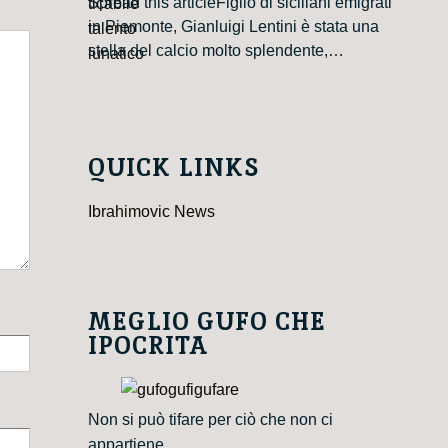
Spread this articleFiglio di siciliani emigrati
in Piemonte, Gianluigi Lentini è stata una
stella del calcio molto splendente,…
QUICK LINKS
Ibrahimovic News
MEGLIO GUFO CHE
IPOCRITA
Non si può tifare per ciò che non ci
appartiene.