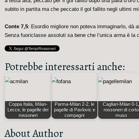
a testa alta, peccato per il gol fallito dopo una palla d’
subito in partita ma che peccato il gol fallito negli ultimi mi
Conte 7,5
: Esordio migliore non poteva immaginarlo, dà al
Senza fuoriclasse assoluti sa bene che l’unica arma è la c
Potrebbe interessarti anche:
Coppa Italia, Milan-
Parma-Milan 2-2, le
Cagliari-Milan 0-1
Lecce, le pagelle dei
pagelle di Pavlovic e
rossoneri di corto
rossoneri
compagni
muso
About Author