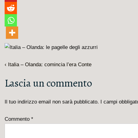
Navigazione
L'articolo
‹ Italia – Olanda: comincia l’era Conte
articoli
precedente
Lascia un commento
è
Il tuo indirizzo email non sarà pubblicato.
I campi obbliga
Commento
*