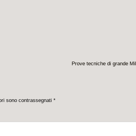
Il
Prove tecniche di grande Mil
prossimo
articolo
è
tori sono contrassegnati
*