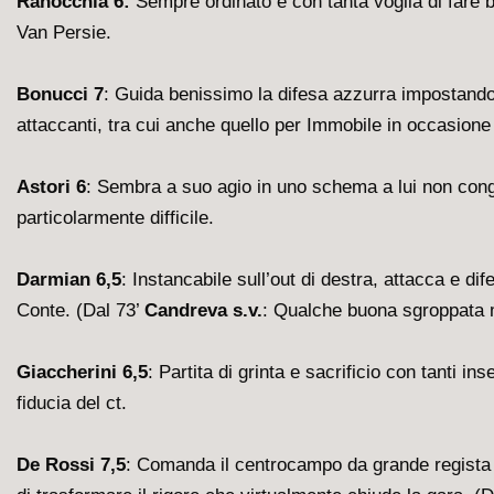
Ranocchia 6:
Sempre ordinato e con tanta voglia di fare 
Van Persie.
Bonucci 7
: Guida benissimo la difesa azzurra impostando 
attaccanti, tra cui anche quello per Immobile in occasione 
Astori 6
: Sembra a suo agio in uno schema a lui non conge
particolarmente difficile.
Darmian 6,5
: Instancabile sull’out di destra, attacca e 
Conte. (Dal 73’
Candreva s.v.
: Qualche buona sgroppata m
Giaccherini 6,5
: Partita di grinta e sacrificio con tanti i
fiducia del ct.
De Rossi 7,5
: Comanda il centrocampo da grande regista 