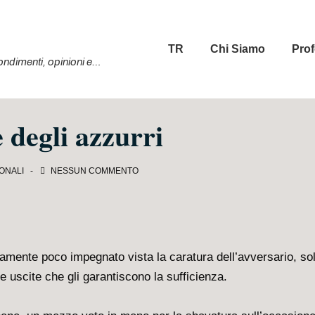
Menu
TR
Chi Siamo
Prof
principale
ofondimenti, opinioni e…
e degli azzurri
ONALI
NESSUN COMMENTO
namente poco impegnato vista la caratura dell’avversario, so
e uscite che gli garantiscono la sufficienza.