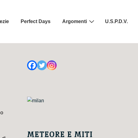
ezie
Perfect Days
Argomenti
U.S.P.D.V.
lo
METEORE E MITI