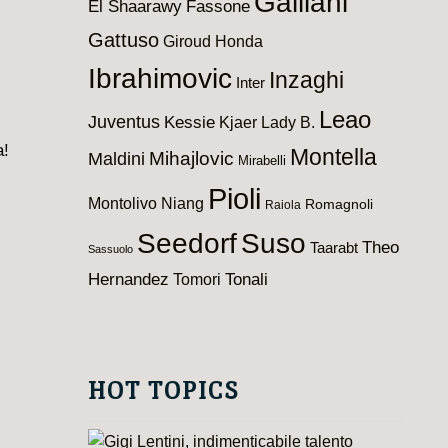
Galliani
El Shaarawy
Fassone
Gattuso
Giroud
Honda
Ibrahimovic
Inzaghi
Inter
Leao
Juventus
Kessie
Kjaer
Lady B.
a!
Montella
Maldini
Mihajlovic
Mirabelli
Pioli
Montolivo
Niang
Romagnoli
Raiola
Seedorf
Suso
Theo
Taarabt
Sassuolo
Hernandez
Tomori
Tonali
HOT TOPICS