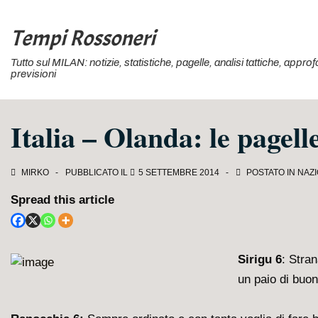
↓
Vai
Tempi Rossoneri
al
Tutto sul MILAN: notizie, statistiche, pagelle, analisi tattiche, appr
contenuto
previsioni
principale
Italia – Olanda: le pagell
MIRKO
PUBBLICATO IL
5 SETTEMBRE 2014
POSTATO IN
NAZI
Spread this article
Sirigu 6
: Stra
un paio di buon