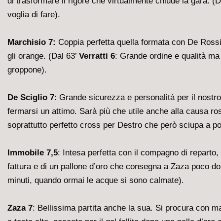
di trasformare il rigore che virtualmente chiude la gara. (
voglia di fare).
Marchisio 7:
Coppia perfetta quella formata con De Rossi,
gli orange. (Dal 63’
Verratti 6
: Grande ordine e qualità ma 
groppone).
De Sciglio 7
: Grande sicurezza e personalità per il nost
fermarsi un attimo. Sarà più che utile anche alla causa ro
soprattutto perfetto cross per Destro che però sciupa a po
Immobile 7,5
: Intesa perfetta con il compagno di reparto,
fattura e di un pallone d’oro che consegna a Zaza poco do
minuti, quando ormai le acque si sono calmate).
Zaza 7
: Bellissima partita anche la sua. Si procura con ma