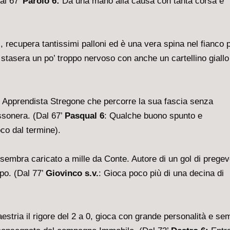
Dal 67’
Parolo 6:
Dà una mano alla causa con tanta corsa e
 recupera tantissimi palloni ed è una vera spina nel fianco 
stasera un po’ troppo nervoso con anche un cartellino giallo
ro Apprendista Stregone che percorre la sua fascia senza
ssonera. (Dal 67’
Pasqual 6
: Qualche buono spunto e
co dal termine).
 sembra caricato a mille da Conte. Autore di un gol di pregev
po. (Dal 77’
Giovinco s.v.
: Gioca poco più di una decina di
estria il rigore del 2 a 0, gioca con grande personalità e se