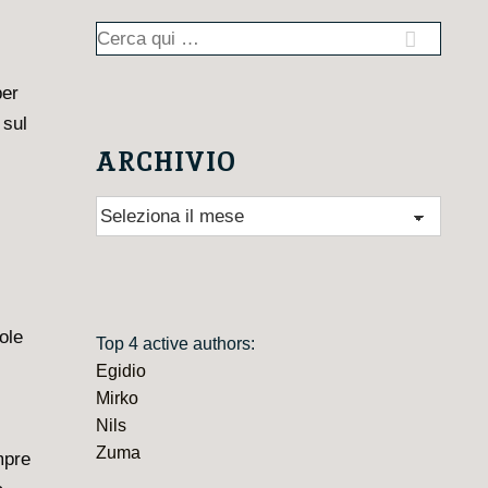
Cerca:
per
 sul
ARCHIVIO
Archivio
ole
Top 4 active authors:
Egidio
Mirko
Nils
Zuma
mpre