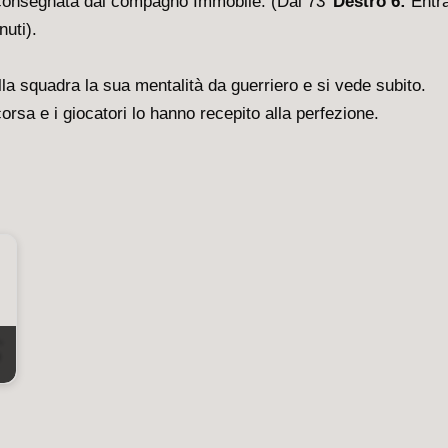
oro consegnata dal compagno Immobile. (Dal 73’
Destro 6:
Entr
nuti).
la squadra la sua mentalità da guerriero e si vede subito.
orsa e i giocatori lo hanno recepito alla perfezione.
,