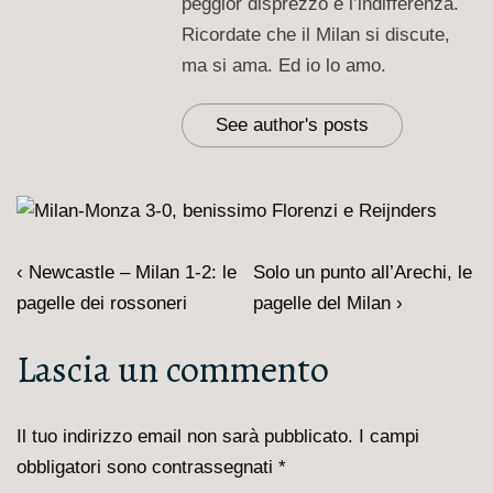
peggior disprezzo è l’indifferenza.
Ricordate che il Milan si discute,
ma si ama. Ed io lo amo.
See author's posts
Navigazione
L'articolo
Il
‹ Newcastle – Milan 1-2: le
Solo un punto all’Arechi, le
articoli
precedente
prossimo
pagelle dei rossoneri
pagelle del Milan ›
è
articolo
Lascia un commento
è
Il tuo indirizzo email non sarà pubblicato.
I campi
obbligatori sono contrassegnati
*