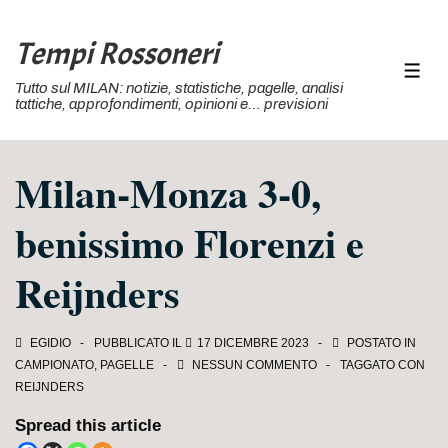
↓
Vai
Tempi Rossoneri
al
MEN
Tutto sul MILAN: notizie, statistiche, pagelle, analisi
contenuto
tattiche, approfondimenti, opinioni e… previsioni
principale
Milan-Monza 3-0,
benissimo Florenzi e
Reijnders
EGIDIO
PUBBLICATO IL
17 DICEMBRE 2023
POSTATO IN
CAMPIONATO
,
PAGELLE
NESSUN COMMENTO
TAGGATO CON
REIJNDERS
Spread this article