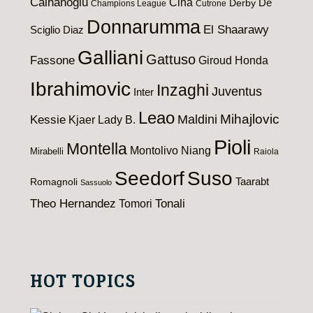
Calhanoglu
Cina
De
Derby
Champions League
Cutrone
Donnarumma
El Shaarawy
Sciglio
Diaz
Galliani
Gattuso
Fassone
Giroud
Honda
Ibrahimovic
Inzaghi
Juventus
Inter
Leao
Maldini
Mihajlovic
Kessie
Kjaer
Lady B.
Pioli
Montella
Montolivo
Niang
Mirabelli
Raiola
Seedorf
Suso
Taarabt
Romagnoli
Sassuolo
Theo Hernandez
Tomori
Tonali
HOT TOPICS