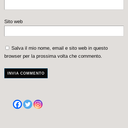
Sito web
Salva il mio nome, email e sito web in questo
browser per la prossima volta che commento.
A
l
t
e
r
n