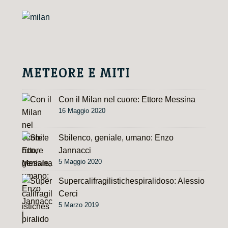
a
t
i
v
e
METEORE E MITI
:
Con il Milan nel cuore: Ettore Messina
16 Maggio 2020
Sbilenco, geniale, umano: Enzo
Jannacci
5 Maggio 2020
Supercalifragilistichespiralidoso: Alessio
Cerci
5 Marzo 2019