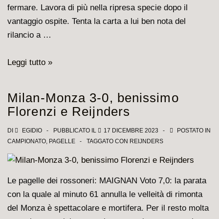
fermare. Lavora di più nella ripresa specie dopo il
vantaggio ospite. Tenta la carta a lui ben nota del
rilancio a …
Milan-
Leggi tutto »
Atalanta
1-
Milan-Monza 3-0, benissimo
2,
Florenzi e Reijnders
le
pagelle
DI
EGIDIO
PUBBLICATO IL
17 DICEMBRE 2023
POSTATO IN
CAMPIONATO
,
PAGELLE
TAGGATO CON
REIJNDERS
dei
nostri
Le pagelle dei rossoneri: MAIGNAN Voto 7,0: la parata
con la quale al minuto 61 annulla le velleità di rimonta
del Monza è spettacolare e mortifera. Per il resto molta