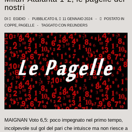
1,
nostri
le
pagelle
DI
EGIDIO
PUBBLICATO IL
11 GENNAIO 2024
POSTATO IN
COPPE
,
PAGELLE
TAGGATO CON
REIJNDERS
dei
nostri
MAIGNAN Voto 6,5: poco impegnato nel primo tempo,
incolpevole sul gol del pari che intuisce ma non riesce a