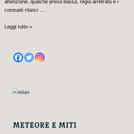
attenzione, qualche presa bassa, regia arretrata e i
consueti rilanci …
Milan-
Leggi tutto »
Monza
3-
0,
benissimo
Florenzi
e
Reijnders
METEORE E MITI