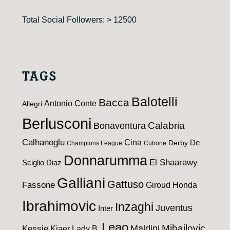
Total Social Followers: > 12500
TAGS
Balotelli
Bacca
Antonio Conte
Allegri
Berlusconi
Calabria
Bonaventura
Calhanoglu
Cina
De
Derby
Champions League
Cutrone
Donnarumma
El Shaarawy
Sciglio
Diaz
Galliani
Gattuso
Fassone
Giroud
Honda
Ibrahimovic
Inzaghi
Juventus
Inter
Leao
Maldini
Mihajlovic
Kessie
Kjaer
Lady B.