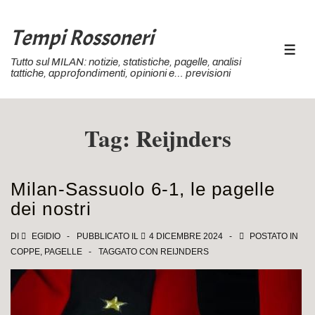
↓
Vai
Tempi Rossoneri
al
MEN
Tutto sul MILAN: notizie, statistiche, pagelle, analisi
contenuto
tattiche, approfondimenti, opinioni e… previsioni
principale
Tag:
Reijnders
Milan-Sassuolo 6-1, le pagelle
dei nostri
DI
EGIDIO
PUBBLICATO IL
4 DICEMBRE 2024
POSTATO IN
COPPE
,
PAGELLE
TAGGATO CON
REIJNDERS