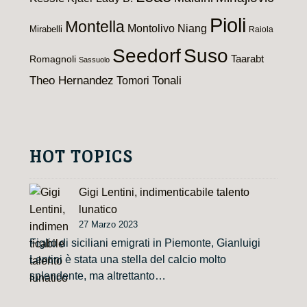
Pioli
Montella
Montolivo
Niang
Mirabelli
Raiola
Seedorf
Suso
Taarabt
Romagnoli
Sassuolo
Theo Hernandez
Tomori
Tonali
HOT TOPICS
Gigi Lentini, indimenticabile talento
lunatico
27 Marzo 2023
Figlio di siciliani emigrati in Piemonte, Gianluigi
Lentini è stata una stella del calcio molto
splendente, ma altrettanto…