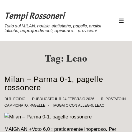
↓
Vai
Tempi Rossoneri
al
MEN
Tutto sul MILAN: notizie, statistiche, pagelle, analisi
contenuto
tattiche, approfondimenti, opinioni e… previsioni
principale
Tag:
Leao
Milan – Parma 0-1, pagelle
rossonere
DI
EGIDIO
PUBBLICATO IL
24 FEBBRAIO 2026
POSTATO IN
CAMPIONATO
,
PAGELLE
TAGGATO CON
ALLEGRI
,
LEAO
MAIGNAN +Voto 6,0 : praticamente inoperoso. Per