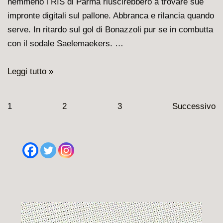
nemmeno i RIS di Parma riuscirebbero a trovare sue
impronte digitali sul pallone. Abbranca e rilancia quando
serve. In ritardo sul gol di Bonazzoli pur se in combutta
con il sodale Saelemaekers. …
Leao
Leggi tutto »
fuori
concorso,
Paginazione
1
2
3
Successivo
Tonali
degli
super.
articoli
Le
pagelle
dei
rossoneri
a
Salerno