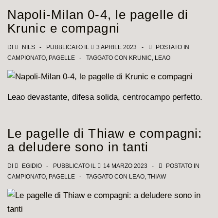
2-
Napoli-Milan 0-4, le pagelle di
0,
Krunic e compagni
tabellino
e
DI
NILS
PUBBLICATO IL
3 APRILE 2023
POSTATO IN
CAMPIONATO
,
PAGELLE
TAGGATO CON
KRUNIC
,
LEAO
pagelle
rossonere
Leao devastante, difesa solida, centrocampo perfetto.
Le pagelle di Thiaw e compagni:
a deludere sono in tanti
DI
EGIDIO
PUBBLICATO IL
14 MARZO 2023
POSTATO IN
CAMPIONATO
,
PAGELLE
TAGGATO CON
LEAO
,
THIAW