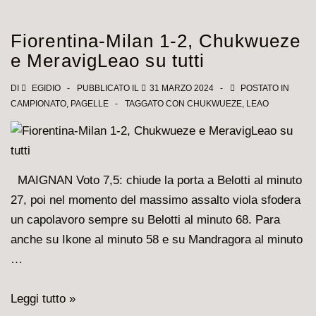
Venezia
4-
Fiorentina-Milan 1-2, Chukwueze
0,
e MeravigLeao su tutti
Pavlovic
tanta
DI
EGIDIO
PUBBLICATO IL
31 MARZO 2024
POSTATO IN
CAMPIONATO
,
PAGELLE
TAGGATO CON
CHUKWUEZE
,
LEAO
roba
e…
finalmente
un
MAIGNAN Voto 7,5: chiude la porta a Belotti al minuto
attaccante
27, poi nel momento del massimo assalto viola sfodera
vero
un capolavoro sempre su Belotti al minuto 68. Para
anche su Ikone al minuto 58 e su Mandragora al minuto
…
Fiorentina-
Leggi tutto »