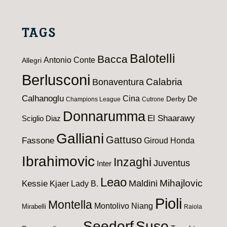
TAGS
Balotelli
Bacca
Antonio Conte
Allegri
Berlusconi
Calabria
Bonaventura
Calhanoglu
Cina
De
Derby
Champions League
Cutrone
Donnarumma
El Shaarawy
Sciglio
Diaz
Galliani
Gattuso
Fassone
Giroud
Honda
Ibrahimovic
Inzaghi
Juventus
Inter
Leao
Maldini
Mihajlovic
Kessie
Kjaer
Lady B.
Pioli
Montella
Montolivo
Niang
Mirabelli
Raiola
Seedorf
Suso