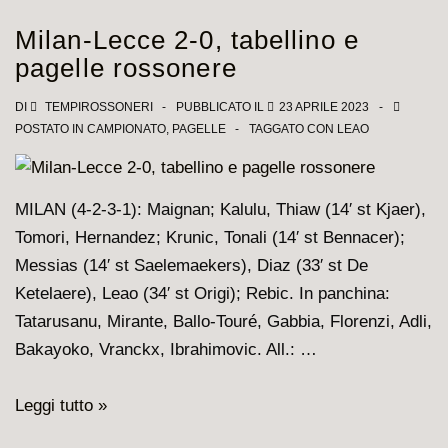
spiana
Milan-Lecce 2-0, tabellino e
i
pagelle rossonere
rossoneri,
Theo
DI
TEMPIROSSONERI
PUBBLICATO IL
23 APRILE 2023
POSTATO IN
CAMPIONATO
,
PAGELLE
TAGGATO CON
LEAO
nullo,
Leao
evanescente
MILAN (4-2-3-1): Maignan; Kalulu, Thiaw (14′ st Kjaer),
Tomori, Hernandez; Krunic, Tonali (14′ st Bennacer);
Messias (14′ st Saelemaekers), Diaz (33′ st De
Ketelaere), Leao (34′ st Origi); Rebic. In panchina:
Tatarusanu, Mirante, Ballo-Touré, Gabbia, Florenzi, Adli,
Bakayoko, Vranckx, Ibrahimovic. All.: …
Milan-
Leggi tutto »
Lecce