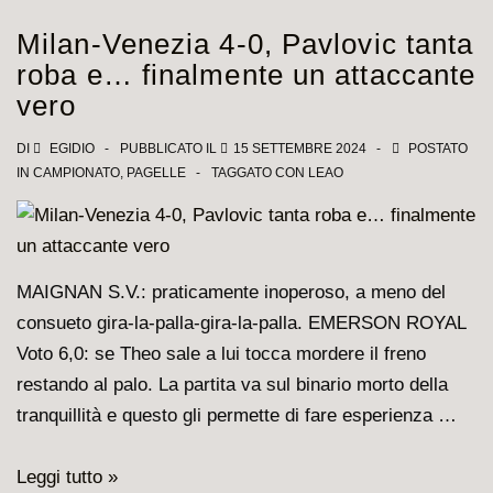
1-
Milan-Venezia 4-0, Pavlovic tanta
0,
roba e… finalmente un attaccante
decide
vero
Leao
DI
EGIDIO
PUBBLICATO IL
15 SETTEMBRE 2024
POSTATO
IN
CAMPIONATO
,
PAGELLE
TAGGATO CON
LEAO
MAIGNAN S.V.: praticamente inoperoso, a meno del
consueto gira-la-palla-gira-la-palla. EMERSON ROYAL
Voto 6,0: se Theo sale a lui tocca mordere il freno
restando al palo. La partita va sul binario morto della
tranquillità e questo gli permette di fare esperienza …
Milan-
Leggi tutto »