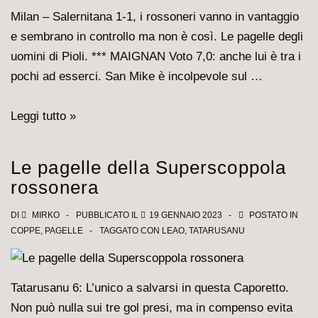
Milan – Salernitana 1-1, i rossoneri vanno in vantaggio
e sembrano in controllo ma non è così. Le pagelle degli
uomini di Pioli. *** MAIGNAN Voto 7,0: anche lui è tra i
pochi ad esserci. San Mike è incolpevole sul …
Le
Leggi tutto »
pagelle
di
Le pagelle della Superscoppola
Thiaw
rossonera
e
compagni:
DI
MIRKO
PUBBLICATO IL
19 GENNAIO 2023
POSTATO IN
COPPE
,
PAGELLE
TAGGATO CON
LEAO
,
TATARUSANU
a
deludere
sono
Tatarusanu 6: L’unico a salvarsi in questa Caporetto.
in
Non può nulla sui tre gol presi, ma in compenso evita
tanti