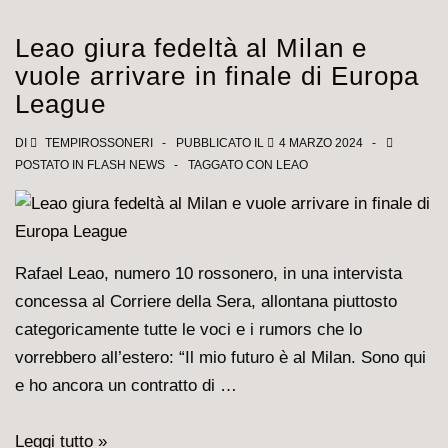
Milan
1-
Leao giura fedeltà al Milan e
2,
vuole arrivare in finale di Europa
Chukwueze
League
e
MeravigLeao
DI
TEMPIROSSONERI
PUBBLICATO IL
4 MARZO 2024
POSTATO IN
FLASH NEWS
TAGGATO CON
LEAO
su
tutti
Rafael Leao, numero 10 rossonero, in una intervista
concessa al Corriere della Sera, allontana piuttosto
categoricamente tutte le voci e i rumors che lo
vorrebbero all’estero: “Il mio futuro è al Milan. Sono qui
e ho ancora un contratto di …
Leao
Leggi tutto »