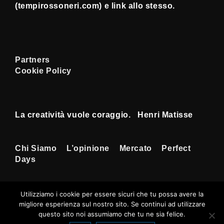
(tempirossoneri.com) e link allo stesso.
Partners
Cookie Policy
La creatività vuole coraggio. Henri Matisse
Menu
Chi Siamo
L’opinione
Mercato
Perfect
Days
Footer
Utilizziamo i cookie per essere sicuri che tu possa avere la
migliore esperienza sul nostro sito. Se continui ad utilizzare
Copyright © 2026
Tempi Rossoneri
|
questo sito noi assumiamo che tu ne sia felice.
Sviluppato da
Tema responsive