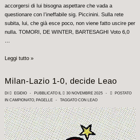
accorgersi di lui bisogna aspettare che vada a
questionare con l’ineffabile sig. Piccinini. Sulla rete
subita, lui, che già esce poco, non viene fatto uscire per
nulla. TOMORI, DE WINTER, BARTESAGHI Voto 6,0
…
Milan
Leggi tutto »
–
Parma
Milan-Lazio 1-0, decide Leao
0-
1,
DI
EGIDIO
PUBBLICATO IL
30 NOVEMBRE 2025
POSTATO
IN
CAMPIONATO
,
PAGELLE
TAGGATO CON
LEAO
pagelle
rossonere