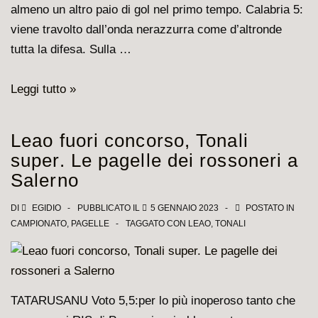
almeno un altro paio di gol nel primo tempo. Calabria 5:
viene travolto dall’onda nerazzurra come d’altronde
tutta la difesa. Sulla …
Le
Leggi tutto »
pagelle
della
Leao fuori concorso, Tonali
Superscoppola
super. Le pagelle dei rossoneri a
rossonera
Salerno
DI
EGIDIO
PUBBLICATO IL
5 GENNAIO 2023
POSTATO IN
CAMPIONATO
,
PAGELLE
TAGGATO CON
LEAO
,
TONALI
TATARUSANU Voto 5,5:per lo più inoperoso tanto che