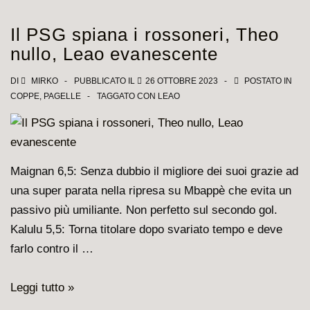
PSG
2-
Il PSG spiana i rossoneri, Theo
1,
nullo, Leao evanescente
le
pagelle
DI
MIRKO
PUBBLICATO IL
26 OTTOBRE 2023
POSTATO IN
COPPE
,
PAGELLE
TAGGATO CON
LEAO
di
Pulisic
e
compagni
Maignan 6,5: Senza dubbio il migliore dei suoi grazie ad
una super parata nella ripresa su Mbappè che evita un
passivo più umiliante. Non perfetto sul secondo gol.
Kalulu 5,5: Torna titolare dopo svariato tempo e deve
farlo contro il …
Il
Leggi tutto »
PSG