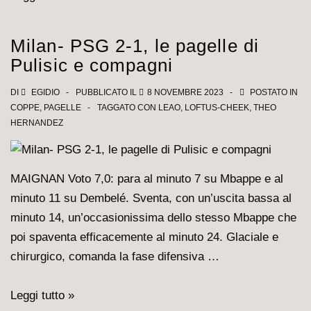
giura
fedeltà
Milan- PSG 2-1, le pagelle di
al
Pulisic e compagni
Milan
e
DI
EGIDIO
PUBBLICATO IL
8 NOVEMBRE 2023
POSTATO IN
COPPE
,
PAGELLE
TAGGATO CON
LEAO
,
LOFTUS-CHEEK
,
THEO
vuole
HERNANDEZ
arrivare
in
finale
MAIGNAN Voto 7,0: para al minuto 7 su Mbappe e al
di
minuto 11 su Dembelé. Sventa, con un’uscita bassa al
Europa
minuto 14, un’occasionissima dello stesso Mbappe che
League
poi spaventa efficacemente al minuto 24. Glaciale e
chirurgico, comanda la fase difensiva …
Milan-
Leggi tutto »