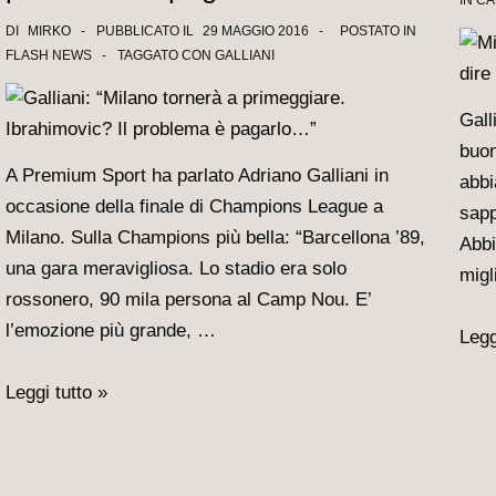
IN
CA
mal
metà
DI
MIRKO
PUBBLICATO IL
29 MAGGIO 2016
POSTATO IN
nell
FLASH NEWS
TAGGATO CON
GALLIANI
tra
paro
fortuna
di
Gall
e
Mald
buon
progetto
A Premium Sport ha parlato Adriano Galliani in
abbi
occasione della finale di Champions League a
sapp
Milano. Sulla Champions più bella: “Barcellona ’89,
Abbi
una gara meravigliosa. Lo stadio era solo
migl
rossonero, 90 mila persona al Camp Nou. E’
l’emozione più grande, …
Mila
Legg
Sam
Galliani:
Leggi tutto »
Galli
“Milano
“La
tornerà
svol
a
Megl