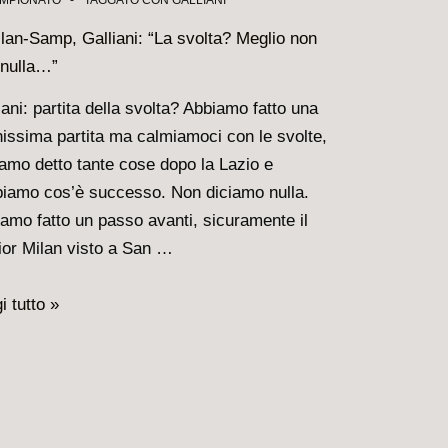
MPIONATO
TAGGATO CON
GALLIANI
e
e
le
iani: partita della svolta? Abbiamo fatto una
ini”
issima partita ma calmiamoci con le svolte,
amo detto tante cose dopo la Lazio e
iamo cos’è successo. Non diciamo nulla.
amo fatto un passo avanti, sicuramente il
ior Milan visto a San …
n-
i tutto »
p,
ani:
ta?
io