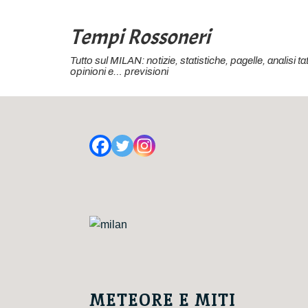
↓
Vai
Tempi Rossoneri
al
Tutto sul MILAN: notizie, statistiche, pagelle, analisi 
contenuto
opinioni e… previsioni
principale
METEORE E MITI