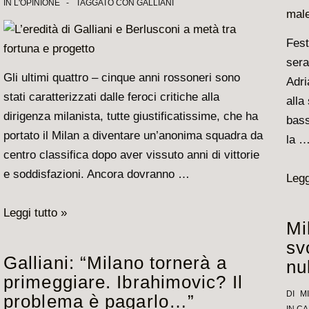
IN
L'OPINIONE
TAGGATO CON
GALLIANI
questo
punto
Fest
del
sera
mercato
Gli ultimi quattro – cinque anni rossoneri sono
Adri
di
stati caratterizzati dalle feroci critiche alla
alla
gennaio?
dirigenza milanista, tutte giustificatissime, che ha
bass
portato il Milan a diventare un’anonima squadra da
la 
centro classifica dopo aver vissuto anni di vittorie
e soddisfazioni. Ancora dovranno …
Galli
Legg
“So
L’eredità
Leggi tutto »
abit
Mi
di
alle
sv
Galliani
criti
Galliani: “Milano tornerà a
nu
e
Null
primeggiare. Ibrahimovic? Il
Berlusconi
di
DI
M
problema è pagarlo…”
a