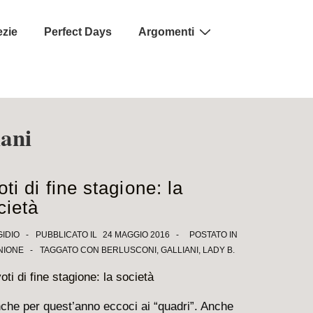
ezie
Perfect Days
Argomenti
iani
oti di fine stagione: la
cietà
GIDIO
PUBBLICATO IL
24 MAGGIO 2016
POSTATO IN
NIONE
TAGGATO CON
BERLUSCONI
,
GALLIANI
,
LADY B.
che per quest’anno eccoci ai “quadri”. Anche