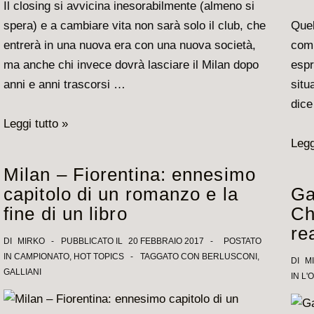
Il closing si avvicina inesorabilmente (almeno si
spera) e a cambiare vita non sarà solo il club, che
Quel
entrerà in una nuova era con una nuova società,
comm
ma anche chi invece dovrà lasciare il Milan dopo
espr
anni e anni trascorsi …
situ
dice
Galliani,
Leggi tutto »
dopo
Per
Legg
il
il
Milan – Fiorentina: ennesimo
closing
bel
capitolo di un romanzo e la
Ga
nuova
gioc
fine di un libro
Ch
vita
per
re
tra
la
DI
MIRKO
PUBBLICATO IL
20 FEBBRAIO 2017
POSTATO
IN
CAMPIONATO
,
HOT TOPICS
TAGGATO CON
BERLUSCONI
,
Lega
rina
DI
M
GALLIANI
IN
L'
e
o…
Fininvest
tant