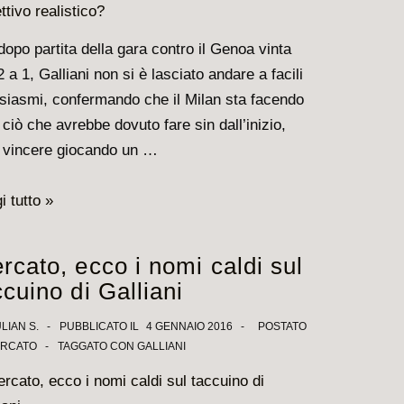
iare
dopo partita della gara contro il Genoa vinta
2 a 1, Galliani non si è lasciato andare a facili
siasmi, confermando che il Milan sta facendo
 ciò che avrebbe dovuto fare sin dall’inizio,
 vincere giocando un …
iani
i tutto »
inua
rcato, ecco i nomi caldi sul
are
ccuino di Galliani
mpions…
LIAN S.
PUBBLICATO IL
4 GENNAIO 2016
POSTATO
RCATO
TAGGATO CON
GALLIANI
ttivo
istico?