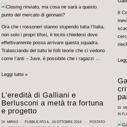
e
Il C
la
inev
fine
Ora che i rossoneri stanno stupendo tutta l’Italia,
scad
di
non solo i propri tifosi, è lecito chiedersi dove
cerc
un
effettivamente possa arrivare questa squadra.
riec
libro
Tralasciando del tutto le folli teorie che ci vedono
come l’anti – Juve, è possibile che i ragazzi …
Merc
Legg
ecc
Closing
Leggi tutto »
i
Ga
rinviato,
nom
cr
ma
cald
L’eredità di Galliani e
pa
cosa
sul
Berlusconi a metà tra fortuna
ne
tacc
DI
M
e progetto
sarà
IN
FL
di
a
DI
MIRKO
PUBBLICATO IL
24 OTTOBRE 2016
POSTATO
Gall