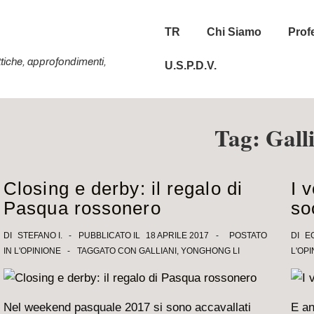
Menu
TR
Chi Siamo
Prof
principale
tattiche, approfondimenti,
U.S.P.D.V.
Tag:
Gall
Closing e derby: il regalo di
I v
Pasqua rossonero
so
DI
STEFANO I.
PUBBLICATO IL
18 APRILE 2017
POSTATO
DI
E
IN
L'OPINIONE
TAGGATO CON
GALLIANI
,
YONGHONG LI
L'OPI
Nel weekend pasquale 2017 si sono accavallati
E an