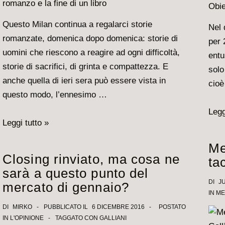
per
camb
Questo Milan continua a regalarci storie
Nel 
romanzate, domenica dopo domenica: storie di
per 
uomini che riescono a reagire ad ogni difficoltà,
entu
storie di sacrifici, di grinta e compattezza. E
solo
anche quella di ieri sera può essere vista in
cioè
questo modo, l’ennesimo …
Gall
Legg
Milan
Leggi tutto »
cont
–
a
Me
Fiorentina:
punt
Closing rinviato, ma cosa ne
ta
ennesimo
la
sarà a questo punto del
capitolo
Cha
DI
JU
mercato di gennaio?
di
IN
ME
Obie
un
DI
MIRKO
PUBBLICATO IL
6 DICEMBRE 2016
POSTATO
real
IN
L'OPINIONE
TAGGATO CON
GALLIANI
romanzo