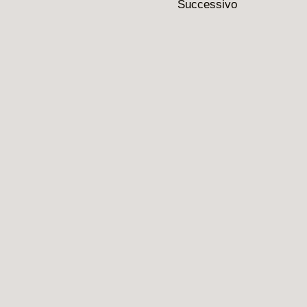
Successivo
a…”