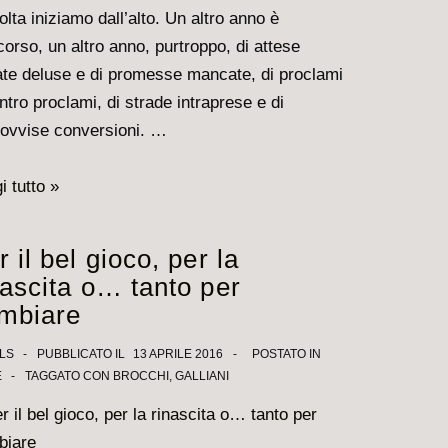
olta iniziamo dall’alto. Un altro anno è
corso, un altro anno, purtroppo, di attese
te deluse e di promesse mancate, di proclami
ntro proclami, di strade intraprese e di
ovvise conversioni. …
i tutto »
r il bel gioco, per la
nascita o… tanto per
ione:
mbiare
età
LS
PUBBLICATO IL
13 APRILE 2016
POSTATO IN
E
TAGGATO CON
BROCCHI
,
GALLIANI