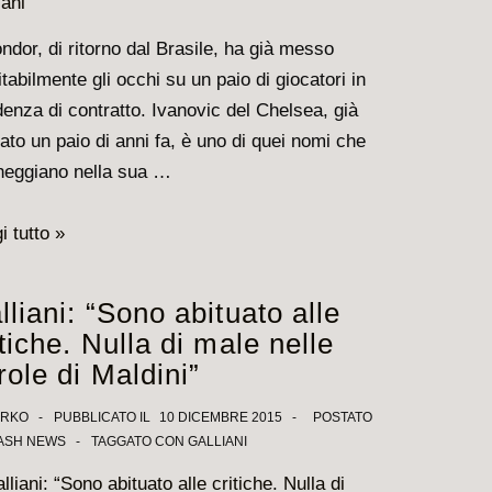
ondor, di ritorno dal Brasile, ha già messo
itabilmente gli occhi su un paio di giocatori in
enza di contratto. Ivanovic del Chelsea, già
ato un paio di anni fa, è uno di quei nomi che
heggiano nella sua …
ato,
i tutto »
o
lliani: “Sono abituato alle
i
itiche. Nulla di male nelle
i
role di Maldini”
uino
IRKO
PUBBLICATO IL
10 DICEMBRE 2015
POSTATO
ASH NEWS
TAGGATO CON
GALLIANI
iani