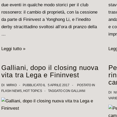
due eventi in qualche modo storici per il club
stav
rossonero: il cambio di proprietà, con la cessione
tras
da parte di Fininvest a Yonghong Li, e l’inedito
anda
derby stracittadino svoltosi all’ora di pranzo della
e co
…
impr
Closing
I
Leggi tutto »
Legg
e
voti
derby:
di
Galliani, dopo il closing nuova
Pe
il
fine
vita tra Lega e Fininvest
ri
regalo
stag
ca
di
la
DI
MIRKO
PUBBLICATO IL
5 APRILE 2017
POSTATO IN
FLASH NEWS
,
HOT TOPICS
TAGGATO CON
GALLIANI
Pasqua
soci
DI
NI
VARI
rossonero