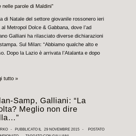
a di Natale del settore giovanile rossonero ieri
 al Metropol Dolce & Gabbana, dove l’ad
ano Galliani ha rilasciato diverse dichiarazioni
 stampa. Sul Milan: “Abbiamo qualche alto e
o. Dopo la Lazio è arrivata l’Atalanta e dopo
…
ani:
i tutto »
no
uato
lan-Samp, Galliani: “La
olta? Meglio non dire
che.
lla…”
a
IRKO
PUBBLICATO IL
29 NOVEMBRE 2015
POSTATO