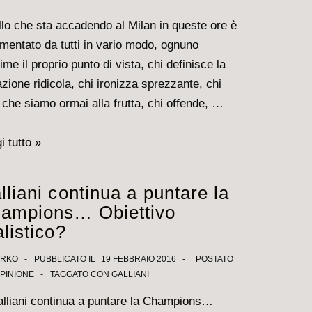
lo che sta accadendo al Milan in queste ore è
entato da tutti in vario modo, ognuno
ime il proprio punto di vista, chi definisce la
azione ridicola, chi ironizza sprezzante, chi
 che siamo ormai alla frutta, chi offende, …
i tutto »
lliani continua a puntare la
o,
ampions… Obiettivo
alistico?
scita
IRKO
PUBBLICATO IL
19 FEBBRAIO 2016
POSTATO
OPINIONE
TAGGATO CON
GALLIANI
o