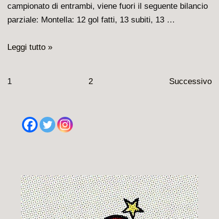
campionato di entrambi, viene fuori il seguente bilancio
parziale: Montella: 12 gol fatti, 13 subiti, 13 …
Gattuso
Leggi tutto »
–
Montella,
Paginazione
1
2
Successivo
la
degli
sfida
articoli
continua