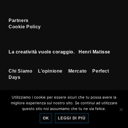
Partners
Cookie Policy
La creatività vuole coraggio. Henri Matisse
Menu
Chi Siamo
L’opinione
Mercato
Perfect
Days
Footer
Utilizziamo i cookie per essere sicuri che tu possa avere la
migliore esperienza sul nostro sito. Se continui ad utilizzare
Copyright © 2026
Tempi Rossoneri
|
questo sito noi assumiamo che tu ne sia felice.
Sviluppato da
Tema responsive
OK
LEGGI DI PIÙ