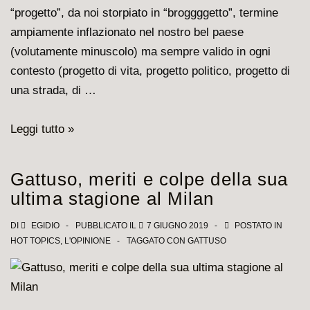
“progetto”, da noi storpiato in “broggggetto”, termine
ampiamente inflazionato nel nostro bel paese
(volutamente minuscolo) ma sempre valido in ogni
contesto (progetto di vita, progetto politico, progetto di
una strada, di …
E
Leggi tutto »
rieccolo,
l’ennesimo
Gattuso, meriti e colpe della sua
progetto….
ultima stagione al Milan
DI
EGIDIO
PUBBLICATO IL
7 GIUGNO 2019
POSTATO IN
HOT TOPICS
,
L'OPINIONE
TAGGATO CON
GATTUSO