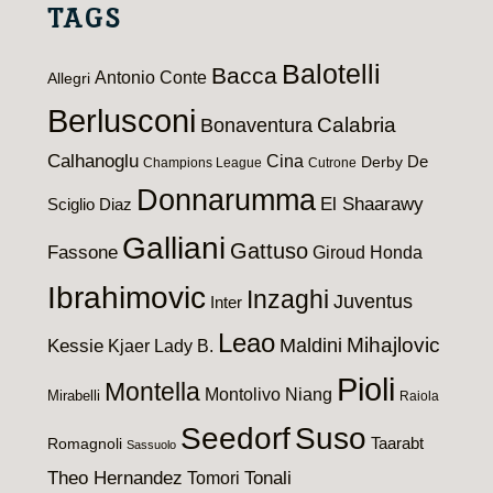
TAGS
Balotelli
Bacca
Antonio Conte
Allegri
Berlusconi
Calabria
Bonaventura
Calhanoglu
Cina
De
Derby
Champions League
Cutrone
Donnarumma
El Shaarawy
Sciglio
Diaz
Galliani
Gattuso
Fassone
Giroud
Honda
Ibrahimovic
Inzaghi
Juventus
Inter
Leao
Maldini
Mihajlovic
Kessie
Kjaer
Lady B.
Pioli
Montella
Montolivo
Niang
Mirabelli
Raiola
Seedorf
Suso
Taarabt
Romagnoli
Sassuolo
Theo Hernandez
Tomori
Tonali