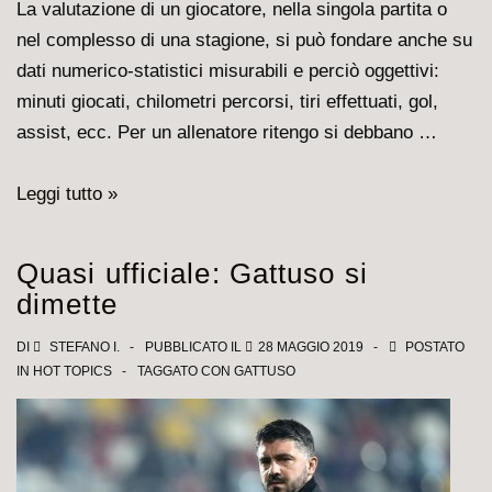
La valutazione di un giocatore, nella singola partita o
nel complesso di una stagione, si può fondare anche su
dati numerico-statistici misurabili e perciò oggettivi:
minuti giocati, chilometri percorsi, tiri effettuati, gol,
assist, ecc. Per un allenatore ritengo si debbano …
Gattuso,
Leggi tutto »
meriti
e
Quasi ufficiale: Gattuso si
colpe
dimette
della
sua
DI
STEFANO I.
PUBBLICATO IL
28 MAGGIO 2019
POSTATO
IN
HOT TOPICS
TAGGATO CON
GATTUSO
ultima
stagione
al
Milan