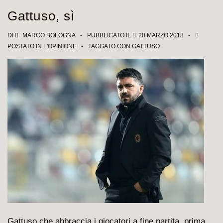
naufragar
Gattuso, sì
(non)
m’è
DI
MARCO BOLOGNA
PUBBLICATO IL
20 MARZO 2018
POSTATO IN
L'OPINIONE
TAGGATO CON
GATTUSO
dolce
in
questo
mare…
Gattuso che abbraccia i giocatori a fine partita, prima