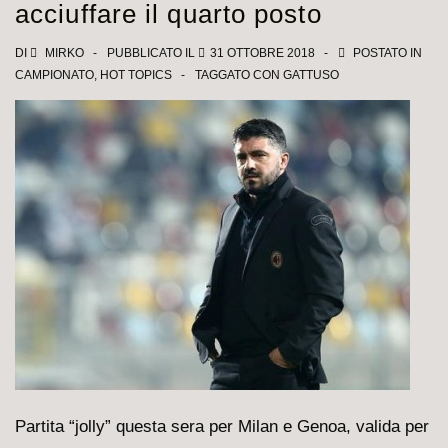
acciuffare il quarto posto
per
uno
DI
MIRKO
PUBBLICATO IL
31 OTTOBRE 2018
POSTATO IN
CAMPIONATO
,
HOT TOPICS
TAGGATO CON
GATTUSO
che
torna
ce
ne
sono
tre
fuoriuso
Partita “jolly” questa sera per Milan e Genoa, valida per