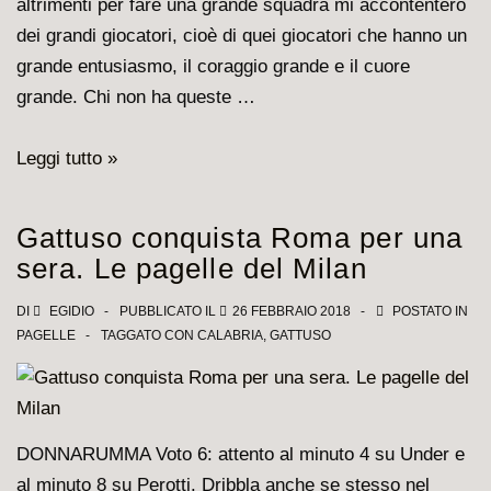
altrimenti per fare una grande squadra mi accontenterò
dei grandi giocatori, cioè di quei giocatori che hanno un
grande entusiasmo, il coraggio grande e il cuore
grande. Chi non ha queste …
Gattuso
Leggi tutto »
come
Willy
Gattuso conquista Roma per una
Garbutt.
sera. Le pagelle del Milan
Curiose
analogie
DI
EGIDIO
PUBBLICATO IL
26 FEBBRAIO 2018
POSTATO IN
PAGELLE
TAGGATO CON
CALABRIA
,
GATTUSO
numeriche
(e
di
carattere)
DONNARUMMA Voto 6: attento al minuto 4 su Under e
fra
al minuto 8 su Perotti. Dribbla anche se stesso nel