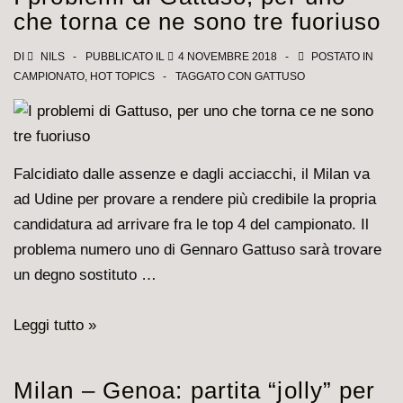
condottiero
che torna ce ne sono tre fuoriuso
rossonero!
DI
NILS
PUBBLICATO IL
4 NOVEMBRE 2018
POSTATO IN
CAMPIONATO
,
HOT TOPICS
TAGGATO CON
GATTUSO
Falcidiato dalle assenze e dagli acciacchi, il Milan va
ad Udine per provare a rendere più credibile la propria
candidatura ad arrivare fra le top 4 del campionato. Il
problema numero uno di Gennaro Gattuso sarà trovare
un degno sostituto …
I
Leggi tutto »
problemi
di
Milan – Genoa: partita “jolly” per
Gattuso,