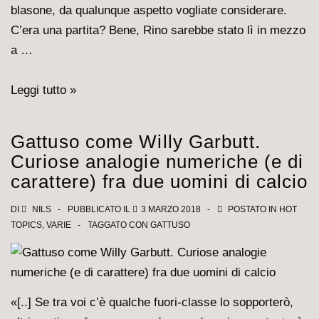
blasone, da qualunque aspetto vogliate considerare.
C’era una partita? Bene, Rino sarebbe stato lì in mezzo
a …
Gattuso,
Leggi tutto »
un
vulcano
Gattuso come Willy Garbutt.
pacifico
Curiose analogie numeriche (e di
carattere) fra due uomini di calcio
DI
NILS
PUBBLICATO IL
3 MARZO 2018
POSTATO IN
HOT
TOPICS
,
VARIE
TAGGATO CON
GATTUSO
«[..] Se tra voi c’è qualche fuori-classe lo sopporterò,