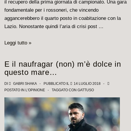
il recupero della prima giornata di campionato. Una gara
fondamentale per i rossoneri, che vincendo
aggancerebbero il quarto posto in coabitazione con la
Lazio. Nonostante quindi l’aria di crisi post …
Milan
Leggi tutto »
–
Genoa:
E il naufragar (non) m’è dolce in
partita
questo mare…
“jolly”
per
DI
GABRI SHAKA
PUBBLICATO IL
14 LUGLIO 2018
POSTATO IN
L'OPINIONE
TAGGATO CON
GATTUSO
acciuffare
il
quarto
posto