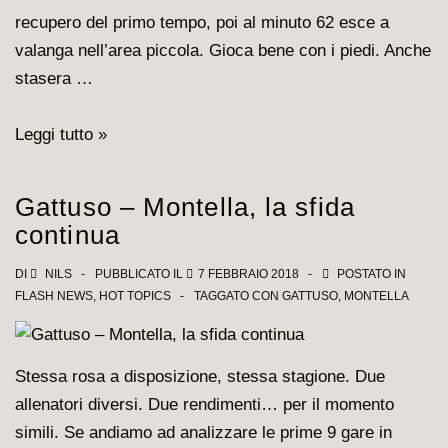
due
recupero del primo tempo, poi al minuto 62 esce a
uomini
valanga nell’area piccola. Gioca bene con i piedi. Anche
di
stasera …
calcio
Gattuso
Leggi tutto »
conquista
Roma
Gattuso – Montella, la sfida
per
continua
una
sera.
DI
NILS
PUBBLICATO IL
7 FEBBRAIO 2018
POSTATO IN
FLASH NEWS
,
HOT TOPICS
TAGGATO CON
GATTUSO
,
MONTELLA
Le
pagelle
del
Stessa rosa a disposizione, stessa stagione. Due
Milan
allenatori diversi. Due rendimenti… per il momento
simili. Se andiamo ad analizzare le prime 9 gare in