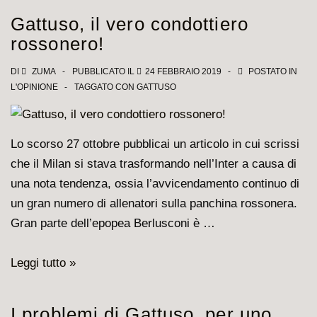
Gattuso
Gattuso, il vero condottiero
si
rossonero!
dimette
DI
ZUMA
PUBBLICATO IL
24 FEBBRAIO 2019
POSTATO IN
L'OPINIONE
TAGGATO CON
GATTUSO
Lo scorso 27 ottobre pubblicai un articolo in cui scrissi
che il Milan si stava trasformando nell’Inter a causa di
una nota tendenza, ossia l’avvicendamento continuo di
un gran numero di allenatori sulla panchina rossonera.
Gran parte dell’epopea Berlusconi è …
Gattuso,
Leggi tutto »
il
vero
I problemi di Gattuso, per uno