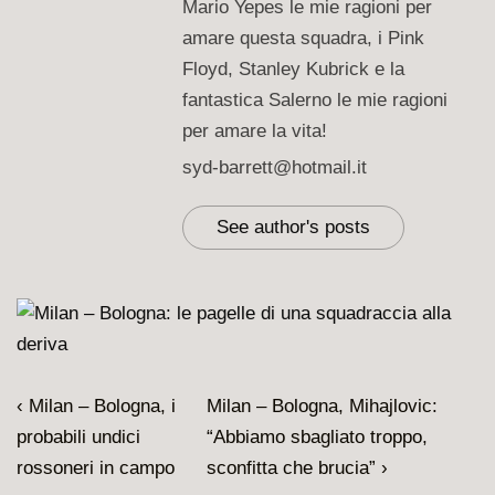
Mario Yepes le mie ragioni per
amare questa squadra, i Pink
Floyd, Stanley Kubrick e la
fantastica Salerno le mie ragioni
per amare la vita!
syd-barrett@hotmail.it
See author's posts
Navigazione
L'articolo
Il
‹ Milan – Bologna, i
Milan – Bologna, Mihajlovic:
articoli
precedente
prossimo
probabili undici
“Abbiamo sbagliato troppo,
è
articolo
rossoneri in campo
sconfitta che brucia” ›