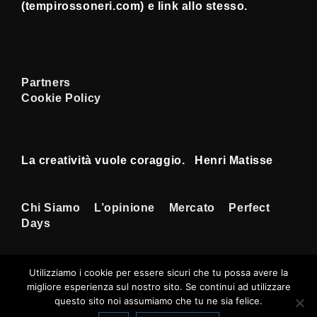
(tempirossoneri.com) e link allo stesso.
Partners
Cookie Policy
La creatività vuole coraggio. Henri Matisse
Menu
Chi Siamo
L’opinione
Mercato
Perfect
Days
Footer
Utilizziamo i cookie per essere sicuri che tu possa avere la
migliore esperienza sul nostro sito. Se continui ad utilizzare
Copyright © 2026
Tempi Rossoneri
|
questo sito noi assumiamo che tu ne sia felice.
Sviluppato da
Tema responsive