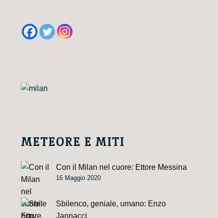
A
l
t
e
r
n
a
t
i
v
e
METEORE E MITI
:
Con il Milan nel cuore: Ettore Messina
16 Maggio 2020
Sbilenco, geniale, umano: Enzo
Jannacci