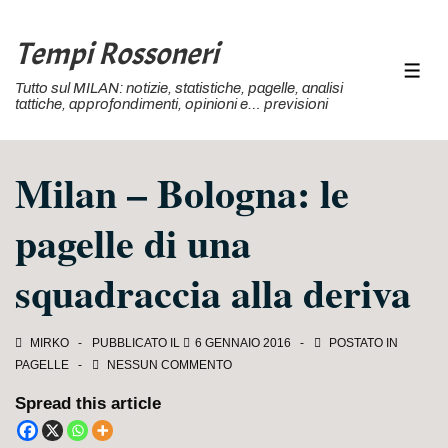
↓
Vai
Tempi Rossoneri
al
MEN
Tutto sul MILAN: notizie, statistiche, pagelle, analisi
contenuto
tattiche, approfondimenti, opinioni e… previsioni
principale
Milan – Bologna: le
pagelle di una
squadraccia alla deriva
MIRKO
PUBBLICATO IL
6 GENNAIO 2016
POSTATO IN
PAGELLE
NESSUN COMMENTO
Spread this article