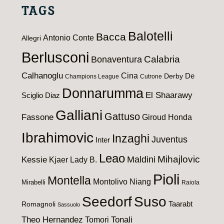
TAGS
Balotelli
Bacca
Antonio Conte
Allegri
Berlusconi
Calabria
Bonaventura
Calhanoglu
Cina
De
Derby
Champions League
Cutrone
Donnarumma
El Shaarawy
Sciglio
Diaz
Galliani
Gattuso
Fassone
Giroud
Honda
Ibrahimovic
Inzaghi
Juventus
Inter
Leao
Maldini
Mihajlovic
Kessie
Kjaer
Lady B.
Pioli
Montella
Montolivo
Niang
Mirabelli
Raiola
Seedorf
Suso
Taarabt
Romagnoli
Sassuolo
Theo Hernandez
Tomori
Tonali