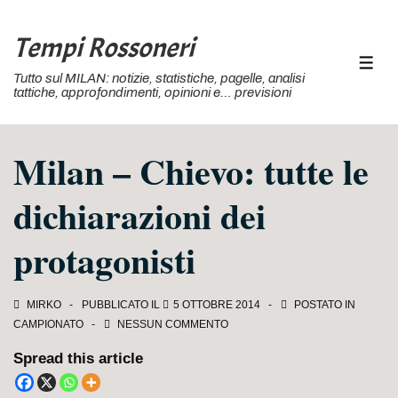
↓
Vai
Tempi Rossoneri
al
MEN
Tutto sul MILAN: notizie, statistiche, pagelle, analisi
contenuto
tattiche, approfondimenti, opinioni e… previsioni
principale
Milan – Chievo: tutte le
dichiarazioni dei
protagonisti
MIRKO
PUBBLICATO IL
5 OTTOBRE 2014
POSTATO IN
CAMPIONATO
NESSUN COMMENTO
Spread this article