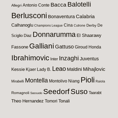
Balotelli
Bacca
Antonio Conte
Allegri
Berlusconi
Calabria
Bonaventura
Calhanoglu
Cina
De
Derby
Champions League
Cutrone
Donnarumma
El Shaarawy
Sciglio
Diaz
Galliani
Gattuso
Fassone
Giroud
Honda
Ibrahimovic
Inzaghi
Juventus
Inter
Leao
Maldini
Mihajlovic
Kessie
Kjaer
Lady B.
Pioli
Montella
Montolivo
Niang
Mirabelli
Raiola
Seedorf
Suso
Taarabt
Romagnoli
Sassuolo
Theo Hernandez
Tomori
Tonali