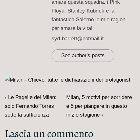
amare questa squadra, i Pink
Floyd, Stanley Kubrick e la
fantastica Salerno le mie ragioni
per amare la vita!
syd-barrett@hotmail.it
See author's posts
Navigazione
L'articolo
Il
‹ Le Pagelle del Milan:
Milan, 5 motivi per sorridere
articoli
precedente
prossimo
solo Fernando Torres
e 5 per piangere in questo
è
articolo
sotto la sufficienza
inizio stagione ›
è
Lascia un commento