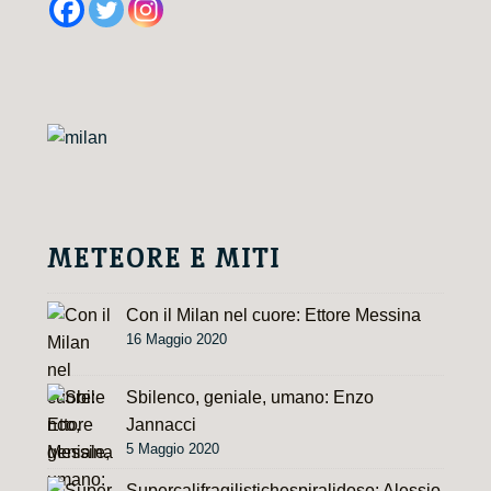
t
e
r
n
a
t
i
v
e
METEORE E MITI
:
Con il Milan nel cuore: Ettore Messina
16 Maggio 2020
Sbilenco, geniale, umano: Enzo
Jannacci
5 Maggio 2020
Supercalifragilistichespiralidoso: Alessio