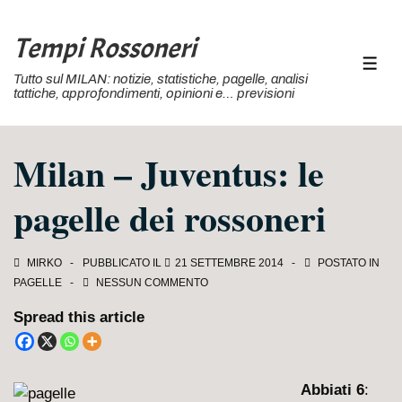
↓
Vai
Tempi Rossoneri
al
MEN
Tutto sul MILAN: notizie, statistiche, pagelle, analisi
contenuto
tattiche, approfondimenti, opinioni e… previsioni
principale
Milan – Juventus: le
pagelle dei rossoneri
MIRKO
PUBBLICATO IL
21 SETTEMBRE 2014
POSTATO IN
PAGELLE
NESSUN COMMENTO
Spread this article
Abbiati 6
: