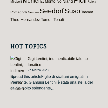
Pioli
Montella
Montolivo
Niang
Mirabelli
Raiola
Seedorf
Suso
Taarabt
Romagnoli
Sassuolo
Theo Hernandez
Tomori
Tonali
HOT TOPICS
Gigi Lentini, indimenticabile talento
lunatico
27 Marzo 2023
Spread this articleFiglio di siciliani emigrati in
Piemonte, Gianluigi Lentini è stata una stella del
calcio molto splendente,…