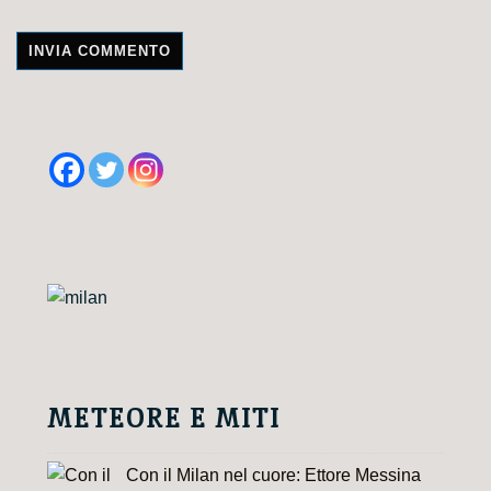
A
l
t
e
r
n
a
t
i
v
e
METEORE E MITI
:
Con il Milan nel cuore: Ettore Messina