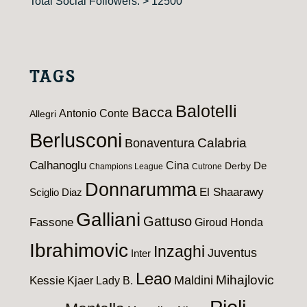
Total Social Followers: > 12500
TAGS
Balotelli
Bacca
Antonio Conte
Allegri
Berlusconi
Calabria
Bonaventura
Calhanoglu
Cina
De
Derby
Champions League
Cutrone
Donnarumma
El Shaarawy
Sciglio
Diaz
Galliani
Gattuso
Fassone
Giroud
Honda
Ibrahimovic
Inzaghi
Juventus
Inter
Leao
Maldini
Mihajlovic
Kessie
Kjaer
Lady B.