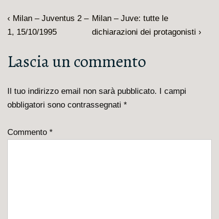
Navigazione
L'articolo
Il
‹ Milan – Juventus 2 –
Milan – Juve: tutte le
articoli
precedente
prossimo
1, 15/10/1995
dichiarazioni dei protagonisti ›
è
articolo
Lascia un commento
è
Il tuo indirizzo email non sarà pubblicato.
I campi
obbligatori sono contrassegnati
*
Commento
*