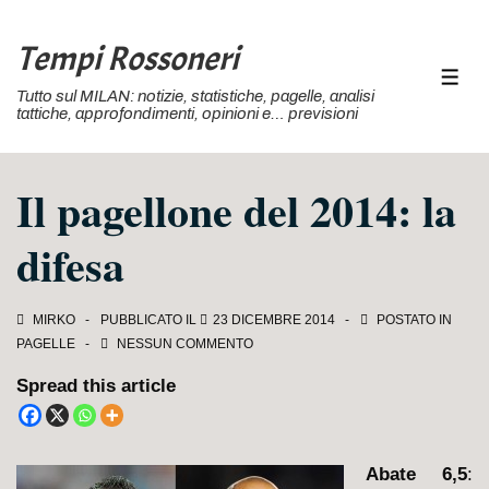
↓
Vai
Tempi Rossoneri
al
MEN
Tutto sul MILAN: notizie, statistiche, pagelle, analisi
contenuto
tattiche, approfondimenti, opinioni e… previsioni
principale
Il pagellone del 2014: la
difesa
MIRKO
PUBBLICATO IL
23 DICEMBRE 2014
POSTATO IN
PAGELLE
NESSUN COMMENTO
Spread this article
Abate 6,5
: