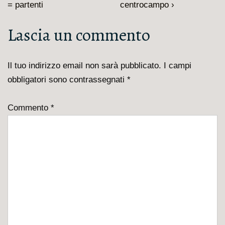
articoli
precedente
prossimo
= partenti
centrocampo ›
è
articolo
Lascia un commento
è
Il tuo indirizzo email non sarà pubblicato.
I campi
obbligatori sono contrassegnati
*
Commento
*