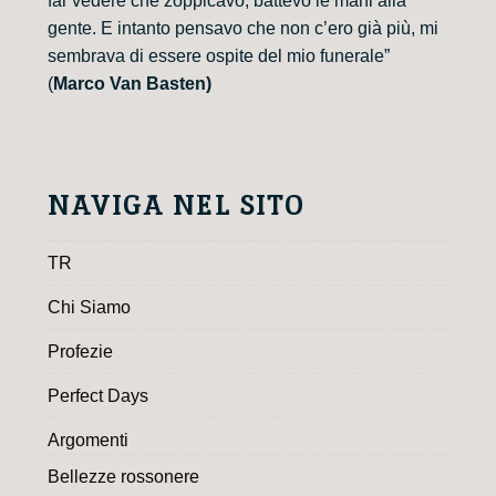
far vedere che zoppicavo, battevo le mani alla
gente. E intanto pensavo che non c’ero già più, mi
sembrava di essere ospite del mio funerale”
(
Marco Van Basten)
NAVIGA NEL SITO
TR
Chi Siamo
Profezie
Perfect Days
Argomenti
Bellezze rossonere