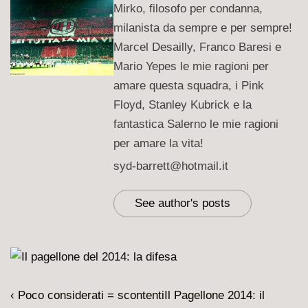
Mirko, filosofo per condanna,
milanista da sempre e per sempre!
Marcel Desailly, Franco Baresi e
Mario Yepes le mie ragioni per
amare questa squadra, i Pink
Floyd, Stanley Kubrick e la
fantastica Salerno le mie ragioni
per amare la vita!
syd-barrett@hotmail.it
See author's posts
Navigazione
L'articolo
Il
‹ Poco considerati = scontenti
Il Pagellone 2014: il