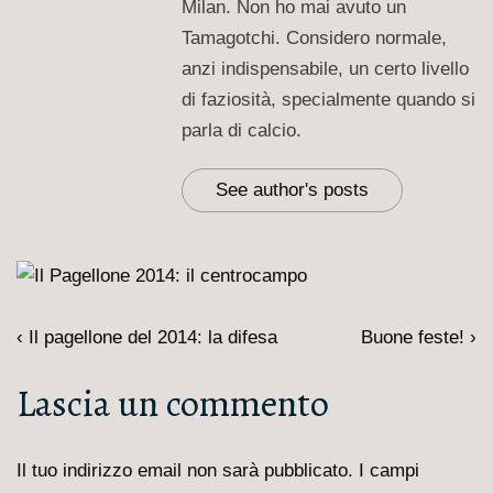
Milan. Non ho mai avuto un
Tamagotchi. Considero normale,
anzi indispensabile, un certo livello
di faziosità, specialmente quando si
parla di calcio.
See author's posts
Navigazione
L'articolo
Il
‹ Il pagellone del 2014: la difesa
Buone feste! ›
articoli
precedente
prossimo
Lascia un commento
è
articolo
è
Il tuo indirizzo email non sarà pubblicato.
I campi