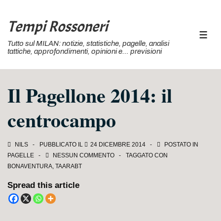
↓
Vai
Tempi Rossoneri
al
MEN
Tutto sul MILAN: notizie, statistiche, pagelle, analisi
contenuto
tattiche, approfondimenti, opinioni e… previsioni
principale
Il Pagellone 2014: il
centrocampo
NILS
PUBBLICATO IL
24 DICEMBRE 2014
POSTATO IN
PAGELLE
NESSUN COMMENTO
TAGGATO CON
BONAVENTURA
,
TAARABT
Spread this article