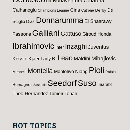
Calabria
Bonaventura
Calhanoglu
Cina
De
Derby
Champions League
Cutrone
Donnarumma
El Shaarawy
Sciglio
Diaz
Galliani
Gattuso
Fassone
Giroud
Honda
Ibrahimovic
Inzaghi
Juventus
Inter
Leao
Maldini
Mihajlovic
Kessie
Kjaer
Lady B.
Pioli
Montella
Montolivo
Niang
Mirabelli
Raiola
Seedorf
Suso
Taarabt
Romagnoli
Sassuolo
Theo Hernandez
Tomori
Tonali
HOT TOPICS