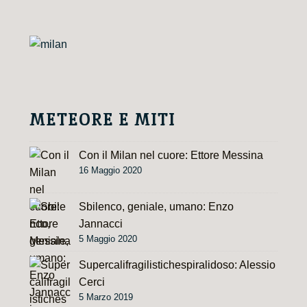
n
a
t
i
v
e
METEORE E MITI
:
Con il Milan nel cuore: Ettore Messina
16 Maggio 2020
Sbilenco, geniale, umano: Enzo
Jannacci
5 Maggio 2020
Supercalifragilistichespiralidoso: Alessio
Cerci
5 Marzo 2019