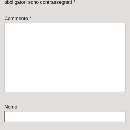
obbligatori sono contrassegnati
*
Commento
*
Nome