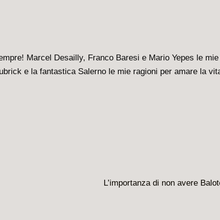
sempre! Marcel Desailly, Franco Baresi e Mario Yepes le mie
brick e la fantastica Salerno le mie ragioni per amare la vit
Il
L’importanza di non avere Balote
prossimo
articolo