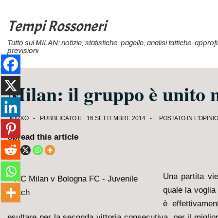
↓
Vai
Tempi Rossoneri
al
Tutto sul MILAN: notizie, statistiche, pagelle, analisi tattiche, appr
contenuto
previsioni
principale
Milan: il gruppo è unito 
MIRKO
PUBBLICATO IL
16 SETTEMBRE 2014
POSTATO IN
L'OPINI
Spread this article
Una partita vie
quale la voglia 
è effettivame
esultare per la seconda vittoria consecutiva, per il migli