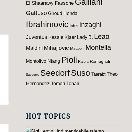
Galliani
El Shaarawy
Fassone
Gattuso
Giroud
Honda
Ibrahimovic
Inzaghi
Inter
Leao
Juventus
Kessie
Kjaer
Lady B.
Montella
Maldini
Mihajlovic
Mirabelli
Pioli
Montolivo
Niang
Romagnoli
Raiola
Seedorf
Suso
Theo
Taarabt
Sassuolo
Hernandez
Tomori
Tonali
HOT TOPICS