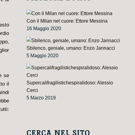
Con il Milan nel cuore: Ettore Messina
esto
16 Maggio 2020
rdio
uppo,
Sbilenco, geniale, umano: Enzo Jannacci
lior
5 Maggio 2020
 e se
Supercalifragilistichespiralidoso: Alessio
to il
Cerci
uindi
5 Marzo 2019
ebbe
tti:
CERCA NEL SITO