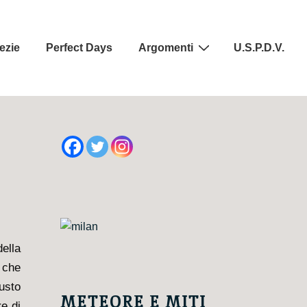
ezie
Perfect Days
Argomenti
U.S.P.D.V.
ella
ò che
usto
METEORE E MITI
re di