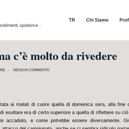
Menu
TR
Chi Siamo
Prof
principale
ofondimenti, opinioni e…
ma c’è molto da rivedere
ONE
NESSUN COMMENTO
tata ai malati di cuore quella di domenica sera, alla fine d
di esultare era di certo superiore a quella di riflettere su ci
nte accaduto, e come potrebbe essere diversamente. Gi
or attacco del campionato, anche se ci sembra ridicolo parla