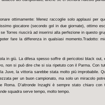
zionare ottimamente: Menez raccoglie solo applausi per qu
ssimo giocatore (secondo gol in due giornate), ottimo eso
se Torres riuscirà ad inserirsi alla perfezione in questo gr
ter fare la differenza in qualsiasi momento.Tradotto: mig
tola in giù. La difesa spesso soffre di pericolosi black out,
vo, non si può dire che si sia ripetuto con il Parma. Con tut
 la Juve, la vittoria sarebbe stata molto più improbabile. Q
rezzata per un buon campionato, ma solo un miracolo potr
e e Roma. D’altronde Inzaghi è sempre stato chiaro con tu
grande squadra serve tempo, molto tempo.