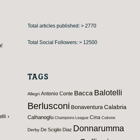
Total articles published: > 2770
Total Social Followers: > 12500
a!
TAGS
Balotelli
Bacca
Antonio Conte
Allegri
Berlusconi
Calabria
Bonaventura
lli ›
Calhanoglu
Cina
Champions League
Cutrone
Donnarumma
De Sciglio
Diaz
Derby