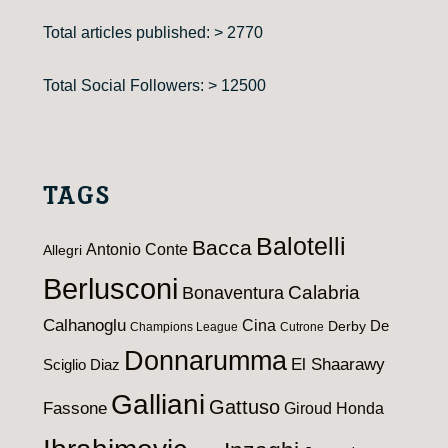
Total articles published: > 2770
Total Social Followers: > 12500
TAGS
Balotelli
Bacca
Antonio Conte
Allegri
Berlusconi
Calabria
Bonaventura
Calhanoglu
Cina
De
Derby
Champions League
Cutrone
Donnarumma
El Shaarawy
Sciglio
Diaz
Galliani
Gattuso
Fassone
Giroud
Honda