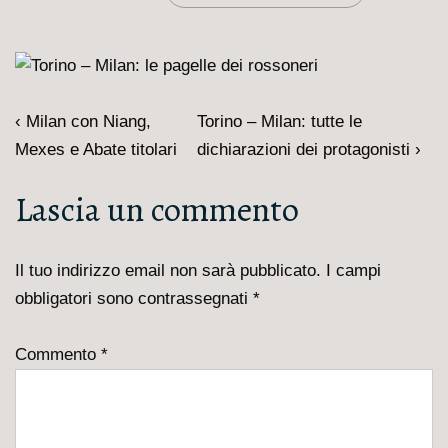
Navigazione
L'articolo
Il
‹ Milan con Niang,
Torino – Milan: tutte le
articoli
precedente
prossimo
Mexes e Abate titolari
dichiarazioni dei protagonisti ›
è
articolo
Lascia un commento
è
Il tuo indirizzo email non sarà pubblicato.
I campi
obbligatori sono contrassegnati
*
Commento
*