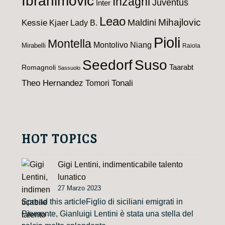
Ibrahimovic
Inzaghi
Juventus
Inter
Leao
Maldini
Mihajlovic
Kessie
Kjaer
Lady B.
Pioli
Montella
Montolivo
Niang
Mirabelli
Raiola
Seedorf
Suso
Taarabt
Romagnoli
Sassuolo
Theo Hernandez
Tomori
Tonali
HOT TOPICS
Gigi Lentini, indimenticabile talento
lunatico
27 Marzo 2023
Spread this articleFiglio di siciliani emigrati in
Piemonte, Gianluigi Lentini è stata una stella del