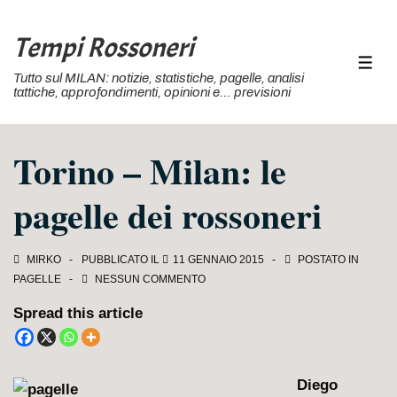
↓
Vai
Tempi Rossoneri
al
MEN
Tutto sul MILAN: notizie, statistiche, pagelle, analisi
contenuto
tattiche, approfondimenti, opinioni e… previsioni
principale
Torino – Milan: le
pagelle dei rossoneri
MIRKO
PUBBLICATO IL
11 GENNAIO 2015
POSTATO IN
PAGELLE
NESSUN COMMENTO
Spread this article
Diego