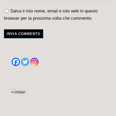
Salva il mio nome, email e sito web in questo
browser per la prossima volta che commento.
A
l
t
e
r
n
a
t
i
v