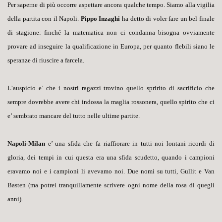
Per saperne di più occorre aspettare ancora qualche tempo. Siamo alla vigilia
della partita con il Napoli.
Pippo Inzaghi
ha detto di voler fare un bel finale
di stagione: finché la matematica non ci condanna bisogna ovviamente
provare ad inseguire la qualificazione in Europa, per quanto flebili siano le
speranze di riuscire a farcela.
L’auspicio e’ che i nostri ragazzi trovino quello spririto di sacrificio che
sempre dovrebbe avere chi indossa la maglia rossonera, quello spirito che ci
e’ sembrato mancare del tutto nelle ultime partite.
Napoli-Milan
e’ una sfida che fa riaffiorare in tutti noi lontani ricordi di
gloria, dei tempi in cui questa era una sfida scudetto, quando i campioni
eravamo
noi e i campioni
li avevamo
noi. Due nomi su tutti, Gullit e Van
Basten (ma potrei tranquillamente scrivere ogni nome della rosa di quegli
anni).