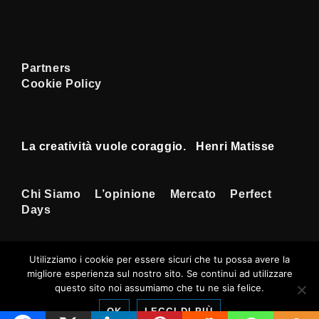
Partners
Cookie Policy
La creatività vuole coraggio. Henri Matisse
Menu
Chi Siamo
L’opinione
Mercato
Perfect
Days
Footer
Utilizziamo i cookie per essere sicuri che tu possa avere la
migliore esperienza sul nostro sito. Se continui ad utilizzare
Copyright © 2026
Tempi Rossoneri
|
questo sito noi assumiamo che tu ne sia felice.
Sviluppato da
Tema responsive
OK
LEGGI DI PIÙ