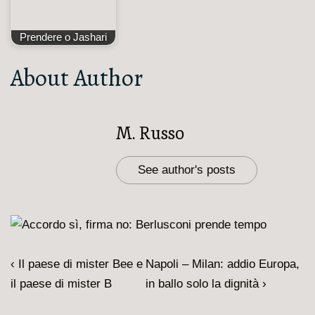
Prendere o Jashari
About Author
M. Russo
See author's posts
Navigazione
L'articolo
Il
‹ Il paese di mister Bee e
Napoli – Milan: addio Europa,
articoli
precedente
prossimo
il paese di mister B
in ballo solo la dignità ›
è
articolo