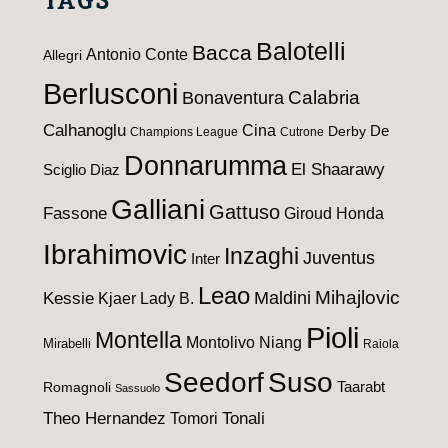
TAGS
Balotelli
Bacca
Antonio Conte
Allegri
Berlusconi
Calabria
Bonaventura
Calhanoglu
Cina
De
Derby
Champions League
Cutrone
Donnarumma
El Shaarawy
Sciglio
Diaz
Galliani
Gattuso
Fassone
Giroud
Honda
Ibrahimovic
Inzaghi
Juventus
Inter
Leao
Maldini
Mihajlovic
Kessie
Kjaer
Lady B.
Pioli
Montella
Montolivo
Niang
Mirabelli
Raiola
Seedorf
Suso
Taarabt
Romagnoli
Sassuolo
Theo Hernandez
Tomori
Tonali