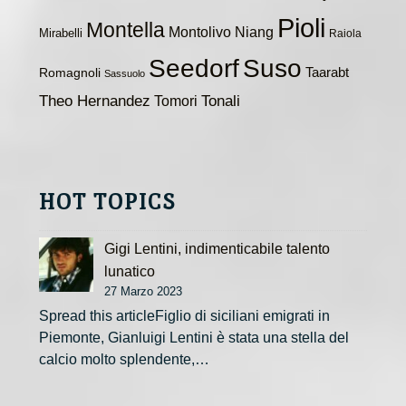
Pioli
Montella
Montolivo
Niang
Mirabelli
Raiola
Seedorf
Suso
Taarabt
Romagnoli
Sassuolo
Theo Hernandez
Tomori
Tonali
HOT TOPICS
Gigi Lentini, indimenticabile talento
lunatico
27 Marzo 2023
Spread this articleFiglio di siciliani emigrati in
Piemonte, Gianluigi Lentini è stata una stella del
calcio molto splendente,…