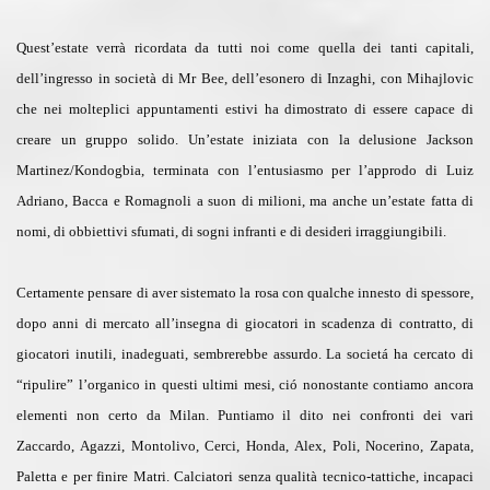
Quest’estate verrà ricordata da tutti noi come quella dei tanti capitali,
dell’ingresso in società di Mr Bee, dell’esonero di Inzaghi, con Mihajlovic
che nei molteplici appuntamenti estivi ha dimostrato di essere capace di
creare un gruppo solido. Un’estate iniziata con la delusione Jackson
Martinez/Kondogbia, terminata con l’entusiasmo per l’approdo di Luiz
Adriano, Bacca e Romagnoli a suon di milioni, ma anche un’estate fatta di
nomi, di obbiettivi sfumati, di sogni infranti e di desideri irraggiungibili.
Certamente pensare di aver sistemato la rosa con qualche innesto di spessore,
dopo anni di mercato all’insegna di giocatori in scadenza di contratto, di
giocatori inutili, inadeguati, sembrerebbe assurdo. La societá ha cercato di
“ripulire” l’organico in questi ultimi mesi, ció nonostante contiamo ancora
elementi non certo da Milan. Puntiamo il dito nei confronti dei vari
Zaccardo, Agazzi, Montolivo, Cerci, Honda, Alex, Poli, Nocerino, Zapata,
Paletta e per finire Matri. Calciatori senza qualità tecnico-tattiche, incapaci