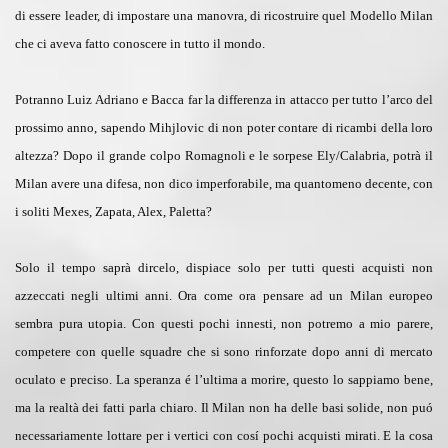
di essere leader, di impostare una manovra, di ricostruire quel Modello Milan
che ci aveva fatto conoscere in tutto il mondo.
Potranno Luiz Adriano e Bacca far la differenza in attacco per tutto l’arco del
prossimo anno, sapendo Mihjlovic di non poter contare di ricambi della loro
altezza? Dopo il grande colpo Romagnoli e le sorpese Ely/Calabria, potrà il
Milan avere una difesa, non dico imperforabile, ma quantomeno decente, con
i soliti Mexes, Zapata, Alex, Paletta?
Solo il tempo saprà dircelo, dispiace solo per tutti questi acquisti non
azzeccati negli ultimi anni. Ora come ora pensare ad un Milan europeo
sembra pura utopia. Con questi pochi innesti, non potremo a mio parere,
competere con quelle squadre che si sono rinforzate dopo anni di mercato
oculato e preciso. La speranza é l’ultima a morire, questo lo sappiamo bene,
ma la realtà dei fatti parla chiaro. Il Milan non ha delle basi solide, non puó
necessariamente lottare per i vertici con cosí pochi acquisti mirati. E la cosa