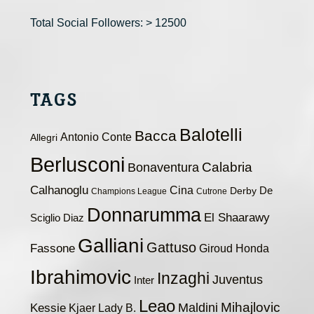
Total Social Followers: > 12500
TAGS
Balotelli
Bacca
Antonio Conte
Allegri
Berlusconi
Calabria
Bonaventura
Calhanoglu
Cina
De
Derby
Champions League
Cutrone
Donnarumma
El Shaarawy
Sciglio
Diaz
Galliani
Gattuso
Fassone
Giroud
Honda
Ibrahimovic
Inzaghi
Juventus
Inter
Leao
Maldini
Mihajlovic
Kessie
Kjaer
Lady B.