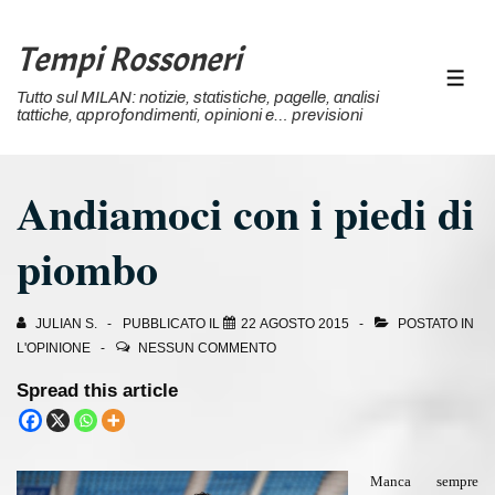
↓
Vai
Tempi Rossoneri
al
MEN
Tutto sul MILAN: notizie, statistiche, pagelle, analisi
contenuto
tattiche, approfondimenti, opinioni e… previsioni
principale
Andiamoci con i piedi di
piombo
JULIAN S.
PUBBLICATO IL
22 AGOSTO 2015
POSTATO IN
L'OPINIONE
NESSUN COMMENTO
Spread this article
Manca sempre