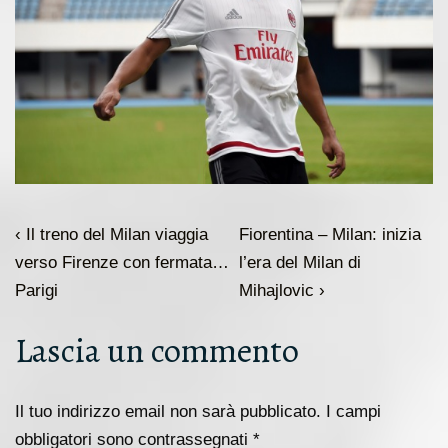
Navigazione
L'articolo
Il
‹ Il treno del Milan viaggia
Fiorentina – Milan: inizia
articoli
precedente
prossimo
verso Firenze con fermata…
l’era del Milan di
è
articolo
Parigi
Mihajlovic ›
è
Lascia un commento
Il tuo indirizzo email non sarà pubblicato.
I campi
obbligatori sono contrassegnati
*