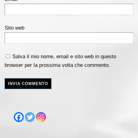
Sito web
Salva il mio nome, email e sito web in questo
browser per la prossima volta che commento.
A
l
t
e
r