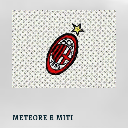
n
a
t
i
v
e
:
METEORE E MITI