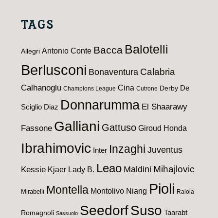
TAGS
Balotelli
Bacca
Antonio Conte
Allegri
Berlusconi
Calabria
Bonaventura
Calhanoglu
Cina
De
Derby
Champions League
Cutrone
Donnarumma
El Shaarawy
Sciglio
Diaz
Galliani
Gattuso
Fassone
Giroud
Honda
Ibrahimovic
Inzaghi
Juventus
Inter
Leao
Maldini
Mihajlovic
Kessie
Kjaer
Lady B.
Pioli
Montella
Montolivo
Niang
Mirabelli
Raiola
Seedorf
Suso
Taarabt
Romagnoli
Sassuolo