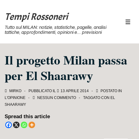
↓
Vai
Tempi Rossoneri
al
MEN
Tutto sul MILAN: notizie, statistiche, pagelle, analisi
contenuto
tattiche, approfondimenti, opinioni e… previsioni
principale
Il progetto Milan passa
per El Shaarawy
MIRKO
PUBBLICATO IL
13 APRILE 2014
POSTATO IN
L'OPINIONE
NESSUN COMMENTO
TAGGATO CON
EL
SHAARAWY
Spread this article