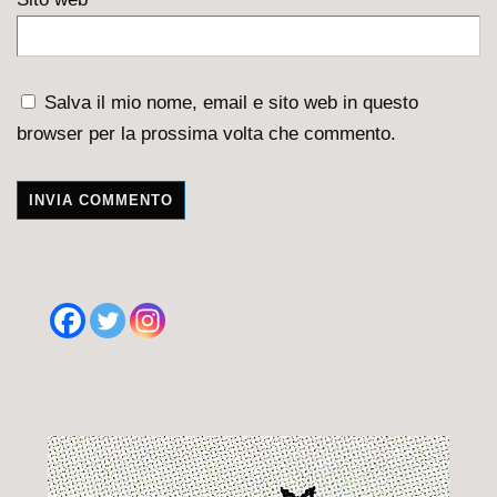
Salva il mio nome, email e sito web in questo
browser per la prossima volta che commento.
A
l
t
e
r
n
a
t