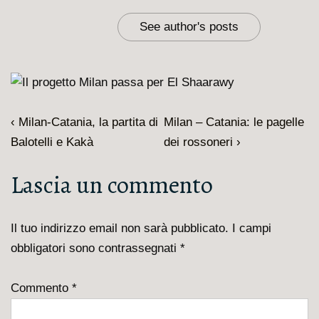
See author's posts
Navigazione
L'articolo
Il
‹ Milan-Catania, la partita di
Milan – Catania: le pagelle
articoli
precedente
prossimo
Balotelli e Kakà
dei rossoneri ›
è
articolo
Lascia un commento
è
Il tuo indirizzo email non sarà pubblicato.
I campi
obbligatori sono contrassegnati
*
Commento
*