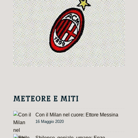
i
v
e
:
METEORE E MITI
Con il Milan nel cuore: Ettore Messina
16 Maggio 2020
Sbilenco, geniale, umano: Enzo