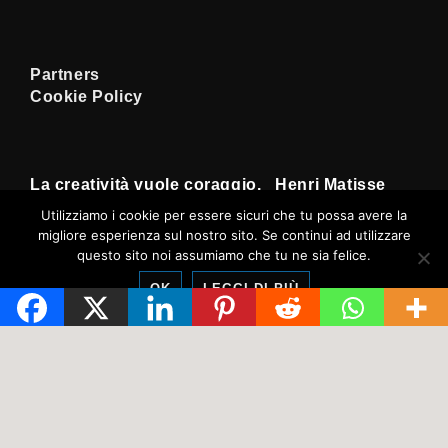
Partners
Cookie Policy
La creatività vuole coraggio. Henri Matisse
Utilizziamo i cookie per essere sicuri che tu possa avere la
migliore esperienza sul nostro sito. Se continui ad utilizzare
Menu
Chi Siamo
L’opinione
Mercato
Perfect
questo sito noi assumiamo che tu ne sia felice.
Days
Footer
OK
LEGGI DI PIÙ
Copyright © 2026
Tempi Rossoneri
|
Sviluppato da
Tema responsive