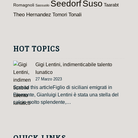
Seedorf
Suso
Taarabt
Romagnoli
Sassuolo
Theo Hernandez
Tomori
Tonali
HOT TOPICS
Gigi Lentini, indimenticabile talento
lunatico
27 Marzo 2023
Spread this articleFiglio di siciliani emigrati in
Piemonte, Gianluigi Lentini è stata una stella del
calcio molto splendente,…