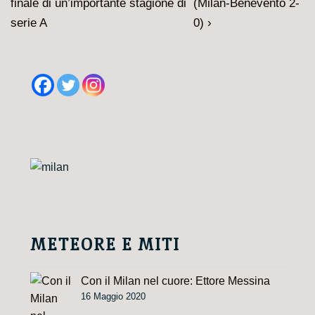
articoli
precedente
prossimo
finale di un’importante stagione di
(Milan-Benevento 2-
è
articolo
serie A
0) ›
è
METEORE E MITI
Con il Milan nel cuore: Ettore Messina
16 Maggio 2020