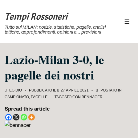
↓
Vai
Tempi Rossoneri
al
MEN
Tutto sul MILAN: notizie, statistiche, pagelle, analisi
contenuto
tattiche, approfondimenti, opinioni e… previsioni
principale
Lazio-Milan 3-0, le
pagelle dei nostri
EGIDIO
PUBBLICATO IL
27 APRILE 2021
POSTATO IN
CAMPIONATO
,
PAGELLE
TAGGATO CON
BENNACER
Spread this article