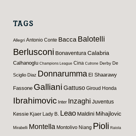
TAGS
Balotelli
Bacca
Antonio Conte
Allegri
Berlusconi
Calabria
Bonaventura
Calhanoglu
Cina
De
Derby
Champions League
Cutrone
Donnarumma
El Shaarawy
Sciglio
Diaz
Galliani
Gattuso
Fassone
Giroud
Honda
Ibrahimovic
Inzaghi
Juventus
Inter
Leao
Maldini
Mihajlovic
Kessie
Kjaer
Lady B.
Pioli
Montella
Montolivo
Niang
Mirabelli
Raiola