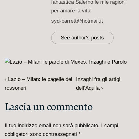
fantastica Salerno le mie ragioni
per amare la vita!
syd-barrett@hotmail.it
See author's posts
Navigazione
L'articolo
Il
‹ Lazio – Milan: le pagelle dei
Inzaghi fra gli artigli
articoli
precedente
prossimo
rossoneri
dell’Aquila ›
è
articolo
Lascia un commento
è
Il tuo indirizzo email non sarà pubblicato.
I campi
obbligatori sono contrassegnati
*