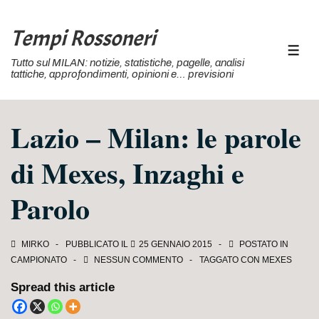
↓
Vai
Tempi Rossoneri
al
MEN
Tutto sul MILAN: notizie, statistiche, pagelle, analisi
contenuto
tattiche, approfondimenti, opinioni e… previsioni
principale
Lazio – Milan: le parole
di Mexes, Inzaghi e
Parolo
MIRKO
PUBBLICATO IL
25 GENNAIO 2015
POSTATO IN
CAMPIONATO
NESSUN COMMENTO
TAGGATO CON
MEXES
Spread this article