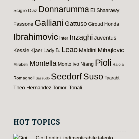
Donnarumma
El Shaarawy
Sciglio
Diaz
Galliani
Gattuso
Fassone
Giroud
Honda
Ibrahimovic
Inzaghi
Juventus
Inter
Leao
Maldini
Mihajlovic
Kessie
Kjaer
Lady B.
Pioli
Montella
Montolivo
Niang
Mirabelli
Raiola
Seedorf
Suso
Taarabt
Romagnoli
Sassuolo
Theo Hernandez
Tomori
Tonali
HOT TOPICS
Gigi Lentini, indimenticabile talento