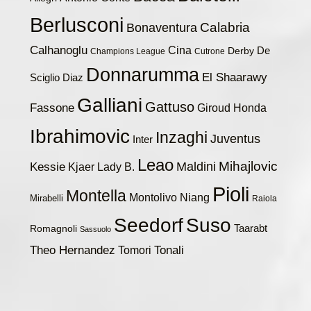
Berlusconi
Calabria
Bonaventura
Calhanoglu
Cina
De
Derby
Champions League
Cutrone
Donnarumma
El Shaarawy
Sciglio
Diaz
Galliani
Gattuso
Fassone
Giroud
Honda
Ibrahimovic
Inzaghi
Juventus
Inter
Leao
Maldini
Mihajlovic
Kessie
Kjaer
Lady B.
Pioli
Montella
Montolivo
Niang
Mirabelli
Raiola
Seedorf
Suso
Taarabt
Romagnoli
Sassuolo
Theo Hernandez
Tomori
Tonali