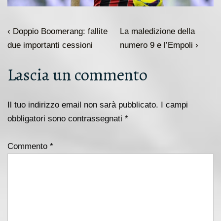
Navigazione
L'articolo
Il
‹ Doppio Boomerang: fallite
La maledizione della
articoli
precedente
prossimo
due importanti cessioni
numero 9 e l’Empoli ›
è
articolo
Lascia un commento
è
Il tuo indirizzo email non sarà pubblicato.
I campi
obbligatori sono contrassegnati
*
Commento
*