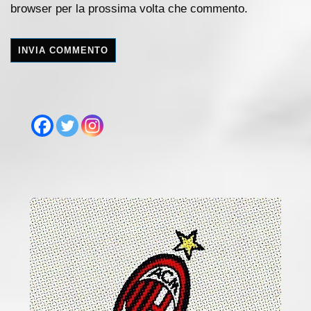
browser per la prossima volta che commento.
A
l
t
e
r
n
a
t
i
v
e
: