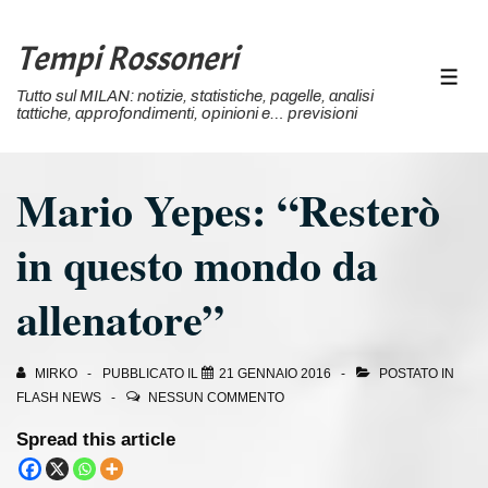
↓
Vai
Tempi Rossoneri
al
MEN
Tutto sul MILAN: notizie, statistiche, pagelle, analisi
contenuto
tattiche, approfondimenti, opinioni e… previsioni
principale
Mario Yepes: “Resterò
in questo mondo da
allenatore”
MIRKO
PUBBLICATO IL
21 GENNAIO 2016
POSTATO IN
FLASH NEWS
NESSUN COMMENTO
Spread this article