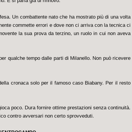
o. E si parla già di rinnovo.
 difesa. Un combattente nato che ha mostrato più di una volta
nte commette errori e dove non ci arriva con la tecnica ci
mmovente la sua prova da terzino, un ruolo in cui non aveva
per qualche tempo dalle parti di Milanello. Non può ricevere
 della cronaca solo per il famoso caso Biabany. Per il resto
ioca poco. Dura fornire ottime prestazioni senza continuità.
pico contro avversari non certo sprovveduti.