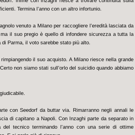
dorf. Infine con Inzaghi riesce a trovare continuità sulla
icienti. Termina l’anno con un altro infortunio.
spagnolo venuto a Milano per raccogliere l’eredità lasciata da
ma il suo pregio è quello di infondere sicurezza a tutta la
di Parma, il voto sarebbe stato più alto.
rimpiangendo il suo acquisto. A Milano riesce nella grande
. Certo non siamo stati sull’orlo del suicidio quando abbiamo
giudicabile.
arte con Seedorf da buttar via. Rimarranno negli annali le
fascia di capitano a Napoli. Con Inzaghi parte da separato in
 del tecnico terminando l’anno con una serie di ottime