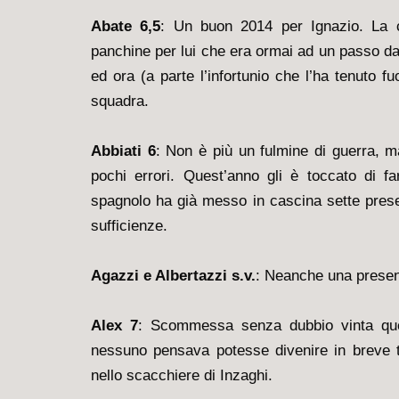
Abate 6,5
: Un buon 2014 per Ignazio. La c
panchine per lui che era ormai ad un passo dal
ed ora (a parte l’infortunio che l’ha tenuto fu
squadra.
Abbiati 6
: Non è più un fulmine di guerra,
pochi errori. Quest’anno gli è toccato di fa
spagnolo ha già messo in cascina sette presenz
sufficienze.
Agazzi e Albertazzi s.v.
: Neanche una presenz
Alex 7
: Scommessa senza dubbio vinta quel
nessuno pensava potesse divenire in breve t
nello scacchiere di Inzaghi.