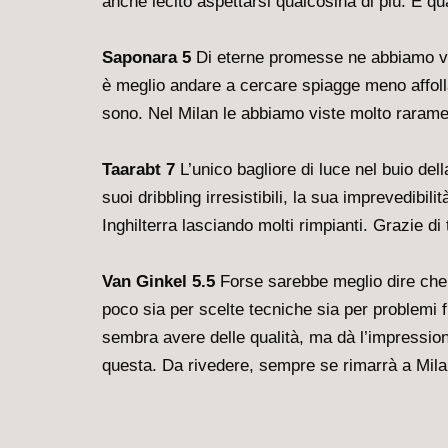
anche lecito aspettarsi qualcosina di più. E qu
Saponara 5
Di eterne promesse ne abbiamo vist
è meglio andare a cercare spiagge meno affolla
sono. Nel Milan le abbiamo viste molto rarame
Taarabt 7
L’unico bagliore di luce nel buio del
suoi dribbling irresistibili, la sua imprevedibili
Inghilterra lasciando molti rimpianti. Grazie di 
Van Ginkel 5.5
Forse sarebbe meglio dire che 
poco sia per scelte tecniche sia per problemi f
sembra avere delle qualità, ma dà l’impressio
questa. Da rivedere, sempre se rimarrà a Mila