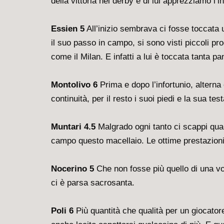
della vittoria nel derby e di lui apprezziamo l’in
Essien 5
All’inizio sembrava ci fosse toccata 
il suo passo in campo, si sono visti piccoli pr
come il Milan. E infatti a lui è toccata tanta pa
Montolivo
6
Prima e dopo l’infortunio, alterna 
continuità, per il resto i suoi piedi e la sua te
Muntari 4.5
Malgrado ogni tanto ci scappi qualc
campo questo macellaio. Le ottime prestazioni
Nocerino 5
Che non fosse più quello di una vol
ci è parsa sacrosanta.
Poli 6
Più quantità che qualità per un giocatore