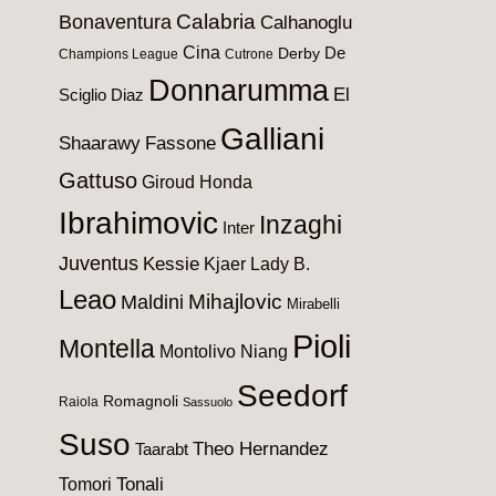
Calabria
Bonaventura
Calhanoglu
Cina
De
Derby
Champions League
Cutrone
Donnarumma
El
Sciglio
Diaz
Galliani
Shaarawy
Fassone
Gattuso
Giroud
Honda
Ibrahimovic
Inzaghi
Inter
Juventus
Kessie
Kjaer
Lady B.
Leao
Maldini
Mihajlovic
Mirabelli
Pioli
Montella
Montolivo
Niang
Seedorf
Romagnoli
Raiola
Sassuolo
Suso
Theo Hernandez
Taarabt
Tomori
Tonali