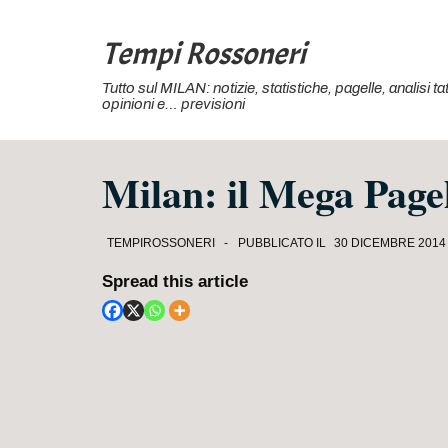
↓
Vai
Tempi Rossoneri
al
Tutto sul MILAN: notizie, statistiche, pagelle, analisi 
contenuto
opinioni e… previsioni
principale
Milan: il Mega Page
TEMPIROSSONERI
PUBBLICATO IL
30 DICEMBRE 2014
Spread this article