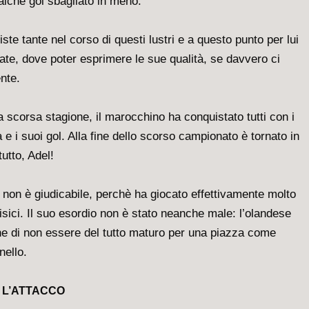
alche gol sbagliato in meno.
e tante nel corso di questi lustri e a questo punto per lui
te, dove poter esprimere le sue qualità, se davvero ci
nte.
la scorsa stagione, il marocchino ha conquistato tutti con i
tà e i suoi gol. Alla fine dello scorso campionato è tornato in
tutto, Adel!
non è giudicabile, perchè ha giocato effettivamente molto
isici. Il suo esordio non è stato neanche male: l’olandese
ne di non essere del tutto maturo per una piazza come
nello.
L’ATTACCO