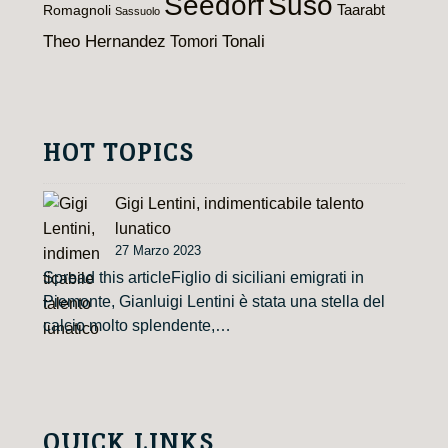
Seedorf
Suso
Taarabt
Romagnoli
Sassuolo
Theo Hernandez
Tomori
Tonali
HOT TOPICS
Gigi Lentini, indimenticabile talento
lunatico
27 Marzo 2023
Spread this articleFiglio di siciliani emigrati in
Piemonte, Gianluigi Lentini è stata una stella del
calcio molto splendente,…
QUICK LINKS