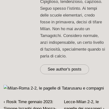
Cipiglioso, tendenzioso, capzioso.
Seguo spesso l’istinto. Ai tempi
delle scuole elementari, credo
fosse in primavera, decisi di tifare
Milan. Non ho mai avuto un
Tamagotchi. Considero normale,
anzi indispensabile, un certo livello
di faziosità, specialmente quando si
parla di calcio.
See author's posts
Navigazione
L'articolo
Il
‹ Rosik Time gennaio 2023:
Lecce-Milan 2-2, le
articoli
precedente
prossimo
Simone Inzaghi dopo Monza-
pagelle dei rossoneri ›