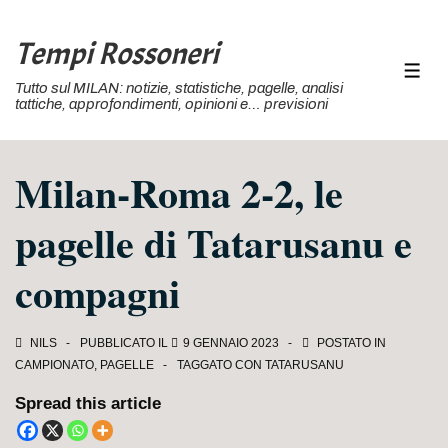
↓
Vai
Tempi Rossoneri
al
MEN
Tutto sul MILAN: notizie, statistiche, pagelle, analisi
contenuto
tattiche, approfondimenti, opinioni e… previsioni
principale
Milan-Roma 2-2, le
pagelle di Tatarusanu e
compagni
NILS
PUBBLICATO IL
9 GENNAIO 2023
POSTATO IN
CAMPIONATO
,
PAGELLE
TAGGATO CON
TATARUSANU
Spread this article