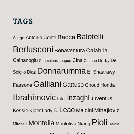
TAGS
Balotelli
Bacca
Antonio Conte
Allegri
Berlusconi
Calabria
Bonaventura
Calhanoglu
Cina
De
Derby
Champions League
Cutrone
Donnarumma
El Shaarawy
Sciglio
Diaz
Galliani
Gattuso
Fassone
Giroud
Honda
Ibrahimovic
Inzaghi
Juventus
Inter
Leao
Maldini
Mihajlovic
Kessie
Kjaer
Lady B.
Pioli
Montella
Montolivo
Niang
Mirabelli
Raiola