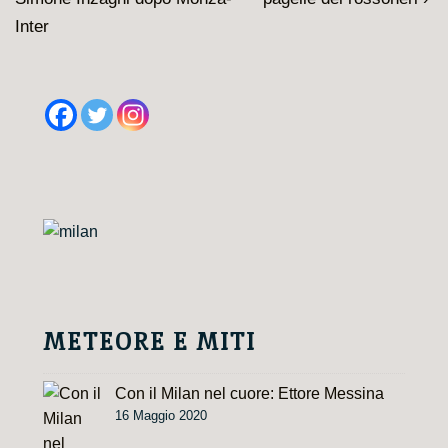
è
articolo
Inter
è
METEORE E MITI
Con il Milan nel cuore: Ettore Messina
16 Maggio 2020