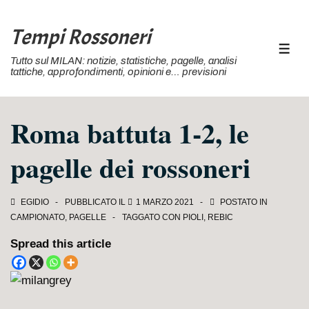
↓
Vai
Tempi Rossoneri
al
MEN
Tutto sul MILAN: notizie, statistiche, pagelle, analisi
contenuto
tattiche, approfondimenti, opinioni e… previsioni
principale
Roma battuta 1-2, le
pagelle dei rossoneri
EGIDIO
PUBBLICATO IL
1 MARZO 2021
POSTATO IN
CAMPIONATO
,
PAGELLE
TAGGATO CON
PIOLI
,
REBIC
Spread this article