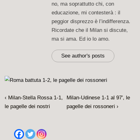
no, ma soprattutto chi, con
educazione, mi contesterà : il
peggior disprezzo è l’indifferenza.
Ricordate che il Milan si discute,
ma si ama. Ed io lo amo.
See author's posts
Navigazione
L'articolo
Il
‹ Milan-Stella Rossa 1-1,
Milan-Udinese 1-1 al 97′, le
articoli
precedente
prossimo
le pagelle dei nostri
pagelle dei rossoneri ›
è
articolo
è