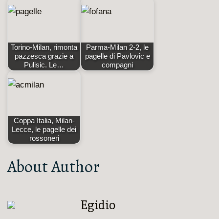
Torino-Milan, rimonta
Parma-Milan 2-2, le
pazzesca grazie a
pagelle di Pavlovic e
Pulisic. Le…
compagni
Coppa Italia, Milan-
Lecce, le pagelle dei
rossoneri
About Author
Egidio