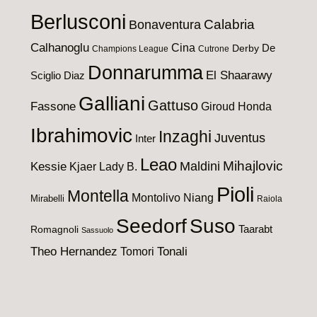
Berlusconi
Calabria
Bonaventura
Calhanoglu
Cina
De
Derby
Champions League
Cutrone
Donnarumma
El Shaarawy
Sciglio
Diaz
Galliani
Gattuso
Fassone
Giroud
Honda
Ibrahimovic
Inzaghi
Juventus
Inter
Leao
Maldini
Mihajlovic
Kessie
Kjaer
Lady B.
Pioli
Montella
Montolivo
Niang
Mirabelli
Raiola
Seedorf
Suso
Taarabt
Romagnoli
Sassuolo
Theo Hernandez
Tomori
Tonali