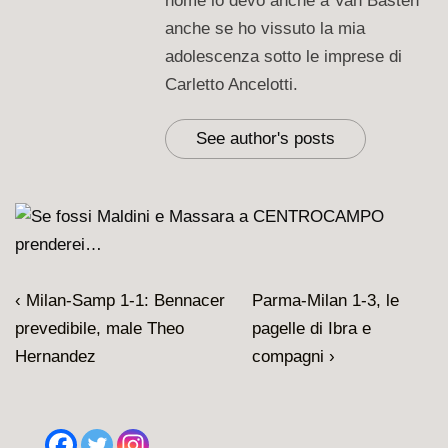
nome lo devo anche a Van Basten
anche se ho vissuto la mia
adolescenza sotto le imprese di
Carletto Ancelotti.
See author's posts
Navigazione
L'articolo
Il
‹ Milan-Samp 1-1: Bennacer
Parma-Milan 1-3, le
articoli
precedente
prossimo
prevedibile, male Theo
pagelle di Ibra e
è
articolo
Hernandez
compagni ›
è