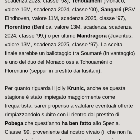
scadenza 2023, classe ‘98),
Tchouamèni
(Monaco,
valore 16M, scadenza 2024, classe ‘00),
Sangaré
(PSV
Eindhoven, valore 11M, scadenza 2025, classe ‘97),
Florentino
(Benfica, valore 13M, scadenza, scadenza
2024, classe ’99,) o per ultimo
Mandragora
(Juventus,
valore 13M, scadenza 2025, classe ‘97). La scelta
finale sarebbe un ballotaggio tra Soumaré (in vantaggio)
e uno del duo del Monaco ossia Tchouamèni o
Florentino (seppur in prestito dai lusitani).
Per quanto riguarda il jolly
Krunic
, anche se questa
stagione è stato impiegato maggiormente come
trequartista, sarei propenso a valutare eventuali offerte
rimpiazzandolo subito con il rientro dal prestito di
Pobega
che quest’anno
ha ben fatto
allo Spezia.
Classe ’99, proveniente dal nostro vivaio (il che non fa