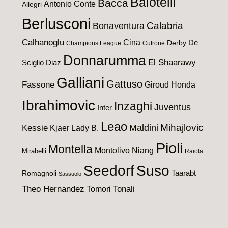
Balotelli
Bacca
Antonio Conte
Allegri
Berlusconi
Calabria
Bonaventura
Calhanoglu
Cina
De
Derby
Champions League
Cutrone
Donnarumma
El Shaarawy
Sciglio
Diaz
Galliani
Gattuso
Fassone
Giroud
Honda
Ibrahimovic
Inzaghi
Juventus
Inter
Leao
Maldini
Mihajlovic
Kessie
Kjaer
Lady B.
Pioli
Montella
Montolivo
Niang
Mirabelli
Raiola
Seedorf
Suso
Taarabt
Romagnoli
Sassuolo
Theo Hernandez
Tomori
Tonali