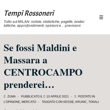
↓
Vai
Tempi Rossoneri
al
MEN
Tutto sul MILAN: notizie, statistiche, pagelle, analisi
contenuto
tattiche, approfondimenti, opinioni e… previsioni
principale
Se fossi Maldini e
Massara a
CENTROCAMPO
prenderei…
ZUMA
PUBBLICATO IL
10 APRILE 2021
POSTATO IN
L'OPINIONE
,
MERCATO
TAGGATO CON
KESSIE
,
KRUNIC
,
TONALI