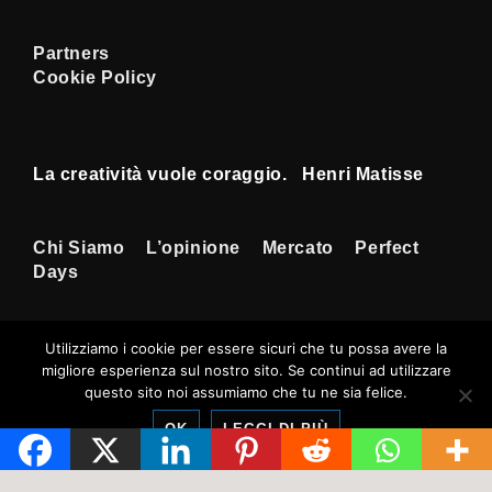
Partners
Cookie Policy
La creatività vuole coraggio. Henri Matisse
Menu
Chi Siamo
L’opinione
Mercato
Perfect
Days
Footer
Utilizziamo i cookie per essere sicuri che tu possa avere la
migliore esperienza sul nostro sito. Se continui ad utilizzare
Copyright © 2026
Tempi Rossoneri
|
questo sito noi assumiamo che tu ne sia felice.
Sviluppato da
Tema responsive
OK
LEGGI DI PIÙ