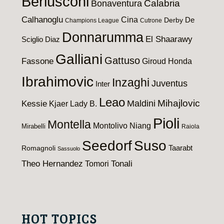
Berlusconi
Calabria
Bonaventura
Calhanoglu
Cina
De
Derby
Champions League
Cutrone
Donnarumma
El Shaarawy
Sciglio
Diaz
Galliani
Gattuso
Fassone
Giroud
Honda
Ibrahimovic
Inzaghi
Juventus
Inter
Leao
Maldini
Mihajlovic
Kessie
Kjaer
Lady B.
Pioli
Montella
Montolivo
Niang
Mirabelli
Raiola
Seedorf
Suso
Taarabt
Romagnoli
Sassuolo
Theo Hernandez
Tomori
Tonali
HOT TOPICS