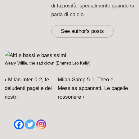
di faziosità, specialmente quando si
parla di calcio.
See author's posts
Weary Willie, the sad clown (Emmett Leo Kelly)
Navigazione
L'articolo
Il
‹ Milan-Inter 0-2, le
Milan-Samp 5-1, Theo e
articoli
precedente
prossimo
deludenti pagelle dei
Messias appannati. Le pagelle
è
articolo
nostri
rossonere ›
è