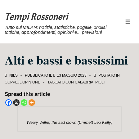
↓
Vai
Tempi Rossoneri
al
MEN
Tutto sul MILAN: notizie, statistiche, pagelle, analisi
contenuto
tattiche, approfondimenti, opinioni e… previsioni
principale
Alti e bassi e bassissimi
NILS
PUBBLICATO IL
13 MAGGIO 2023
POSTATO IN
COPPE
,
L'OPINIONE
TAGGATO CON
CALABRIA
,
PIOLI
Spread this article
Weary Willie, the sad clown (Emmett Leo Kelly)