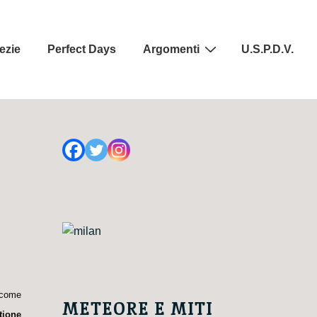
ezie
Perfect Days
Argomenti
U.S.P.D.V.
a come
METEORE E MITI
tione