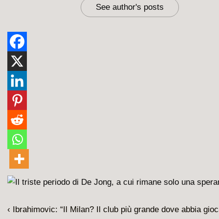
See author's posts
Navigazione
L'articolo
‹ Ibrahimovic: “Il Milan? Il club più grande dove abbia gi