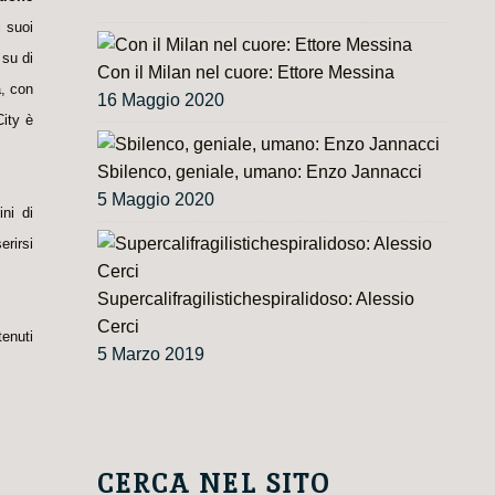
i suoi
 su di
Con il Milan nel cuore: Ettore Messina
a, con
16 Maggio 2020
City è
Sbilenco, geniale, umano: Enzo Jannacci
5 Maggio 2020
ni di
erirsi
Supercalifragilistichespiralidoso: Alessio
Cerci
tenuti
5 Marzo 2019
CERCA NEL SITO