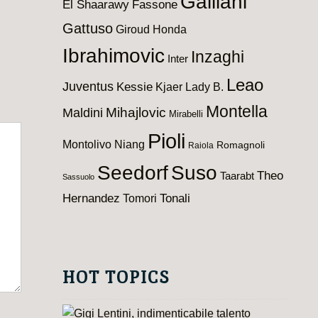
Galliani
El Shaarawy
Fassone
Gattuso
Giroud
Honda
Ibrahimovic
Inzaghi
Inter
Leao
Juventus
Kessie
Kjaer
Lady B.
Montella
Maldini
Mihajlovic
Mirabelli
Pioli
Montolivo
Niang
Romagnoli
Raiola
Seedorf
Suso
Theo
Taarabt
Sassuolo
Hernandez
Tomori
Tonali
HOT TOPICS