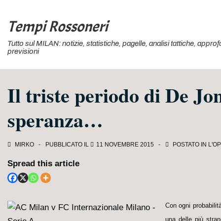
↓
Vai
Tempi Rossoneri
al
Tutto sul MILAN: notizie, statistiche, pagelle, analisi tattiche, appr
contenuto
previsioni
principale
Il triste periodo di De Jo
speranza…
MIRKO
PUBBLICATO IL
11 NOVEMBRE 2015
POSTATO IN
L'O
Spread this article
Con ogni probabilit
una delle più stra