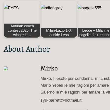
Autumn coach
contest 2025. The
Milan-Lazio 1-0,
Lecce – Milan: le
winner is…
decide Leao
pagelle dei rossone
About Author
Mirko
Mirko, filosofo per condanna, milanis
Mario Yepes le mie ragioni per amare 
Salerno le mie ragioni per amare la vi
syd-barrett@hotmail.it