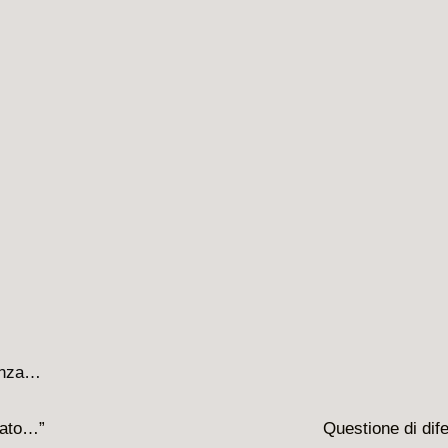
Il
ocato…”
Questione di dif