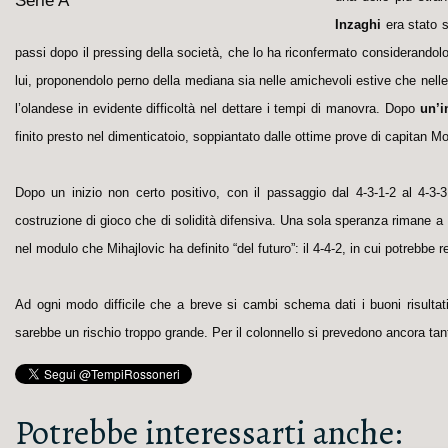
Inzaghi
era stato s
passi dopo il pressing della società, che lo ha riconfermato considerandolo
lui, proponendolo perno della mediana sia nelle amichevoli estive che nelle 
l’olandese in evidente difficoltà nel dettare i tempi di manovra. Dopo
un’i
finito presto nel dimenticatoio, soppiantato dalle ottime prove di capitan Mo
Dopo un inizio non certo positivo, con il passaggio dal 4-3-1-2 al 4-3-3
costruzione di gioco che di solidità difensiva. Una sola speranza rimane a De 
nel modulo che Mihajlovic ha definito “del futuro”: il 4-4-2, in cui potrebbe 
Ad ogni modo difficile che a breve si cambi schema dati i buoni risultati
sarebbe un rischio troppo grande. Per il colonnello si prevedono ancora tant
Potrebbe interessarti anche: