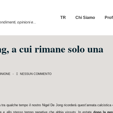
Menu
TR
Chi Siamo
Prof
principale
ofondimenti, opinioni e…
ng, a cui rimane solo una
PINIONE
NESSUN COMMENTO
à tra qualche tempo il nostro Nigel De Jong ricorderà quest’annata calcistic
ne e allo stesso tempo negative che abbia vissuto. In estate
dopo la ges