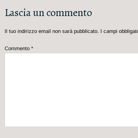
articoli
precedente
Lascia un commento
è
Il tuo indirizzo email non sarà pubblicato.
I campi obbliga
Commento
*