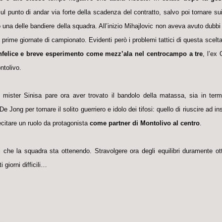
ul punto di andar via forte della scadenza del contratto, salvo poi tornare su
 una delle bandiere della squadra. All’inizio Mihajlovic non aveva avuto dubbi
prime giornate di campionato. Evidenti però i problemi tattici di questa scelt
nfelice e breve esperimento come mezz’ala nel centrocampo a tre
, l’ex 
ntolivo.
 mister Sinisa pare ora aver trovato il bandolo della matassa, sia in termi
Jong per tornare il solito guerriero e idolo dei tifosi: quello di riuscire ad ins
recitare un ruolo da protagonista
come partner di Montolivo al centro
.
 che la squadra sta ottenendo. Stravolgere ora degli equilibri duramente ot
i giorni difficili…