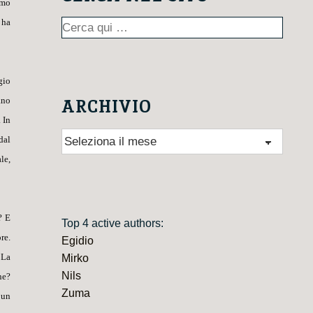
imo
 ha
Cerca:
gio
ano
ARCHIVIO
 In
Archivio
dal
le,
? E
Top 4 active authors:
re.
Egidio
 La
Mirko
Nils
ne?
Zuma
 un