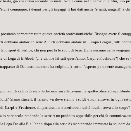
, e basta, già chi arriva secondo va male. Non è come nel cinema: due film, uno pr
erché comunque, i denari per gli ingaggi li hai dati anche (e tanti, magari!) a chi
 possiamo permettere tutte queste società professionistiche. Bisogna avere il corag
tti
debbano andare in serie A,
tutti
debbano andare in Europa League,
tutti
debb
fa lo sport di
vertice
, chi non può fa lo sport di
base
. E che nessuno se ne vergogni.
ente di Lega di B Abodi (…
e chi me fai salì quest’anno, Carpi e Frosinone?
) che se 
contrappasso di Dantesca memoria ha colpito…), sotto l’aspetto puramente manageria
ionato di calcio di serie A che non sia effettivamente spettacolare ed equilibrato
 forti? Siamo sinceri, il talento va dove stanno i soldi e non altrove, in ogni setto
A di Carpi e Frosinone
, simpaticissime e meritevoli realtà locali, serva allo scopo?
a lo spettacolo rendendo la serie A un prodotto appetibile per chi fa comunicazio
dalla Lega Pro alla B e l’anno dopo alla serie A) mantenendo immutata la squadra da