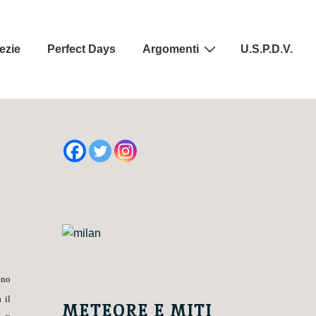
ezie
Perfect Days
Argomenti
U.S.P.D.V.
nno
 il
METEORE E MITI