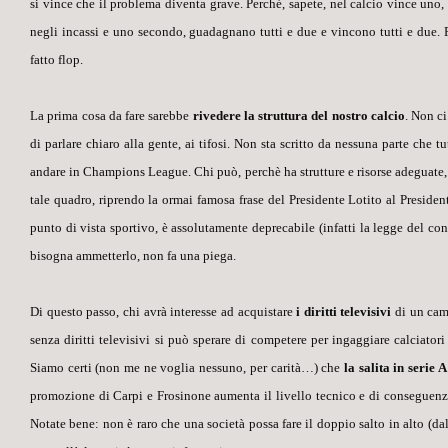
si vince che il problema diventa grave. Perché, sapete, nel calcio vince uno
negli incassi e uno secondo, guadagnano tutti e due e vincono tutti e due. P
fatto flop.
La prima cosa da fare sarebbe
rivedere la struttura del nostro calcio
. Non ci
di parlare chiaro alla gente, ai tifosi. Non sta scritto da nessuna parte che
tu
andare in Champions League. Chi può, perchè ha strutture e risorse adeguate, 
tale quadro, riprendo la ormai famosa frase del Presidente Lotito al Presid
punto di vista sportivo, è assolutamente deprecabile (infatti la legge del 
bisogna ammetterlo,
non fa una piega
.
Di questo passo, chi avrà interesse ad acquistare
i diritti televisivi
di un camp
senza diritti televisivi si può sperare di competere per ingaggiare calciatori
Siamo certi (non me ne voglia nessuno, per carità…) che
la salita in serie 
promozione di Carpi e Frosinone aumenta il livello tecnico e di conseguenz
Notate bene: non è raro che una società possa fare il doppio salto in alto (