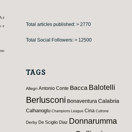
A è
Total articles published: > 2770
o e
Total Social Followers: > 12500
amo
TAGS
Balotelli
Bacca
Antonio Conte
Allegri
Berlusconi
Calabria
Bonaventura
Calhanoglu
Cina
Champions League
Cutrone
Donnarumma
De Sciglio
Diaz
Derby