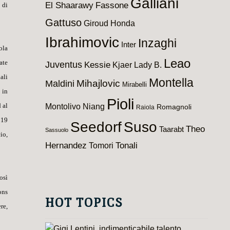
Galliani
El Shaarawy
Fassone
 di
Gattuso
Giroud
Honda
Ibrahimovic
Inzaghi
Inter
ola
Leao
ate
Juventus
Kessie
Kjaer
Lady B.
ali
Montella
Maldini
Mihajlovic
Mirabelli
 in
Pioli
Montolivo
 al
Niang
Romagnoli
Raiola
 19
Seedorf
Suso
Theo
Taarabt
Sassuolo
io,
Hernandez
Tomori
Tonali
osì
ons
HOT TOPICS
re,