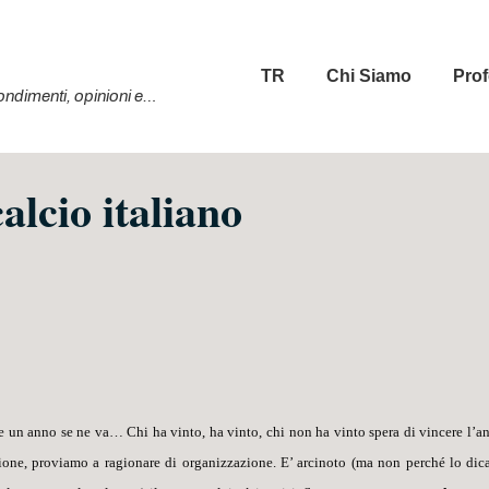
Menu
TR
Chi Siamo
Prof
principale
ofondimenti, opinioni e…
alcio italiano
e un anno se ne va
… Chi ha vinto, ha vinto, chi non ha vinto spera di vincere l’a
nzione, proviamo a ragionare di
organizzazione
. E’ arcinoto (ma non perché lo dica