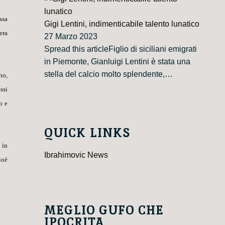
ssa
Gigi Lentini, indimenticabile talento lunatico
era
27 Marzo 2023
Spread this articleFiglio di siciliani emigrati
in Piemonte, Gianluigi Lentini è stata una
stella del calcio molto splendente,…
no,
ssi
o e
QUICK LINKS
 in
Ibrahimovic News
ioè
MEGLIO GUFO CHE
IPOCRITA