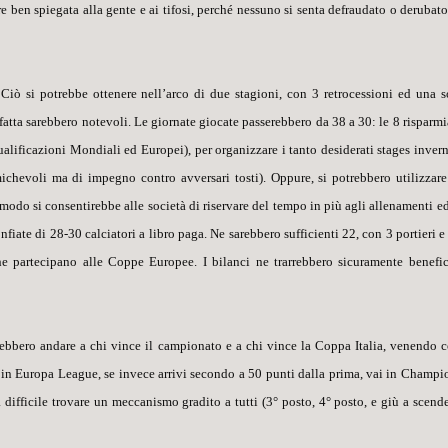
re ben spiegata alla gente e ai tifosi, perché nessuno si senta defraudato o derubato
 Ciò si potrebbe ottenere nell’arco di due stagioni, con 3 retrocessioni ed una s
ffatta sarebbero notevoli. Le giornate giocate passerebbero da 38 a 30: le 8 risparmi
qualificazioni Mondiali ed Europei), per organizzare i tanto desiderati
stages
invern
michevoli ma di impegno contro avversari tosti). Oppure, si potrebbero utilizzare
modo si consentirebbe alle società di riservare del tempo in più agli allenamenti ed
fiate di 28-30 calciatori a libro paga. Ne sarebbero sufficienti 22, con 3 portieri e
he partecipano alle Coppe Europee. I bilanci ne trarrebbero sicuramente benefic
rebbero andare a chi vince il campionato e a chi vince la Coppa Italia, venendo c
ai in Europa League, se invece arrivi secondo
a 50 punti dalla prima
, vai in Champi
difficile trovare un meccanismo gradito a tutti (3° posto, 4° posto, e giù a scende