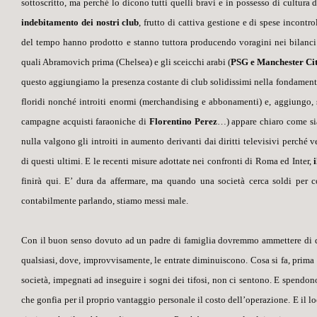
sottoscritto, ma perché lo dicono tutti quelli bravi e in possesso di cultura d
indebitamento dei nostri club
, frutto di cattiva gestione e di spese incontr
del tempo hanno prodotto e stanno tuttora producendo voragini nei bilanci s
quali Abramovich prima (Chelsea) e gli sceicchi arabi (
PSG e Manchester Ci
questo aggiungiamo la presenza costante di club solidissimi nella fondamen
floridi nonché introiti enormi (merchandising e abbonamenti) e, aggiungo, s
campagne acquisti faraoniche di
Florentino Perez
…) appare chiaro come sia
nulla valgono gli introiti in aumento derivanti dai diritti televisivi perché
di questi ultimi. E le recenti misure adottate nei confronti di Roma ed Inter,
finirà qui. E’ dura da affermare, ma quando una società cerca soldi per co
contabilmente parlando, stiamo messi male.
Con il buon senso dovuto ad un padre di famiglia dovremmo ammettere di dov
qualsiasi, dove, improvvisamente, le entrate diminuiscono. Cosa si fa, prima d
società, impegnati ad inseguire i sogni dei tifosi, non ci sentono. E spendo
che gonfia per il proprio vantaggio personale il costo dell’operazione. E il
lo