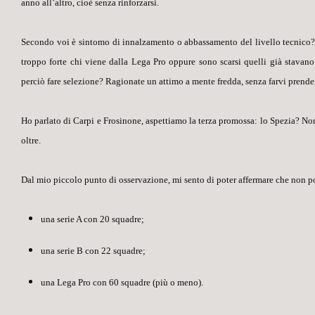
anno all’altro, cioè senza rinforzarsi.
Secondo voi è sintomo di innalzamento o abbassamento del livello tecnico? Se
troppo forte chi viene dalla Lega Pro oppure sono scarsi quelli già stavan
perciò fare selezione? Ragionate un attimo a mente fredda, senza farvi prender
Ho parlato di Carpi e Frosinone, aspettiamo la terza promossa: lo Spezia? No
oltre.
Dal mio piccolo punto di osservazione, mi sento di poter affermare che non p
una serie A con 20 squadre;
una serie B con 22 squadre;
una Lega Pro con 60 squadre (più o meno).