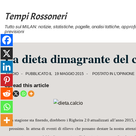
↓
Vai
Tempi Rossoneri
al
Tutto sul MILAN: notizie, statistiche, pagelle, analisi tattiche, appr
contenuto
previsioni
principale
La dieta dimagrante del c
EGIDIO
PUBBLICATO IL
19 MAGGIO 2015
POSTATO IN
L'OPINIONE
Spread this article
La stagione sta finendo
, direbbero i Righeira 2.0 attualizzati all’anno 2015,
prossimo. In attesa di eventi di rilievo che possano destare la nostra atte