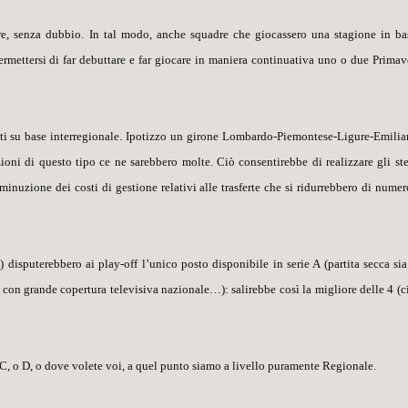
re, senza dubbio. In tal modo, anche squadre che giocassero una stagione in ba
rmettersi di far debuttare e far giocare in maniera continuativa
uno o due Primav
iti su base
interregionale
. Ipotizzo un girone Lombardo-Piemontese-Ligure-Emilia
ni di questo tipo ce ne sarebbero molte. Ciò consentirebbe di realizzare gli ste
minuzione dei costi di gestione relativi alle trasferte che si ridurrebbero di numer
4
) disputerebbero ai play-off l’unico posto disponibile in serie A (partita secca sia
con grande copertura televisiva nazionale…): salirebbe così la migliore delle 4 (
c
e C, o D, o dove volete voi, a quel punto siamo a livello puramente Regionale.