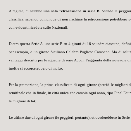
A regime, ci sarebbe
una sola retrocessione in serie B
. Scende la peggio
classifica, sapendo comunque di non rischiare la retrocessione potrebbero pe
con evidenti ricadute sulle Nazionali.
Dietro questa Serie A,
una serie B su 4 gironi di 16 squadre ciascuno
, defin
per esempio, o un girone Siciliano-Calabro-Pugliese-Campano. Ma di soluzio
vantaggi descritti per le squadre di serie A, con l’aggiunta della notevole di
inoltre si accorcerebbero di molto.
Per la promozione, la prima classificata di ogni girone (
perciò le migliori 
semifinale che in finale, in città unica che cambia ogni anno, tipo
Final Four
la migliore di 64
).
Le ultime due di ogni girone (le peggiori, pertanto) retrocederebbero in Seri