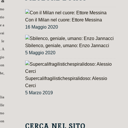
 di
rso
rio
Con il Milan nel cuore: Ettore Messina
e a
16 Maggio 2020
vai
 le
Sbilenco, geniale, umano: Enzo Jannacci
. A
5 Maggio 2020
gio
non
he,
Supercalifragilistichespiralidoso: Alessio
Cerci
5 Marzo 2019
lia
lle
rno
non
CERCA NEL SITO