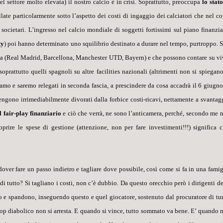
el settore molto elevata) il nostro calcio è in crisi. Soprattutto, preoccupa
lo stato
ollate particolarmente sotto l’aspetto dei costi di ingaggio dei calciatori che nel co
ocietari. L’ingresso nel calcio mondiale di soggetti fortissimi sul piano finanzia
ty
) poi hanno determinato uno squilibrio destinato a durare nel tempo, purtroppo. S
ta (Real Madrid, Barcellona, Manchester UTD, Bayern) e che possono contare su vi
oprattutto quelli spagnoli su altre
facilities
nazionali (altrimenti non si spiegano
mo e saremo relegati in seconda fascia, a prescindere da cosa accadrà il 6 giugno
 vengono irrimediabilmente divorati dalla forbice costi-ricavi, nettamente a svantag
il fair-play finanziario
e ciò che verrà, ne sono l’anticamera, perché, secondo me 
prire le spese di gestione (attenzione, non per fare investimenti!!!) significa c
er fare un passo indietro e tagliare dove possibile, così come si fa in una famig
i tutto? Si tagliano i costi, non c’è dubbio. Da questo orecchio però i dirigenti de
no e spandono, inseguendo questo e quel giocatore, sostenuto dal procuratore di tu
op diabolico
non si arresta. E quando si vince, tutto sommato va bene. E’ quando 