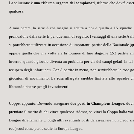
La soluzione è
una riforma
urgente
dei campionati
, riforma che dovrà esse
qualcosa.
A mio parere, la serie A che meglio si adatta a noi è quella
a 16 squadre
.
promozione dalla serie B per due anni di seguito. I vantaggi di una serie A si
si potrebbero utilizzare in occasione di importanti partite della Nazionale (
oppure quella che una volta era la
tournee
di fine stagione (2-3 partite a
inverno, quando giocare diventa un problema per via dei campi gelati. In tal 
recupero degli infortunati. Con 8 partite in meno, non servirebbero le rose gon
giocatori di movimento. La rosa allargata sarebbe limitata alle squadre c
liberando risorse per gli investimenti.
Coppe, appunto. Dovendo assegnare
due posti
in Champions League
, dov
premiato il merito
di chi vince qualcosa
. Adesso, se vinci la Coppa Italia v
League direttamente… Sugli altri eventuali posti da assegnare non credo sia 
ecc.) così come per le
sedie
in Europa League.