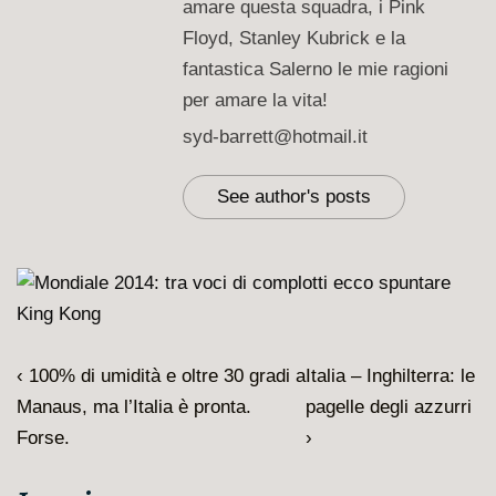
amare questa squadra, i Pink
Floyd, Stanley Kubrick e la
fantastica Salerno le mie ragioni
per amare la vita!
syd-barrett@hotmail.it
See author's posts
Navigazione
L'articolo
Il
‹ 100% di umidità e oltre 30 gradi a
Italia – Inghilterra: le
articoli
precedente
prossimo
Manaus, ma l’Italia è pronta.
pagelle degli azzurri
è
articolo
Forse.
›
è