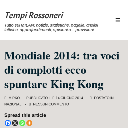
↓
Vai
Tempi Rossoneri
al
MEN
Tutto sul MILAN: notizie, statistiche, pagelle, analisi
contenuto
tattiche, approfondimenti, opinioni e… previsioni
principale
Mondiale 2014: tra voci
di complotti ecco
spuntare King Kong
MIRKO
PUBBLICATO IL
14 GIUGNO 2014
POSTATO IN
NAZIONALI
NESSUN COMMENTO
Spread this article