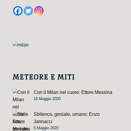
l
t
e
r
n
a
t
i
v
e
METEORE E MITI
:
Con il Milan nel cuore: Ettore Messina
16 Maggio 2020
Sbilenco, geniale, umano: Enzo
Jannacci
5 Maggio 2020