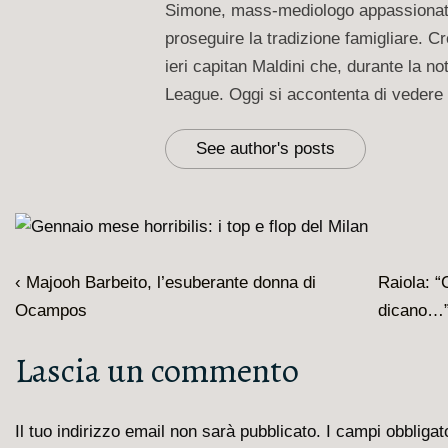
Simone, mass-mediologo appassionato d
proseguire la tradizione famigliare. 
ieri capitan Maldini che, durante la 
League. Oggi si accontenta di vedere
See author's posts
Navigazione
L'articolo
Il
‹ Majooh Barbeito, l’esuberante donna di
Raiola: 
articoli
precedente
prossimo
Ocampos
dicano…”
è
articolo
Lascia un commento
è
Il tuo indirizzo email non sarà pubblicato.
I campi obbliga