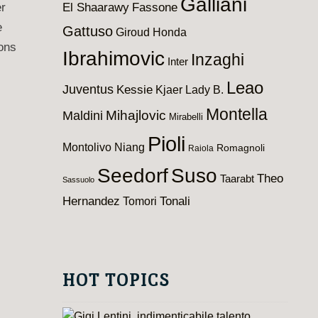
Galliani
El Shaarawy
Fassone
er
e
Gattuso
Giroud
Honda
ions
Ibrahimovic
Inzaghi
Inter
Leao
Juventus
Kessie
Kjaer
Lady B.
Montella
Maldini
Mihajlovic
Mirabelli
Pioli
Montolivo
Niang
Romagnoli
Raiola
Seedorf
Suso
Theo
Taarabt
Sassuolo
Hernandez
Tomori
Tonali
HOT TOPICS