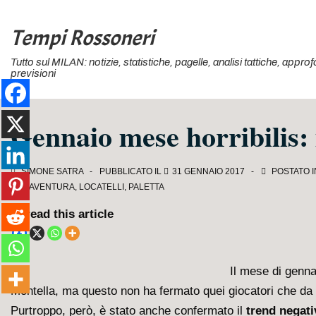
↓
Vai
Tempi Rossoneri
al
Tutto sul MILAN: notizie, statistiche, pagelle, analisi tattiche, appr
contenuto
previsioni
principale
Gennaio mese horribilis: 
SIMONE SATRA
PUBBLICATO IL
31 GENNAIO 2017
POSTATO 
BONAVENTURA
,
LOCATELLI
,
PALETTA
Spread this article
Il mese di genna
Montella, ma questo non ha fermato quei giocatori che da
Purtroppo, però, è stato anche confermato il
trend negati