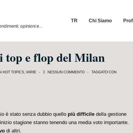
Menu
TR
Chi Siamo
Prof
principale
ofondimenti, opinioni e…
i top e flop del Milan
IN
HOT TOPICS
,
VARIE
NESSUN COMMENTO
TAGGATO CON
io è stato senza dubbio quello
più difficile
della gestione
 inizio stagione stanno tenendo una media voto importante.
vo
di altri.