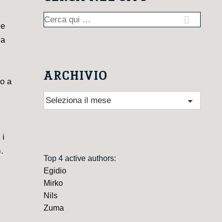
Cerca:
se
va
ARCHIVIO
to a
Archivio
 i
.
Top 4 active authors:
Egidio
Mirko
Nils
Zuma