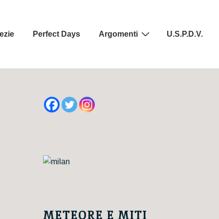
ezie
Perfect Days
Argomenti
U.S.P.D.V.
METEORE E MITI