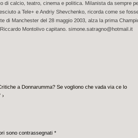
i calcio, teatro, cinema e politica. Milanista da sempre p
Cresciuto a Tele+ e Andriy Shevchenko, ricorda come se foss
notte di Manchester del 28 maggio 2003, alza la prima Champ
 Riccardo Montolivo capitano. simone.satragno@hotmail.it
“Critiche a Donnarumma? Se vogliono che vada via ce lo
 ›
tori sono contrassegnati
*