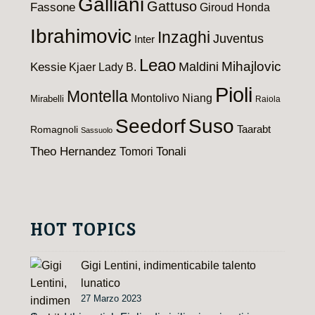
Galliani
Gattuso
Fassone
Giroud
Honda
Ibrahimovic
Inzaghi
Juventus
Inter
Leao
Maldini
Mihajlovic
Kessie
Kjaer
Lady B.
Pioli
Montella
Montolivo
Niang
Mirabelli
Raiola
Seedorf
Suso
Taarabt
Romagnoli
Sassuolo
Theo Hernandez
Tomori
Tonali
HOT TOPICS
Gigi Lentini, indimenticabile talento
lunatico
27 Marzo 2023