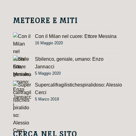
i
v
e
METEORE E MITI
:
Con il Milan nel cuore: Ettore Messina
16 Maggio 2020
Sbilenco, geniale, umano: Enzo
Jannacci
5 Maggio 2020
Supercalifragilistichespiralidoso: Alessio
Cerci
5 Marzo 2019
CERCA NEL SITO