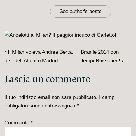
See author's posts
Navigazione
L'articolo
Il
‹ Il Milan voleva Andrea Berta,
Brasile 2014 con
articoli
precedente
prossimo
d.s. dell’Atletico Madrid
Tempi Rossoneri! ›
è
articolo
Lascia un commento
è
Il tuo indirizzo email non sarà pubblicato.
I campi
obbligatori sono contrassegnati
*
Commento
*