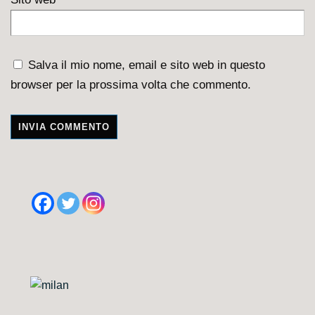
Salva il mio nome, email e sito web in questo
browser per la prossima volta che commento.
A
l
t
e
r
n
a
t