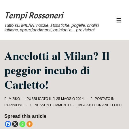
↓
Vai
Tempi Rossoneri
al
MEN
Tutto sul MILAN: notizie, statistiche, pagelle, analisi
contenuto
tattiche, approfondimenti, opinioni e… previsioni
principale
Ancelotti al Milan? Il
peggior incubo di
Carletto!
MIRKO
PUBBLICATO IL
25 MAGGIO 2014
POSTATO IN
L'OPINIONE
NESSUN COMMENTO
TAGGATO CON
ANCELOTTI
Spread this article