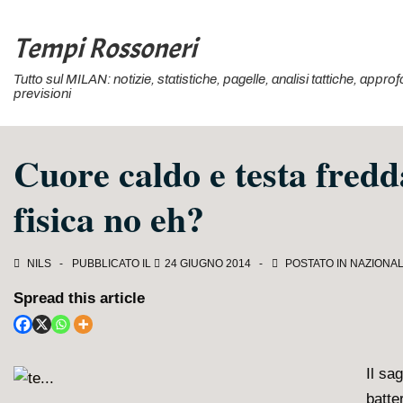
↓
Vai
Tempi Rossoneri
al
Tutto sul MILAN: notizie, statistiche, pagelle, analisi tattiche, appr
contenuto
previsioni
principale
Cuore caldo e testa fred
fisica no eh?
NILS
PUBBLICATO IL
24 GIUGNO 2014
POSTATO IN
NAZIONAL
Spread this article
Il sa
batte