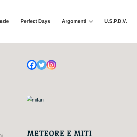
ezie
Perfect Days
Argomenti
U.S.P.D.V.
METEORE E MITI
hi