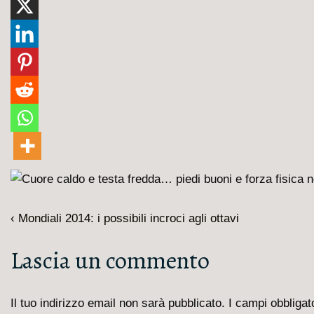
Navigazione
L'articolo
‹ Mondiali 2014: i possibili incroci agli ottavi
articoli
precedente
Lascia un commento
è
Il tuo indirizzo email non sarà pubblicato.
I campi obbliga