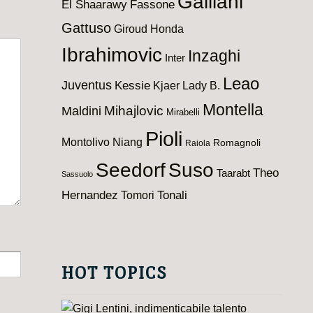
Galliani
El Shaarawy
Fassone
Gattuso
Giroud
Honda
Ibrahimovic
Inzaghi
Inter
Leao
Juventus
Kessie
Kjaer
Lady B.
Montella
Maldini
Mihajlovic
Mirabelli
Pioli
Montolivo
Niang
Romagnoli
Raiola
Seedorf
Suso
Theo
Taarabt
Sassuolo
Hernandez
Tomori
Tonali
HOT TOPICS