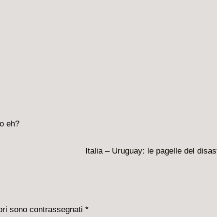
Il
Italia – Uruguay: le pagelle del disas
prossimo
articolo
è
tori sono contrassegnati
*