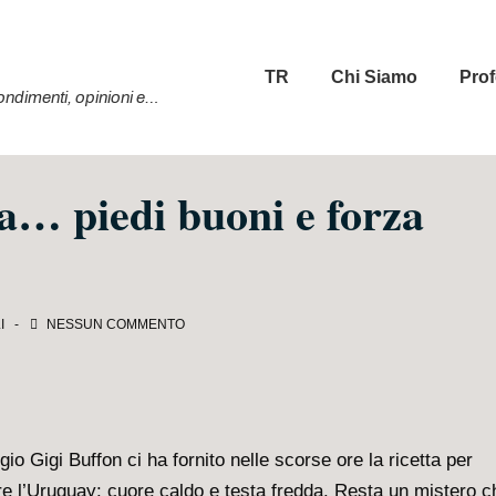
Menu
TR
Chi Siamo
Prof
principale
ofondimenti, opinioni e…
da… piedi buoni e forza
I
NESSUN COMMENTO
ggio Gigi Buffon ci ha fornito nelle scorse ore la ricetta per
re l’Uruguay: cuore caldo e testa fredda. Resta un mistero c