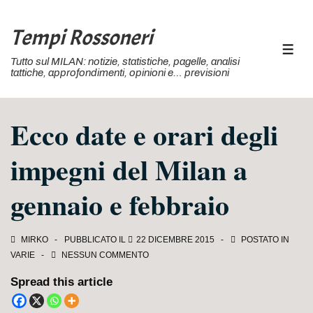
↓
Vai
Tempi Rossoneri
al
MEN
Tutto sul MILAN: notizie, statistiche, pagelle, analisi
contenuto
tattiche, approfondimenti, opinioni e… previsioni
principale
Ecco date e orari degli
impegni del Milan a
gennaio e febbraio
MIRKO
PUBBLICATO IL
22 DICEMBRE 2015
POSTATO IN
VARIE
NESSUN COMMENTO
Spread this article