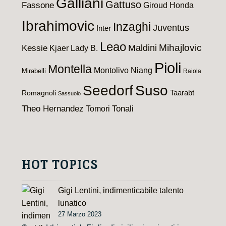
Galliani
Gattuso
Fassone
Giroud
Honda
Ibrahimovic
Inzaghi
Juventus
Inter
Leao
Maldini
Mihajlovic
Kessie
Kjaer
Lady B.
Pioli
Montella
Montolivo
Niang
Mirabelli
Raiola
Seedorf
Suso
Taarabt
Romagnoli
Sassuolo
Theo Hernandez
Tomori
Tonali
HOT TOPICS
Gigi Lentini, indimenticabile talento
lunatico
27 Marzo 2023