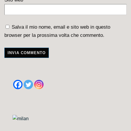
Salva il mio nome, email e sito web in questo
browser per la prossima volta che commento.
A
l
t
e
r
n
a
t