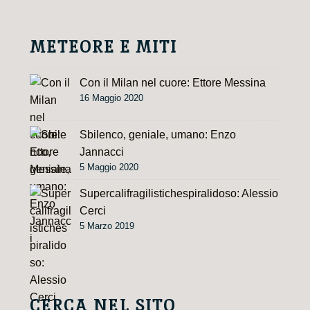
i
v
e
METEORE E MITI
:
Con il Milan nel cuore: Ettore Messina
16 Maggio 2020
Sbilenco, geniale, umano: Enzo
Jannacci
5 Maggio 2020
Supercalifragilistichespiralidoso: Alessio
Cerci
5 Marzo 2019
CERCA NEL SITO