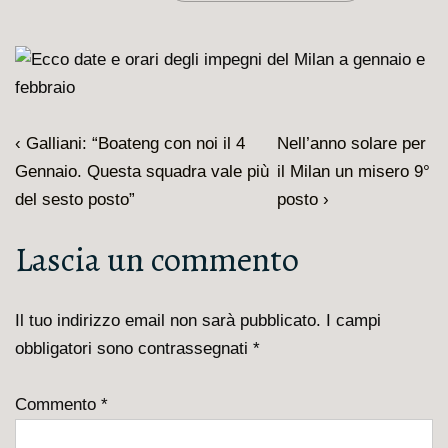
Navigazione
L'articolo
Il
‹ Galliani: “Boateng con noi il 4
Nell’anno solare per
articoli
precedente
prossimo
Gennaio. Questa squadra vale più
il Milan un misero 9°
è
articolo
del sesto posto”
posto ›
è
Lascia un commento
Il tuo indirizzo email non sarà pubblicato.
I campi
obbligatori sono contrassegnati
*
Commento
*