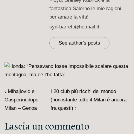
Floyd, Stanley Kubrick e la
fantastica Salerno le mie ragioni
per amare la vita!
syd-barrett@hotmail.it
See author's posts
Navigazione
L'articolo
Il
‹ Mihajlovic e
I 20 club più ricchi del mondo
articoli
precedente
prossimo
Gasperini dopo
(nonostante tutto il Milan è ancora
è
articolo
Milan – Genoa
fra questi) ›
è
Lascia un commento