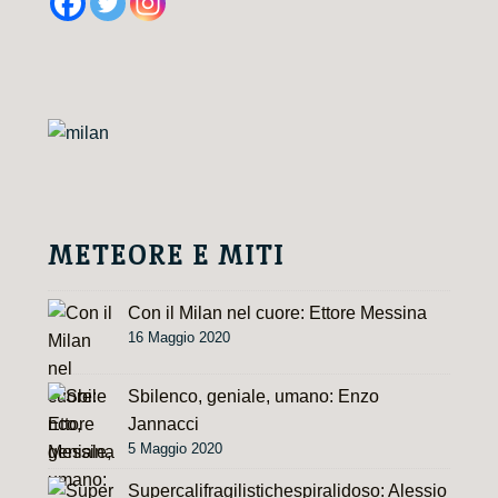
e
r
n
a
t
i
v
e
METEORE E MITI
:
Con il Milan nel cuore: Ettore Messina
16 Maggio 2020
Sbilenco, geniale, umano: Enzo
Jannacci
5 Maggio 2020
Supercalifragilistichespiralidoso: Alessio