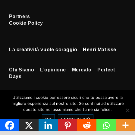
Partners
Cookie Policy
La creatività vuole coraggio. Henri Matisse
Menu
Chi Siamo
L’opinione
Mercato
Perfect
Days
Footer
Utilizziamo i cookie per essere sicuri che tu possa avere la
migliore esperienza sul nostro sito. Se continui ad utilizzare
Copyright © 2026
Tempi Rossoneri
|
questo sito noi assumiamo che tu ne sia felice.
Sviluppato da
Tema responsive
OK
LEGGI DI PIÙ