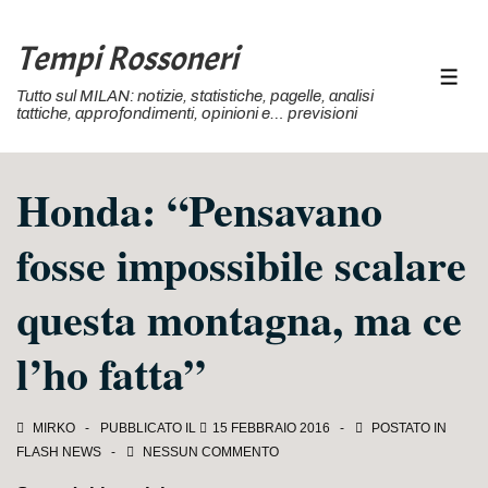
↓
Vai
Tempi Rossoneri
al
MEN
Tutto sul MILAN: notizie, statistiche, pagelle, analisi
contenuto
tattiche, approfondimenti, opinioni e… previsioni
principale
Honda: “Pensavano
fosse impossibile scalare
questa montagna, ma ce
l’ho fatta”
MIRKO
PUBBLICATO IL
15 FEBBRAIO 2016
POSTATO IN
FLASH NEWS
NESSUN COMMENTO