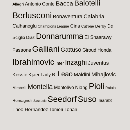
Balotelli
Bacca
Antonio Conte
Allegri
Berlusconi
Calabria
Bonaventura
Calhanoglu
Cina
De
Derby
Champions League
Cutrone
Donnarumma
El Shaarawy
Sciglio
Diaz
Galliani
Gattuso
Fassone
Giroud
Honda
Ibrahimovic
Inzaghi
Juventus
Inter
Leao
Maldini
Mihajlovic
Kessie
Kjaer
Lady B.
Pioli
Montella
Montolivo
Niang
Mirabelli
Raiola
Seedorf
Suso
Taarabt
Romagnoli
Sassuolo
Theo Hernandez
Tomori
Tonali