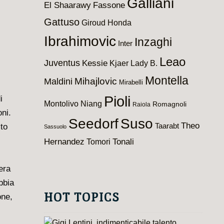
Galliani
El Shaarawy
Fassone
Gattuso
Giroud
Honda
Ibrahimovic
Inzaghi
Inter
Leao
Juventus
Kessie
Kjaer
Lady B.
Montella
Maldini
Mihajlovic
Mirabelli
Pioli
i
Montolivo
Niang
Romagnoli
Raiola
ni.
Seedorf
Suso
Theo
Taarabt
ito
Sassuolo
Hernandez
Tomori
Tonali
era
bbia
HOT TOPICS
one,