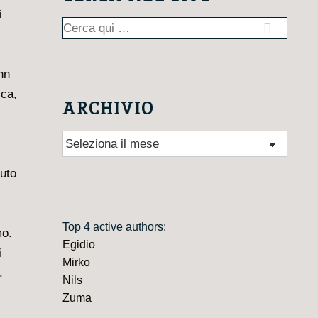
i
Cerca:
nn
ica,
ARCHIVIO
Archivio
l
nuto
Top 4 active authors:
mo.
Egidio
i
Mirko
.
Nils
Zuma