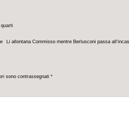
Il
le
Li allontana Commisso mentre Berlusconi passa all’incas
prossimo
articolo
è
tori sono contrassegnati
*