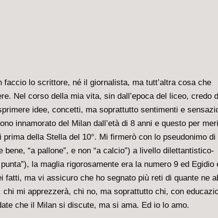
faccio lo scrittore, né il giornalista, ma tutt’altra cosa che
e. Nel corso della mia vita, sin dall’epoca del liceo, credo d
primere idee, concetti, ma soprattutto sentimenti e sensazio
. Sono innamorato del Milan dall’età di 8 anni e questo per mer
 prima della Stella del 10°. Mi firmerò con lo pseudonimo di
 bene, “a pallone”, e non “a calcio”) a livello dilettantistico-
punta”), la maglia rigorosamente era la numero 9 ed Egidio 
i fatti, ma vi assicuro che ho segnato più reti di quante ne a
à, chi mi apprezzerà, chi no, ma soprattutto chi, con educazi
date che il Milan si discute, ma si ama. Ed io lo amo.