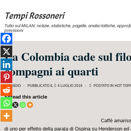
↓
Vai
Tempi Rossoneri
al
Tutto sul MILAN: notizie, statistiche, pagelle, analisi tattiche, appr
contenuto
previsioni
principale
La Colombia cade sul filo
compagni ai quarti
EGIDIO
PUBBLICATO IL
4 LUGLIO 2018
POSTATO IN
HOT TOP
Spread this article
Caffè amaris
di uno per effetto della parata di Ospina su Henderson ed