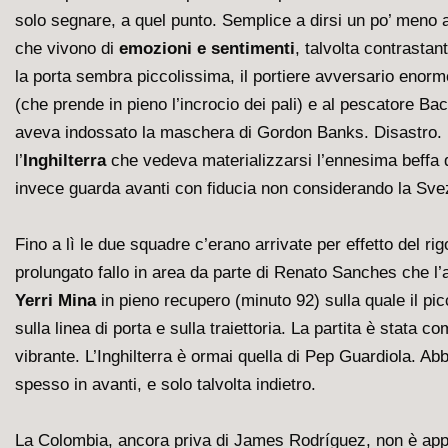
solo segnare, a quel punto. Semplice a dirsi un po’ meno a 
che vivono di
emozioni e sentimenti
, talvolta contrastan
la porta sembra piccolissima, il portiere avversario enor
(che prende in pieno l’incrocio dei pali) e al pescatore Ba
aveva indossato la maschera di Gordon Banks. Disastro. Dal
l’
Inghilterra
che vedeva materializzarsi l’ennesima beffa d
invece guarda avanti con fiducia non considerando la Svez
Fino a lì le due squadre c’erano arrivate per effetto del ri
prolungato fallo in area da parte di Renato Sanches che l’
Yerri Mina
in pieno recupero (minuto 92) sulla quale il pic
sulla linea di porta e sulla traiettoria. La partita è stata 
vibrante. L’Inghilterra è ormai quella di Pep Guardiola. Abb
spesso in avanti, e solo talvolta indietro.
La Colombia, ancora priva di James Rodríguez, non è appa