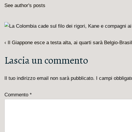
See author's posts
Navigazione
L'articolo
‹ Il Giappone esce a testa alta, ai quarti sarà Belgio-Brasi
articoli
precedente
Lascia un commento
è
Il tuo indirizzo email non sarà pubblicato.
I campi obbliga
Commento
*