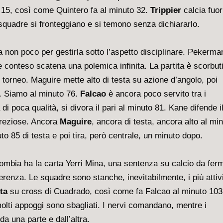
to 15, così come Quintero fa al minuto 32.
Trippier
calcia fuor
squadre si fronteggiano e si temono senza dichiararlo.
ica non poco per gestirla sotto l’aspetto disciplinare. Pekerma
conteso scatena una polemica infinita. La partita è scorbut
l torneo. Maguire mette alto di testa su azione d’angolo, poi
a. Siamo al minuto 76.
Falcao
è ancora poco servito tra i
 poca qualità, si divora il pari al minuto 81. Kane difende i
 preziose. Ancora
Maguire
, ancora di testa, ancora alto al mi
to 85 di testa e poi tira, però centrale, un minuto dopo.
ombia ha la carta Yerri Mina, una sentenza su calcio da fer
renza. Le squadre sono stanche, inevitabilmente, i più attiv
ta
su cross di Cuadrado, così come fa Falcao al minuto 103
molti appoggi sono sbagliati. I nervi comandano, mentre i
a una parte e dall’altra.