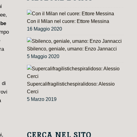
i
dee,
Con il Milan nel cuore: Ettore Messina
ibe
16 Maggio 2020
empo
e
Sbilenco, geniale, umano: Enzo Jannacci
ra
5 Maggio 2020
 di
Supercalifragilistichespiralidoso: Alessio
Cerci
rovi
5 Marzo 2019
a
CERCA NEL SITO
i,