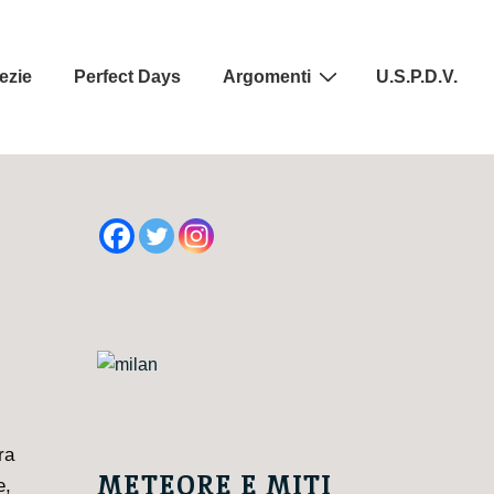
ezie
Perfect Days
Argomenti
U.S.P.D.V.
ra
METEORE E MITI
e,