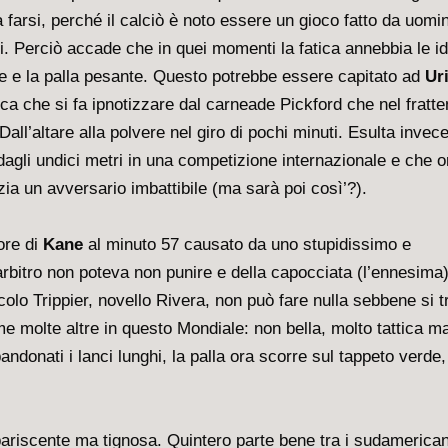
farsi, perché il calciò è noto essere un gioco fatto da uomin
ti. Perciò accade che in quei momenti la fatica annebbia le i
me e la palla pesante. Questo potrebbe essere capitato ad
Ur
cca che si fa ipnotizzare dal carneade Pickford che nel fratt
l’altare alla polvere nel giro di pochi minuti. Esulta invec
agli undici metri in una competizione internazionale e che o
ia un avversario imbattibile (ma sarà poi così’?).
gore di
Kane
al minuto 57 causato da uno stupidissimo e
arbitro non poteva non punire e della capocciata (l’ennesima)
colo Trippier, novello Rivera, non può fare nulla sebbene si t
come molte altre in questo Mondiale: non bella, molto tattica m
andonati i lanci lunghi, la palla ora scorre sul tappeto verde,
riscente ma tignosa. Quintero parte bene tra i sudamerican