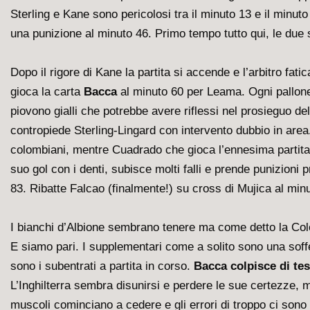
Sterling e Kane sono pericolosi tra il minuto 13 e il minu
una punizione al minuto 46. Primo tempo tutto qui, le due 
Dopo il rigore di Kane la partita si accende e l’arbitro fat
gioca la carta
Bacca
al minuto 60 per Leama. Ogni pallone 
piovono gialli che potrebbe avere riflessi nel prosieguo de
contropiede Sterling-Lingard con intervento dubbio in are
colombiani, mentre Cuadrado che gioca l’ennesima partita di
suo gol con i denti, subisce molti falli e prende punizioni
83. Ribatte Falcao (finalmente!) su cross di Mujica al minu
I bianchi d’Albione sembrano tenere ma come detto la Col
E siamo pari. I supplementari come a solito sono una soffe
sono i subentrati a partita in corso.
Bacca colpisce di tes
L’Inghilterra sembra disunirsi e perdere le sue certezze, 
muscoli cominciano a cedere e gli errori di troppo ci sono d