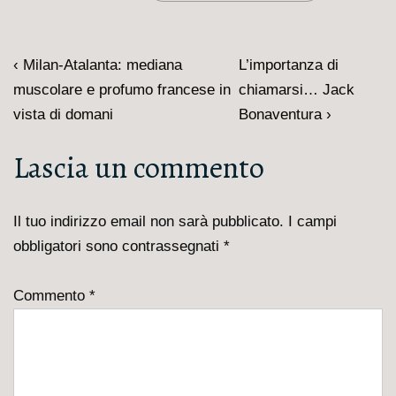
Navigazione
L'articolo
Il
‹ Milan-Atalanta: mediana
L’importanza di
articoli
precedente
prossimo
muscolare e profumo francese in
chiamarsi… Jack
è
articolo
vista di domani
Bonaventura ›
è
Lascia un commento
Il tuo indirizzo email non sarà pubblicato.
I campi
obbligatori sono contrassegnati
*
Commento
*