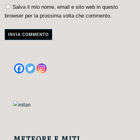
Salva il mio nome, email e sito web in questo
browser per la prossima volta che commento.
A
l
t
e
r
n
a
t
i
v
e
METEORE E MITI