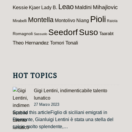
Leao
Maldini
Mihajlovic
Kessie
Kjaer
Lady B.
Pioli
Montella
Montolivo
Niang
Mirabelli
Raiola
Seedorf
Suso
Taarabt
Romagnoli
Sassuolo
Theo Hernandez
Tomori
Tonali
HOT TOPICS
Gigi Lentini, indimenticabile talento
lunatico
27 Marzo 2023
Spread this articleFiglio di siciliani emigrati in
Piemonte, Gianluigi Lentini è stata una stella del
calcio molto splendente,…