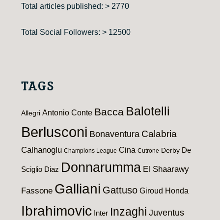
Total articles published: > 2770
Total Social Followers: > 12500
TAGS
Balotelli
Bacca
Antonio Conte
Allegri
Berlusconi
Calabria
Bonaventura
Calhanoglu
Cina
De
Derby
Champions League
Cutrone
Donnarumma
El Shaarawy
Sciglio
Diaz
Galliani
Gattuso
Fassone
Giroud
Honda
Ibrahimovic
Inzaghi
Juventus
Inter