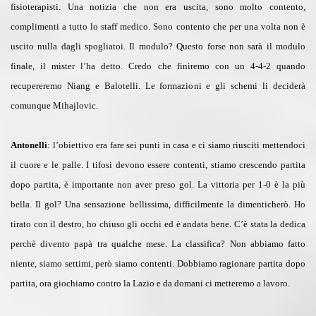
fisioterapisti. Una notizia che non era uscita, sono molto contento,
complimenti a tutto lo staff medico. Sono contento che per una volta non è
uscito nulla dagli spogliatoi. Il modulo? Questo forse non sarà il modulo
finale, il mister l’ha detto. Credo che finiremo con un 4-4-2 quando
recupereremo Niang e Balotelli. Le formazioni e gli schemi li deciderà
comunque Mihajlovic.
Antonelli
: l’obiettivo era fare sei punti in casa e ci siamo riusciti mettendoci
il cuore e le palle. I tifosi devono essere contenti, stiamo crescendo partita
dopo partita, è importante non aver preso gol. La vittoria per 1-0 è la più
bella. Il gol? Una sensazione bellissima, difficilmente la dimenticherò. Ho
tirato con il destro, ho chiuso gli occhi ed è andata bene. C’è stata la dedica
perchè divento papà tra qualche mese. La classifica? Non abbiamo fatto
niente, siamo settimi, però siamo contenti. Dobbiamo ragionare partita dopo
partita, ora giochiamo contro la Lazio e da domani ci metteremo a lavoro.