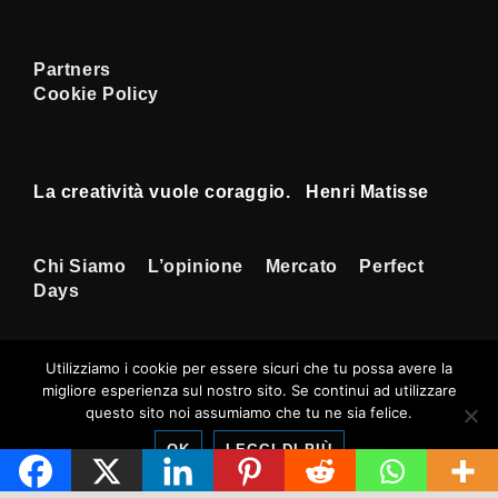
Partners
Cookie Policy
La creatività vuole coraggio. Henri Matisse
Menu
Chi Siamo
L’opinione
Mercato
Perfect
Days
Footer
Utilizziamo i cookie per essere sicuri che tu possa avere la
migliore esperienza sul nostro sito. Se continui ad utilizzare
Copyright © 2026
Tempi Rossoneri
|
questo sito noi assumiamo che tu ne sia felice.
Sviluppato da
Tema responsive
OK
LEGGI DI PIÙ