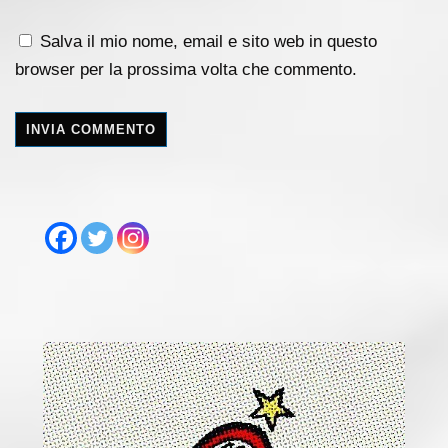
Salva il mio nome, email e sito web in questo
browser per la prossima volta che commento.
A
l
t
e
r
n
a
t
i
v