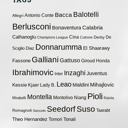
Balotelli
Bacca
Antonio Conte
Allegri
Berlusconi
Calabria
Bonaventura
Calhanoglu
Cina
De
Derby
Champions League
Cutrone
Donnarumma
El Shaarawy
Sciglio
Diaz
Galliani
Gattuso
Fassone
Giroud
Honda
Ibrahimovic
Inzaghi
Juventus
Inter
Leao
Maldini
Mihajlovic
Kessie
Kjaer
Lady B.
Pioli
Montella
Montolivo
Niang
Mirabelli
Raiola
Seedorf
Suso
Taarabt
Romagnoli
Sassuolo
Theo Hernandez
Tomori
Tonali