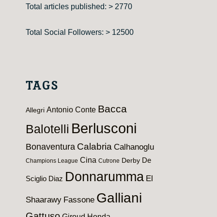
Total articles published: > 2770
Total Social Followers: > 12500
TAGS
Bacca
Antonio Conte
Allegri
Berlusconi
Balotelli
Calabria
Bonaventura
Calhanoglu
Cina
De
Derby
Champions League
Cutrone
Donnarumma
El
Sciglio
Diaz
Galliani
Shaarawy
Fassone
Gattuso
Giroud
Honda