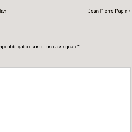
Il
lan
Jean Pierre Papin ›
prossimo
articolo
è
mpi obbligatori sono contrassegnati
*