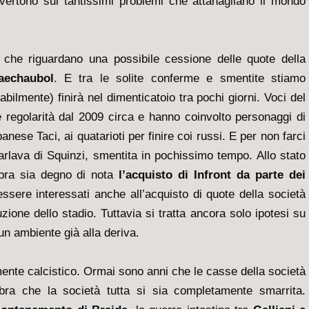
 vertono sui tantissimi problemi che attanagliano il mondo
 che riguardano una possibile cessione delle quote della
aechaubol
. E tra le solite conferme e smentite stiamo
ilmente) finirà nel dimenticatoio tra pochi giorni. Voci del
regolarità dal 2009 circa e hanno coinvolto personaggi di
banese Taci, ai quatarioti per finire coi russi. E per non farci
lava di Squinzi, smentita in pochissimo tempo. Allo stato
mbra sia degno di nota
l’acquisto di Infront da parte dei
ssere interessati anche all’acquisto di quote della società
zione dello stadio. Tuttavia si tratta ancora solo ipotesi su
un ambiente già alla deriva.
ente calcistico. Ormai sono anni che le casse della società
ra che la società tutta si sia completamente smarrita.