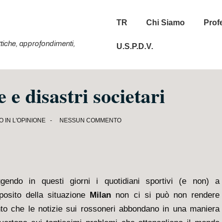
Menu
TR
Chi Siamo
Prof
principale
tattiche, approfondimenti,
U.S.P.D.V.
 e disastri societari
O IN
L'OPINIONE
NESSUN COMMENTO
gendo in questi giorni i quotidiani sportivi (e non) a
posito della situazione
Milan
non ci si può non rendere
to che le notizie sui rossoneri abbondano in una maniera