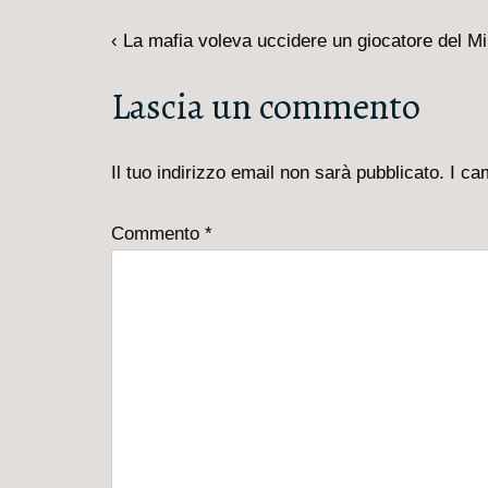
Navigazione
L'articolo
‹ La mafia voleva uccidere un giocatore del Mi
articoli
precedente
Lascia un commento
è
Il tuo indirizzo email non sarà pubblicato.
I ca
Commento
*