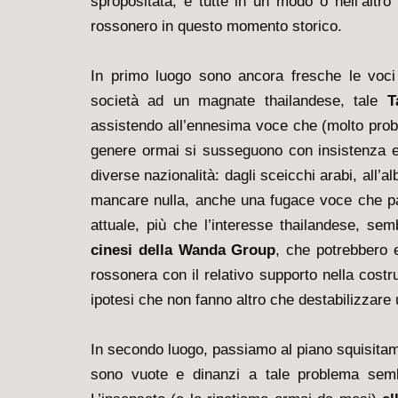
spropositata, e tutte in un modo o nell’altro
rossonero
in questo momento storico.
In primo luogo sono ancora fresche le voci
società ad un magnate thailandese, tale
T
assistendo all’ennesima voce che (molto probab
genere ormai si susseguono con insistenza e 
diverse nazionalità: dagli sceicchi arabi, all’al
mancare nulla, anche una fugace voce che par
attuale, più che l’interesse thailandese, se
cinesi della Wanda Group
, che potrebbero e
rossonera con il relativo supporto nella costru
ipotesi che non fanno altro che destabilizzare 
In secondo luogo, passiamo al piano squisitam
sono vuote e dinanzi a tale problema semb