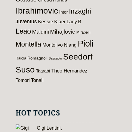
Ibrahimovic
Inzaghi
Inter
Juventus
Kessie
Kjaer
Lady B.
Leao
Maldini
Mihajlovic
Mirabelli
Pioli
Montella
Montolivo
Niang
Seedorf
Romagnoli
Raiola
Sassuolo
Suso
Theo Hernandez
Taarabt
Tomori
Tonali
HOT TOPICS
Gigi Lentini,