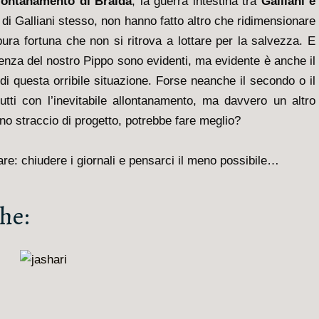
lontanamento di Braida
, la guerra intestina tra
Galliani e
o di Galliani stesso, non hanno fatto altro che ridimensionare
ra fortuna che non si ritrova a lottare per la salvezza. E
rienza del nostro Pippo sono evidenti, ma evidente è anche il
 di questa orribile situazione. Forse neanche il secondo o il
utti con l’inevitabile allontanamento, ma davvero un altro
no straccio di progetto, potrebbe fare meglio?
fare: chiudere i giornali e pensarci il meno possibile…
he: