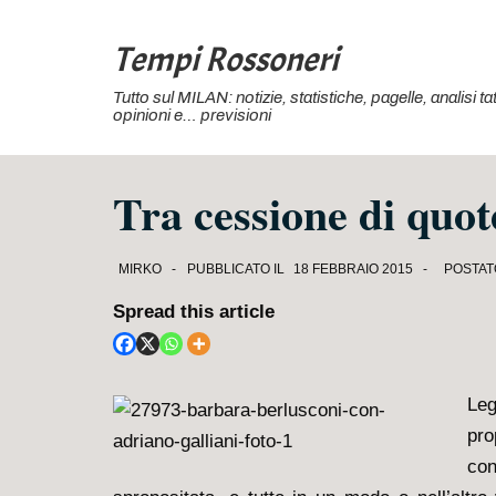
↓
Vai
Tempi Rossoneri
al
Tutto sul MILAN: notizie, statistiche, pagelle, analisi 
contenuto
opinioni e… previsioni
principale
Tra cessione di quote
MIRKO
PUBBLICATO IL
18 FEBBRAIO 2015
POSTAT
Spread this article
Leg
pro
con