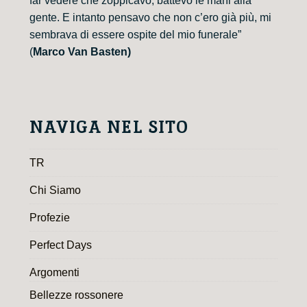
far vedere che zoppicavo, battevo le mani alla
gente. E intanto pensavo che non c’ero già più, mi
sembrava di essere ospite del mio funerale”
(
Marco Van Basten)
NAVIGA NEL SITO
TR
Chi Siamo
Profezie
Perfect Days
Argomenti
Bellezze rossonere