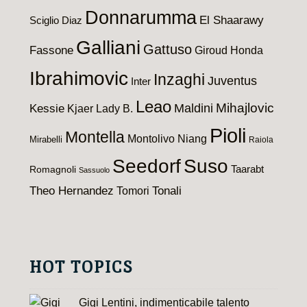
Donnarumma
El Shaarawy
Sciglio
Diaz
Galliani
Gattuso
Fassone
Giroud
Honda
Ibrahimovic
Inzaghi
Juventus
Inter
Leao
Maldini
Mihajlovic
Kessie
Kjaer
Lady B.
Pioli
Montella
Montolivo
Niang
Mirabelli
Raiola
Seedorf
Suso
Taarabt
Romagnoli
Sassuolo
Theo Hernandez
Tomori
Tonali
HOT TOPICS
Gigi Lentini, indimenticabile talento