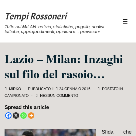
↓
Vai
Tempi Rossoneri
al
MEN
Tutto sul MILAN: notizie, statistiche, pagelle, analisi
contenuto
tattiche, approfondimenti, opinioni e… previsioni
principale
Lazio – Milan: Inzaghi
sul filo del rasoio…
MIRKO
PUBBLICATO IL
24 GENNAIO 2015
POSTATO IN
CAMPIONATO
NESSUN COMMENTO
Spread this article
S
fida che