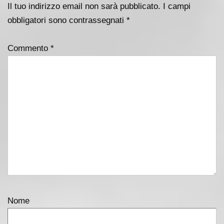
Il tuo indirizzo email non sarà pubblicato.
I campi
obbligatori sono contrassegnati
*
Commento
*
Nome