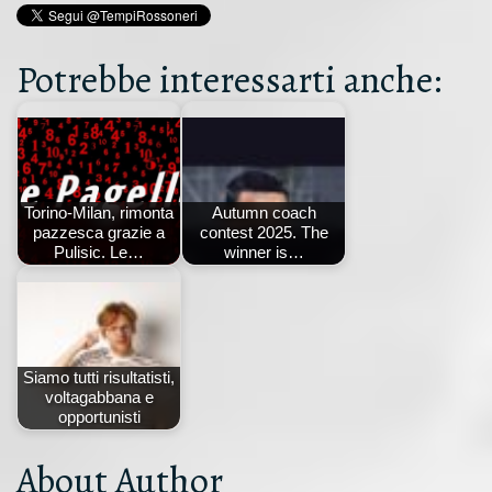
Potrebbe interessarti anche:
Torino-Milan, rimonta
Autumn coach
pazzesca grazie a
contest 2025. The
Pulisic. Le…
winner is…
Siamo tutti risultatisti,
voltagabbana e
opportunisti
About Author