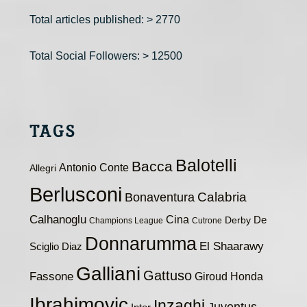
Total articles published: > 2770
Total Social Followers: > 12500
TAGS
Balotelli
Bacca
Antonio Conte
Allegri
Berlusconi
Calabria
Bonaventura
Calhanoglu
Cina
De
Derby
Champions League
Cutrone
Donnarumma
El Shaarawy
Sciglio
Diaz
Galliani
Gattuso
Fassone
Giroud
Honda
Ibrahimovic
Inzaghi