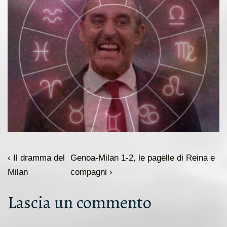
Navigazione
L'articolo
Il
‹ Il dramma del
Genoa-Milan 1-2, le pagelle di Reina e
articoli
precedente
prossimo
Milan
compagni ›
è
articolo
Lascia un commento
è