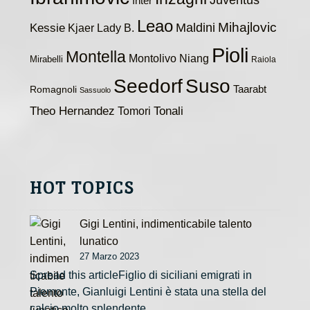
Juventus
Inter
Leao
Maldini
Mihajlovic
Kessie
Kjaer
Lady B.
Pioli
Montella
Montolivo
Niang
Mirabelli
Raiola
Seedorf
Suso
Taarabt
Romagnoli
Sassuolo
Theo Hernandez
Tomori
Tonali
HOT TOPICS
Gigi Lentini, indimenticabile talento
lunatico
27 Marzo 2023
Spread this articleFiglio di siciliani emigrati in
Piemonte, Gianluigi Lentini è stata una stella del
calcio molto splendente,…