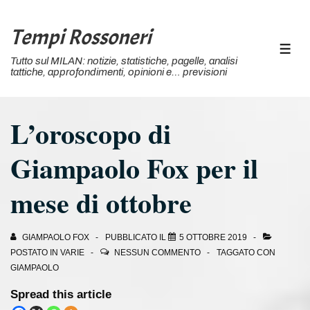
↓
Vai
Tempi Rossoneri
al
MEN
Tutto sul MILAN: notizie, statistiche, pagelle, analisi
contenuto
tattiche, approfondimenti, opinioni e… previsioni
principale
L’oroscopo di
Giampaolo Fox per il
mese di ottobre
GIAMPAOLO FOX
PUBBLICATO IL
5 OTTOBRE 2019
POSTATO IN
VARIE
NESSUN COMMENTO
TAGGATO CON
GIAMPAOLO
Spread this article