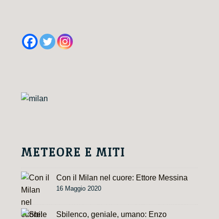
A
l
t
e
r
n
a
t
i
v
e
METEORE E MITI
:
Con il Milan nel cuore: Ettore Messina
16 Maggio 2020
Sbilenco, geniale, umano: Enzo