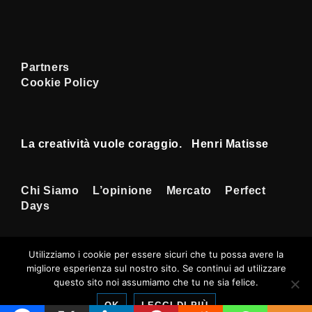
Partners
Cookie Policy
La creatività vuole coraggio. Henri Matisse
Menu
Chi Siamo
L’opinione
Mercato
Perfect
Days
Footer
Utilizziamo i cookie per essere sicuri che tu possa avere la
migliore esperienza sul nostro sito. Se continui ad utilizzare
Copyright © 2026
Tempi Rossoneri
|
questo sito noi assumiamo che tu ne sia felice.
Sviluppato da
Tema responsive
OK
LEGGI DI PIÙ