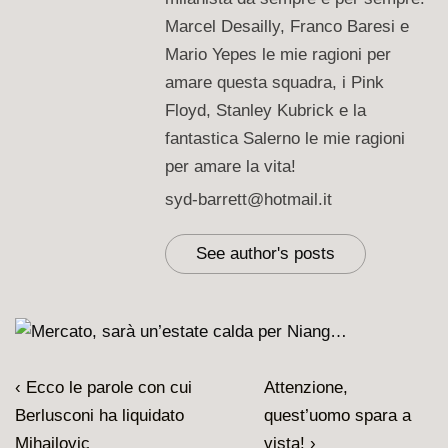
Marcel Desailly, Franco Baresi e
Mario Yepes le mie ragioni per
amare questa squadra, i Pink
Floyd, Stanley Kubrick e la
fantastica Salerno le mie ragioni
per amare la vita!
syd-barrett@hotmail.it
See author's posts
Navigazione
L'articolo
Il
‹ Ecco le parole con cui
Attenzione,
articoli
precedente
prossimo
Berlusconi ha liquidato
quest’uomo spara a
è
articolo
Mihajlovic
vista! ›