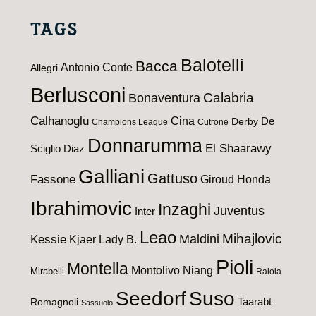
TAGS
Balotelli
Bacca
Antonio Conte
Allegri
Berlusconi
Calabria
Bonaventura
Calhanoglu
Cina
De
Derby
Champions League
Cutrone
Donnarumma
El Shaarawy
Sciglio
Diaz
Galliani
Gattuso
Fassone
Giroud
Honda
Ibrahimovic
Inzaghi
Juventus
Inter
Leao
Maldini
Mihajlovic
Kessie
Kjaer
Lady B.
Pioli
Montella
Montolivo
Niang
Mirabelli
Raiola
Seedorf
Suso
Taarabt
Romagnoli
Sassuolo