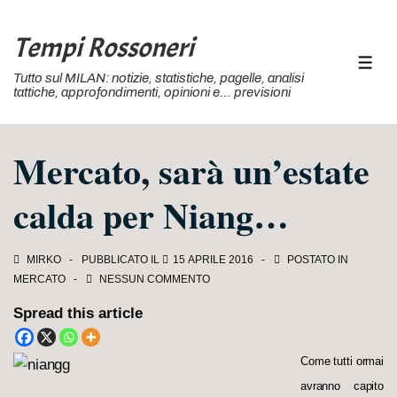
↓
Vai
Tempi Rossoneri
al
MEN
Tutto sul MILAN: notizie, statistiche, pagelle, analisi
contenuto
tattiche, approfondimenti, opinioni e… previsioni
principale
Mercato, sarà un’estate
calda per Niang…
MIRKO
PUBBLICATO IL
15 APRILE 2016
POSTATO IN
MERCATO
NESSUN COMMENTO
Spread this article
Come tutti ormai
avranno capito