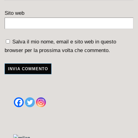
Sito web
Salva il mio nome, email e sito web in questo
browser per la prossima volta che commento.
A
l
t
e
r
n
a