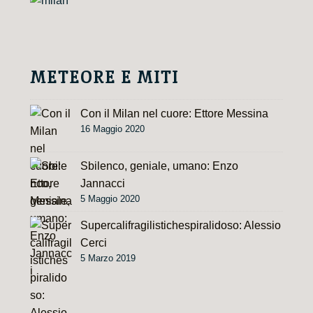
t
i
v
e
METEORE E MITI
:
Con il Milan nel cuore: Ettore Messina
16 Maggio 2020
Sbilenco, geniale, umano: Enzo
Jannacci
5 Maggio 2020
Supercalifragilistichespiralidoso: Alessio
Cerci
5 Marzo 2019