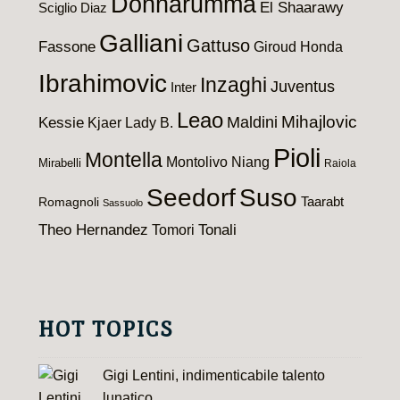
Donnarumma
El Shaarawy
Sciglio
Diaz
Galliani
Gattuso
Fassone
Giroud
Honda
Ibrahimovic
Inzaghi
Juventus
Inter
Leao
Maldini
Mihajlovic
Kessie
Kjaer
Lady B.
Pioli
Montella
Montolivo
Niang
Mirabelli
Raiola
Seedorf
Suso
Taarabt
Romagnoli
Sassuolo
Theo Hernandez
Tomori
Tonali
HOT TOPICS
Gigi Lentini, indimenticabile talento
lunatico