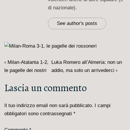
di nazionale).
See author's posts
Navigazione
L'articolo
Il
‹ Milan-Atalanta 1-2,
Luka Romero all’Almeria: non un
articoli
precedente
prossimo
le pagelle dei nostri
addio, ma solo un arrivederci ›
è
articolo
Lascia un commento
è
Il tuo indirizzo email non sarà pubblicato.
I campi
obbligatori sono contrassegnati
*
Commento
*