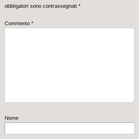
obbligatori sono contrassegnati
*
Commento
*
Nome