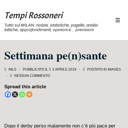
↓
Vai
Tempi Rossoneri
al
MEN
Tutto sul MILAN: notizie, statistiche, pagelle, analisi
contenuto
tattiche, approfondimenti, opinioni e… previsioni
principale
Settimana pe(n)sante
NILS
PUBBLICATO IL
3 APRILE 2019
POSTATO IN
IMAGES
NESSUN COMMENTO
Spread this article
Dopo il derby perso malamente non c’è più pace per