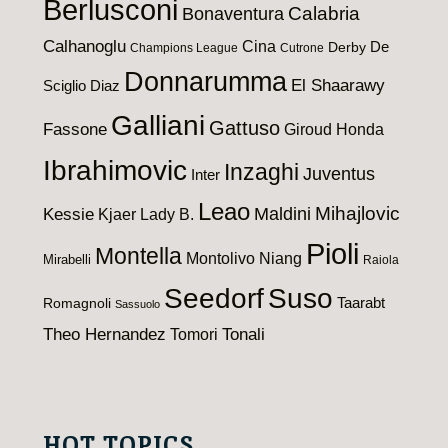
Berlusconi
Calabria
Bonaventura
Calhanoglu
Cina
De
Derby
Champions League
Cutrone
Donnarumma
El Shaarawy
Sciglio
Diaz
Galliani
Gattuso
Fassone
Giroud
Honda
Ibrahimovic
Inzaghi
Juventus
Inter
Leao
Maldini
Mihajlovic
Kessie
Kjaer
Lady B.
Pioli
Montella
Montolivo
Niang
Mirabelli
Raiola
Seedorf
Suso
Taarabt
Romagnoli
Sassuolo
Theo Hernandez
Tomori
Tonali
HOT TOPICS