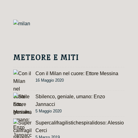
r
n
a
t
i
v
e
METEORE E MITI
:
Con il Milan nel cuore: Ettore Messina
16 Maggio 2020
Sbilenco, geniale, umano: Enzo
Jannacci
5 Maggio 2020
Supercalifragilistichespiralidoso: Alessio
Cerci
5 Marzo 2019