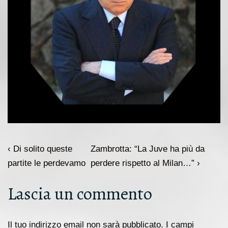
Navigazione
L'articolo
Il
‹ Di solito queste
Zambrotta: “La Juve ha più da
articoli
precedente
prossimo
partite le perdevamo
perdere rispetto al Milan…” ›
è
articolo
Lascia un commento
è
Il tuo indirizzo email non sarà pubblicato.
I campi