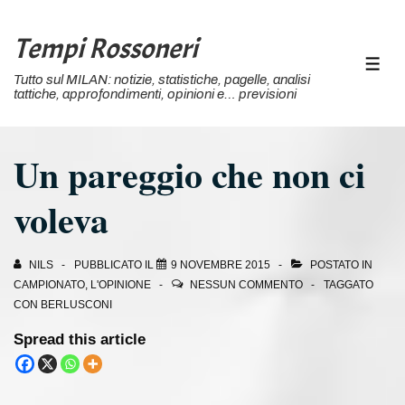
↓
Vai
Tempi Rossoneri
al
MEN
Tutto sul MILAN: notizie, statistiche, pagelle, analisi
contenuto
tattiche, approfondimenti, opinioni e… previsioni
principale
Un pareggio che non ci
voleva
NILS
PUBBLICATO IL
9 NOVEMBRE 2015
POSTATO IN
CAMPIONATO
,
L'OPINIONE
NESSUN COMMENTO
TAGGATO
CON
BERLUSCONI
Spread this article