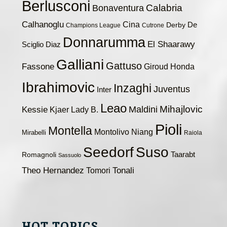
Berlusconi
Calabria
Bonaventura
Calhanoglu
Cina
De
Derby
Champions League
Cutrone
Donnarumma
El Shaarawy
Sciglio
Diaz
Galliani
Gattuso
Fassone
Giroud
Honda
Ibrahimovic
Inzaghi
Juventus
Inter
Leao
Maldini
Mihajlovic
Kessie
Kjaer
Lady B.
Pioli
Montella
Montolivo
Niang
Mirabelli
Raiola
Seedorf
Suso
Taarabt
Romagnoli
Sassuolo
Theo Hernandez
Tomori
Tonali
HOT TOPICS