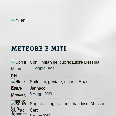
r
n
a
t
i
v
e
METEORE E MITI
:
Con il Milan nel cuore: Ettore Messina
16 Maggio 2020
Sbilenco, geniale, umano: Enzo
Jannacci
5 Maggio 2020
Supercalifragilistichespiralidoso: Alessio
Cerci
5 Marzo 2019