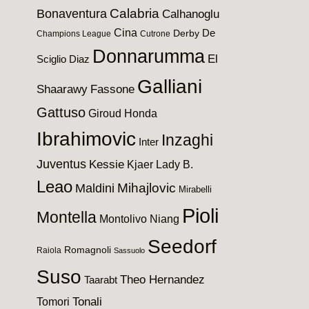
Calabria
Bonaventura
Calhanoglu
Cina
De
Derby
Champions League
Cutrone
Donnarumma
El
Sciglio
Diaz
Galliani
Shaarawy
Fassone
Gattuso
Giroud
Honda
Ibrahimovic
Inzaghi
Inter
Juventus
Kessie
Kjaer
Lady B.
Leao
Maldini
Mihajlovic
Mirabelli
Pioli
Montella
Montolivo
Niang
Seedorf
Romagnoli
Raiola
Sassuolo
Suso
Theo Hernandez
Taarabt
Tomori
Tonali