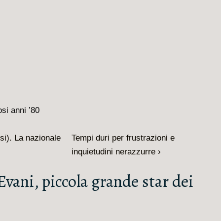
Il
ossi). La nazionale
Tempi duri per frustrazioni e
prossimo
inquietudini nerazzurre ›
articolo
Evani, piccola grande star dei
è