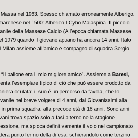
 a Massa nel 1963. Spesso chiamato erroneamente Alberigo,
marchese nel 1500: Alberico I Cybo Malaspina. Il piccolo
ovanile della Massese Calcio (All’epoca chiamata Massese
 Nel 1979 quando il giovane apuano ha ancora 14 anni, Italo
 del Milan assieme all’amico e compagno di squadra Sergio
“Il pallone era il mio migliore amico”. Assieme a
Baresi
,
senta l’esemplare tipico di ciò che può essere prodotto da
niera oculata: il suo é un percorso da favola, che lo
ovanile nel breve volgere di 4 anni, dai Giovanissimi alla
e in prima squadra, alla precoce età di 18 anni. Sono anni
 Evani trova spazio solo a fasi alterne nella stagione
cessione, ma spicca definitivamente il volo nel campionato
dera punto fermo della difesa, schierandolo come terzino