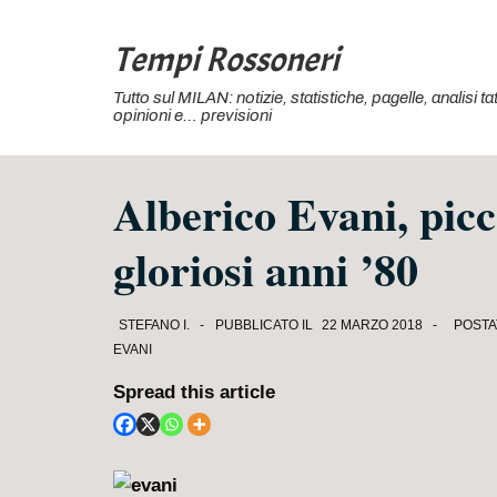
↓
Vai
Tempi Rossoneri
al
Tutto sul MILAN: notizie, statistiche, pagelle, analisi 
contenuto
opinioni e… previsioni
principale
Alberico Evani, picc
gloriosi anni ’80
STEFANO I.
PUBBLICATO IL
22 MARZO 2018
POSTA
EVANI
Spread this article