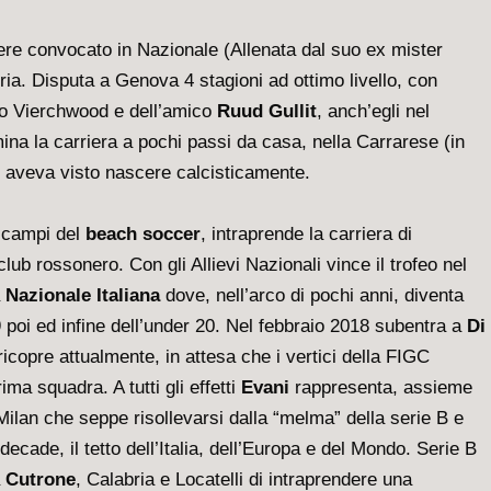
sere convocato in Nazionale (Allenata dal suo ex mister
ia. Disputa a Genova 4 stagioni ad ottimo livello, con
ro Vierchwood e dell’amico
Ruud Gullit
, anch’egli nel
ina la carriera a pochi passi da casa, nella Carrarese (in
o aveva visto nascere calcisticamente.
i campi del
beach soccer
, intraprende la carriera di
club rossonero. Con gli Allievi Nazionali vince il trofeo nel
a
Nazionale Italiana
dove, nell’arco di pochi anni, diventa
 poi ed infine dell’under 20. Nel febbraio 2018 subentra a
Di
ricopre attualmente, in attesa che i vertici della FIGC
ma squadra. A tutti gli effetti
Evani
rappresenta, assieme
Milan che seppe risollevarsi dalla “melma” della serie B e
ecade, il tetto dell’Italia, dell’Europa e del Mondo. Serie B
a
Cutrone
, Calabria e Locatelli di intraprendere una