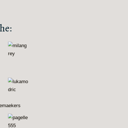
he:
elemaekers