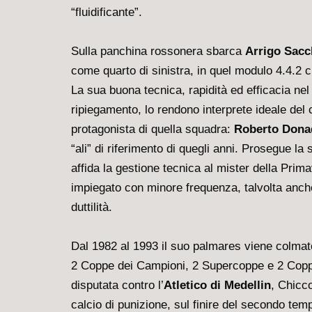
“fluidificante”.
Sulla panchina rossonera sbarca
Arrigo Sacc
come quarto di sinistra, in quel modulo 4.4.2 c
La sua buona tecnica, rapidità ed efficacia nel 
ripiegamento, lo rendono interprete ideale del c
protagonista di quella squadra:
Roberto Dona
“ali” di riferimento di quegli anni. Prosegue la 
affida la gestione tecnica al mister della Pri
impiegato con minore frequenza, talvolta anc
duttilità.
Dal 1982 al 1993 il suo palmares viene colmato 
2 Coppe dei Campioni, 2 Supercoppe e 2 Coppe
disputata contro l’
Atletico di Medellin
, Chicc
calcio di punizione, sul finire del secondo tem