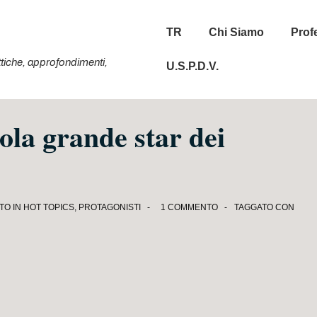
Menu
TR
Chi Siamo
Prof
principale
tattiche, approfondimenti,
U.S.P.D.V.
ola grande star dei
TO IN
HOT TOPICS
,
PROTAGONISTI
1 COMMENTO
TAGGATO CON