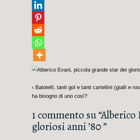
Navigazione
L'articolo
‹ Balotelli, tanti gol e tanti cartellini (gialli e r
articoli
precedente
ha bisogno di uno così?
è
1 commento su “
Alberico 
gloriosi anni ’80
”