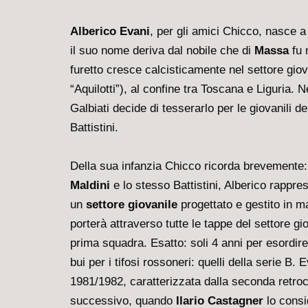
Alberico Evani
, per gli amici Chicco, nasce
il suo nome deriva dal nobile che di
Massa
fu 
furetto cresce calcisticamente nel settore gi
“Aquilotti”), al confine tra Toscana e Liguria.
Galbiati decide di tesserarlo per le giovanili
Battistini.
Della sua infanzia Chicco ricorda brevemente: 
Maldini
e lo stesso Battistini, Alberico rappre
un
settore giovanile
progettato e gestito in ma
porterà attraverso tutte le tappe del settore gi
prima squadra. Esatto: soli 4 anni per esordir
bui per i tifosi rossoneri: quelli della serie B.
1981/1982, caratterizzata dalla seconda retro
successivo, quando
Ilario Castagner
lo consi