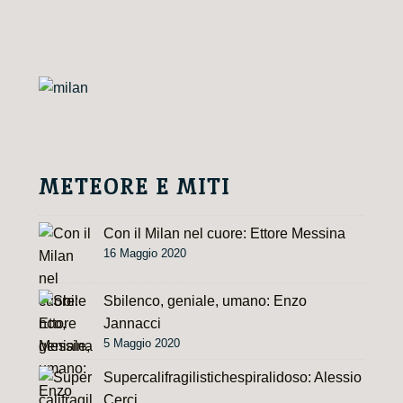
e
r
n
a
t
i
v
e
METEORE E MITI
:
Con il Milan nel cuore: Ettore Messina
16 Maggio 2020
Sbilenco, geniale, umano: Enzo
Jannacci
5 Maggio 2020
Supercalifragilistichespiralidoso: Alessio
Cerci