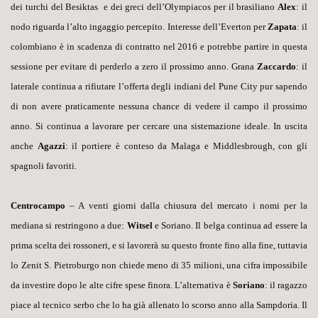
dei turchi del Besiktas e dei greci dell’Olympiacos per il brasiliano
Alex
: il
nodo riguarda l’alto ingaggio percepito. Interesse dell’Everton per
Zapata
: il
colombiano è in scadenza di contratto nel 2016 e potrebbe partire in questa
sessione per evitare di perderlo a zero il prossimo anno. Grana
Zaccardo
: il
laterale continua a rifiutare l’offerta degli indiani del Pune City pur sapendo
di non avere praticamente nessuna chance di vedere il campo il prossimo
anno. Si continua a lavorare per cercare una sistemazione ideale. In uscita
anche
Agazzi
: il portiere è conteso da Malaga e Middlesbrough, con gli
spagnoli favoriti.
Centrocampo
– A venti giorni dalla chiusura del mercato i nomi per la
mediana si restringono a due:
Witsel
e Soriano. Il belga continua ad essere la
prima scelta dei rossoneri, e si lavorerà su questo fronte fino alla fine, tuttavia
lo Zenit S. Pietroburgo non chiede meno di 35 milioni, una cifra impossibile
da investire dopo le alte cifre spese finora. L’alternativa è
Soriano
: il ragazzo
piace al tecnico serbo che lo ha già allenato lo scorso anno alla Sampdoria. Il