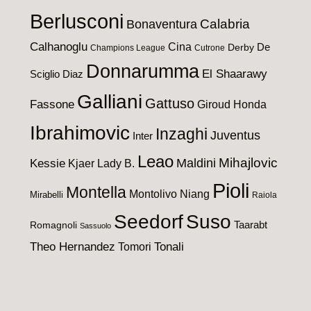
Berlusconi
Calabria
Bonaventura
Calhanoglu
Cina
De
Derby
Champions League
Cutrone
Donnarumma
El Shaarawy
Sciglio
Diaz
Galliani
Gattuso
Fassone
Giroud
Honda
Ibrahimovic
Inzaghi
Juventus
Inter
Leao
Maldini
Mihajlovic
Kessie
Kjaer
Lady B.
Pioli
Montella
Montolivo
Niang
Mirabelli
Raiola
Seedorf
Suso
Taarabt
Romagnoli
Sassuolo
Theo Hernandez
Tomori
Tonali