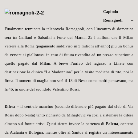
Capitolo
Romagnoli
–
Finalmente terminata la telenovela Romagnoli, con l’incontro di domenica
sera tra Galliani e Sabatini a Forte dei Marmi. 25 i milioni che il Milan
verserà alla Roma (pagamento suddiviso in 5 milioni all’anno) più un bonus
da versare ai giallorossi in caso di futura rivendita ad un prezzo superiore a
quello pagato dal Milan. A breve l’arrivo del ragazzo a Linate con
destinazione la clinica “La Madonnina” per le visite mediche di rito, poi la
firma. Il numero di maglia non sarà il 13 di Nesta come molti pensavano, ma
la 46, in onore del suo idolo Valentino Rossi.
Difesa
– Il centrale mancino (secondo difensore più pagato dal club di Via
Rossi dopo Nesta) tanto richiesto da Mihajlovic va così a sistemare la difesa
almeno sul fronte arrivi. Quasi sicura invece la partenza di
Paletta
, conteso
da Atalanta e Bologna, mentre oltre al Santos si registra un interessamento