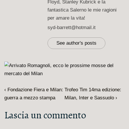
Floyd, Stanley Kubrick e la
fantastica Salerno le mie ragioni
per amare la vita!
syd-barrett@hotmail.it
See author's posts
Navigazione
L'articolo
Il
‹ Fondazione Fiera e Milan:
Trofeo Tim 14ma edizione:
articoli
precedente
prossimo
guerra a mezzo stampa
Milan, Inter e Sassuolo ›
è
articolo
Lascia un commento
è