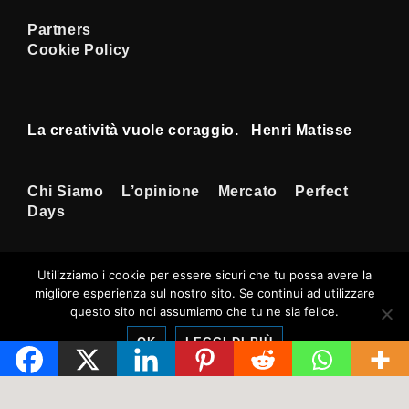
Partners
Cookie Policy
La creatività vuole coraggio. Henri Matisse
Menu
Chi Siamo
L’opinione
Mercato
Perfect
Days
Footer
Utilizziamo i cookie per essere sicuri che tu possa avere la
migliore esperienza sul nostro sito. Se continui ad utilizzare
Copyright © 2026
Tempi Rossoneri
|
questo sito noi assumiamo che tu ne sia felice.
Sviluppato da
Tema responsive
OK
LEGGI DI PIÙ