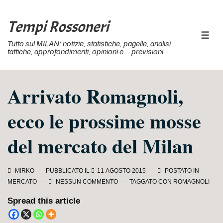
↓
Vai
Tempi Rossoneri
al
MEN
Tutto sul MILAN: notizie, statistiche, pagelle, analisi
contenuto
tattiche, approfondimenti, opinioni e… previsioni
principale
Arrivato Romagnoli,
ecco le prossime mosse
del mercato del Milan
MIRKO
PUBBLICATO IL
11 AGOSTO 2015
POSTATO IN
MERCATO
NESSUN COMMENTO
TAGGATO CON
ROMAGNOLI
Spread this article