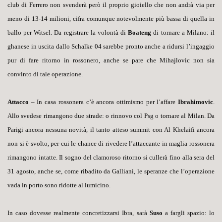
club di Ferrero non svenderà però il proprio gioiello che non andrà via per
meno di 13-14 milioni, cifra comunque notevolmente più bassa di quella in
ballo per Witsel. Da registrare la volontà di
Boateng
di tornare a Milano: il
ghanese in uscita dallo Schalke 04 sarebbe pronto anche a ridursi l’ingaggio
pur di fare ritorno in rossonero, anche se pare che Mihajlovic non sia
convinto di tale operazione.
Attacco
– In casa rossonera c’è ancora ottimismo per l’affare
Ibrahimovic
.
Allo svedese rimangono due strade: o rinnovo col Psg o tornare al Milan. Da
Parigi ancora nessuna novità, il tanto atteso summit con Al Khelaifi ancora
non si è svolto, per cui le chance di rivedere l’attaccante in maglia rossonera
rimangono intatte. Il sogno del clamoroso ritorno si cullerà fino alla sera del
31 agosto, anche se, come ribadito da Galliani, le speranze che l’operazione
vada in porto sono ridotte al lumicino.
In caso dovesse realmente concretizzarsi Ibra, sarà
Suso
a fargli spazio: lo