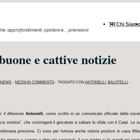
Menu
TR
Chi Siam
principale
ttiche, approfondimenti, opinioni e… previsioni
 buone e cattive notizie
 NEWS
NESSUN COMMENTO
TAGGATO CON
ANTONELLI
,
BALOTELLI
: il difensore
Antonelli
, come scritto in un comunicato ufficiale della socie
ia sinistra”, che costringerà il giocatore a saltare la sfida con il Carpi. Le s
settimana prossima. Ci sono per fortuna anche notizie positive in casa Mila
a ripreso a correre a ritmi più sostenuti, il suo rientro si fa quindi più vicin