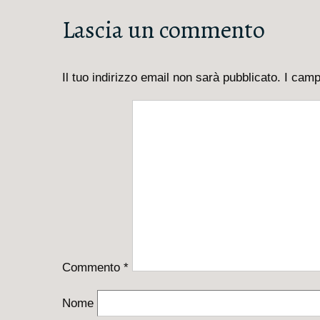
è
prossimo
Lascia un commento
articolo
è
Il tuo indirizzo email non sarà pubblicato.
I camp
Commento
*
Nome