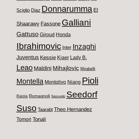
Donnarumma
El
Sciglio
Diaz
Galliani
Shaarawy
Fassone
Gattuso
Giroud
Honda
Ibrahimovic
Inzaghi
Inter
Juventus
Kessie
Kjaer
Lady B.
Leao
Maldini
Mihajlovic
Mirabelli
Pioli
Montella
Montolivo
Niang
Seedorf
Romagnoli
Raiola
Sassuolo
Suso
Theo Hernandez
Taarabt
Tomori
Tonali