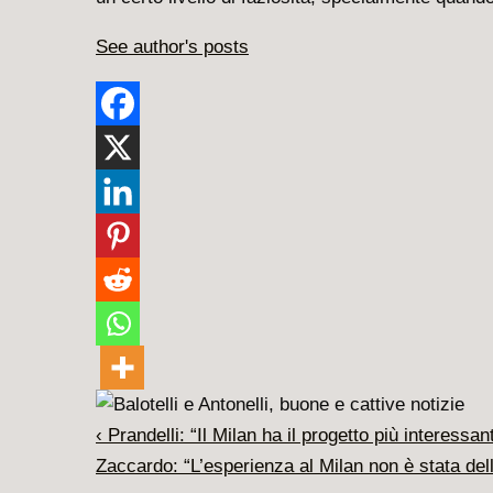
See author's posts
Navigazione
L'articolo
‹ Prandelli: “Il Milan ha il progetto più interessa
articoli
precedente
Il
Zaccardo: “L’esperienza al Milan non è stata dell