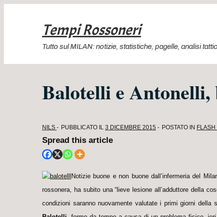
↓
Vai
Tempi Rossoneri
al
Tutto sul MILAN: notizie, statistiche, pagelle, analisi ta
contenuto
principale
Balotelli e Antonelli,
NILS
PUBBLICATO IL
3 DICEMBRE 2015
POSTATO IN
FLASH
Spread this article
Notizie buone e non buone dall’infermeria del Milan
rossonera, ha subito una “lieve lesione all’adduttore della cosc
condizioni saranno nuovamente valutate i primi giorni della 
Balotelli
, fermo da tempo a causa di un problema fisico, ieri h