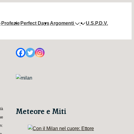
o
Profezie
Perfect Days
Argomenti
U.S.P.D.V.
tà
Meteore e Miti
ue
n:
o.