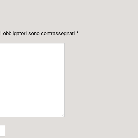
i obbligatori sono contrassegnati
*