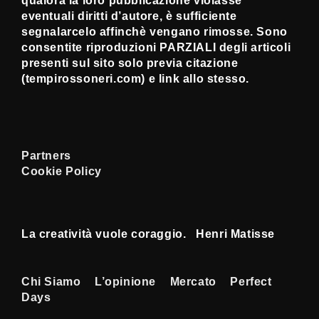
qualora la loro pubblicazione violasse
eventuali diritti d’autore, è sufficiente
segnalarcelo affinchè vengano rimosse. Sono
consentite riproduzioni PARZIALI degli articoli
presenti sul sito solo previa citazione
(tempirossoneri.com) e link allo stesso.
Partners
Cookie Policy
La creatività vuole coraggio. Henri Matisse
Menu
Chi Siamo
L’opinione
Mercato
Perfect
Days
Footer