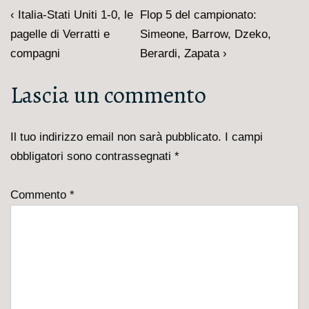
Navigazione
L'articolo
Il
‹ Italia-Stati Uniti 1-0, le
Flop 5 del campionato:
articoli
precedente
prossimo
pagelle di Verratti e
Simeone, Barrow, Dzeko,
è
articolo
compagni
Berardi, Zapata ›
è
Lascia un commento
Il tuo indirizzo email non sarà pubblicato.
I campi
obbligatori sono contrassegnati
*
Commento
*