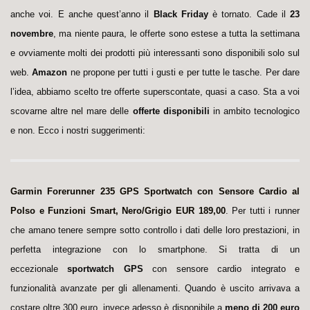
anche voi. E anche quest’anno il
Black Friday
è tornato. Cade il
23
novembre
, ma niente paura, le offerte sono estese a tutta la settimana
e ovviamente molti dei prodotti più interessanti sono disponibili solo sul
web.
Amazon
ne propone per tutti i gusti e per tutte le tasche. Per dare
l’idea, abbiamo scelto tre offerte superscontate, quasi a caso. Sta a voi
scovarne altre nel mare delle
offerte disponibili
in ambito tecnologico
e non. Ecco i nostri suggerimenti:
Garmin Forerunner 235 GPS Sportwatch con Sensore Cardio al
Polso e Funzioni Smart, Nero/Grigio
EUR 189,00
.
Per tutti i runner
che amano tenere sempre sotto controllo i dati delle loro prestazioni, in
perfetta integrazione con lo smartphone. Si tratta di un
eccezionale
sportwatch
GPS
con sensore cardio integrato e
funzionalità avanzate per gli allenamenti. Quando è uscito arrivava a
costare oltre 300 euro, invece adesso è disponibile a
meno di 200 euro