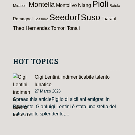
Pioli
Montella
Montolivo
Niang
Mirabelli
Raiola
Seedorf
Suso
Taarabt
Romagnoli
Sassuolo
Theo Hernandez
Tomori
Tonali
HOT TOPICS
Gigi Lentini, indimenticabile talento
lunatico
27 Marzo 2023
Spread this articleFiglio di siciliani emigrati in
Piemonte, Gianluigi Lentini è stata una stella del
calcio molto splendente,…