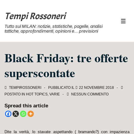
↓
Vai
Tempi Rossoneri
al
MEN
Tutto sul MILAN: notizie, statistiche, pagelle, analisi
contenuto
tattiche, approfondimenti, opinioni e… previsioni
principale
Black Friday: tre offerte
superscontate
TEMPIROSSONERI
PUBBLICATO IL
22 NOVEMBRE 2018
POSTATO IN
HOT TOPICS
,
VARIE
NESSUN COMMENTO
Spread this article
Dite la verità, lo stavate aspettando ( bramando?) con impazienza