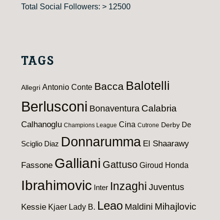
Total Social Followers: > 12500
TAGS
Balotelli
Bacca
Antonio Conte
Allegri
Berlusconi
Calabria
Bonaventura
Calhanoglu
Cina
De
Derby
Champions League
Cutrone
Donnarumma
El Shaarawy
Sciglio
Diaz
Galliani
Gattuso
Fassone
Giroud
Honda
Ibrahimovic
Inzaghi
Juventus
Inter
Leao
Maldini
Mihajlovic
Kessie
Kjaer
Lady B.