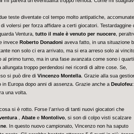
i
mi pareva un’eventualità troppo remota. Come mi sbagliav
 due teste diventate col tempo molto antipatiche, accomunat
di volersi per forza affidare a certi giocatori. Testardaggine
riguarda Ventura,
tutto il male è venuto per nuocere
, peraltr
he invece
Roberto Donadoni
aveva fatto, in una situazione 
ante non solo ci era arrivato, ma si era arreso solo ai vincito
rto al primo turno, ma in una fase avanzata come sono i quarti
 allungata troppo perdendosi nei ricordi di altre cose. Se,
so si può dire di
Vincenzo Montella
. Grazie alla sua gestion
o in Europa dopo anni di assenza. Grazie anche a
Deulofeu
:
ra una volta.
osa si è rotto. Forse l’arrivo di tanti nuovi giocatori che
ventura
,
Abate
e
Montolivo
, si son di colpo visti scalzare
ine
. In questo nuovo campionato, Vincenzo non ha saputo