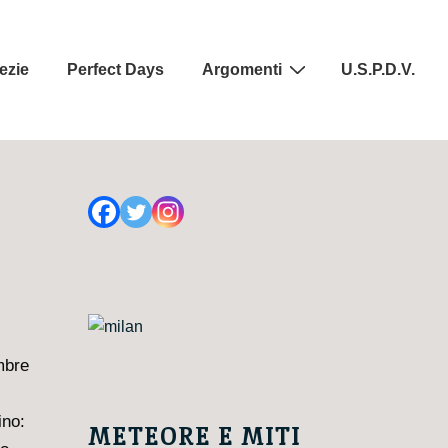
ezie
Perfect Days
Argomenti
U.S.P.D.V.
mbre
ino:
METEORE E MITI