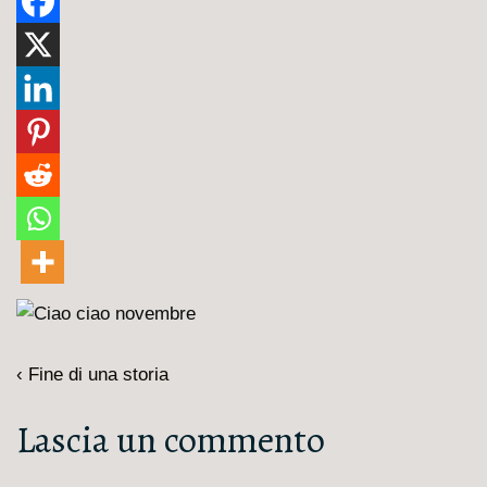
Navigazione
L'articolo
‹ Fine di una storia
articoli
precedente
Lascia un commento
è