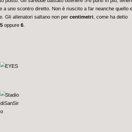
rto posto. Gli sarebbe bastato ottenere 5-6 punti in più, tene
e a uno scontro diretto. Non è riuscito a far neanche quello 
. Gli allenatori saltano non per
centimetri
, come ha detto
5
oppure
6
.