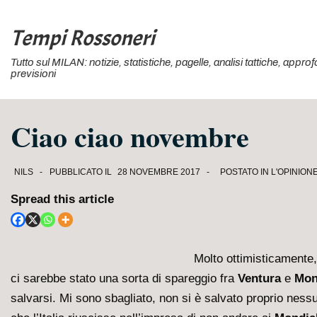
↓
Vai
Tempi Rossoneri
al
Tutto sul MILAN: notizie, statistiche, pagelle, analisi tattiche, appr
contenuto
previsioni
principale
Ciao ciao novembre
NILS
PUBBLICATO IL
28 NOVEMBRE 2017
POSTATO IN
L'OPINION
Spread this article
Molto ottimisticamente
ci sarebbe stato una sorta di spareggio fra
Ventura
e
Mon
salvarsi. Mi sono sbagliato, non si è salvato proprio ness