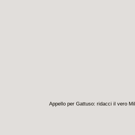
Il
Appello per Gattuso: ridacci il vero Mi
prossimo
articolo
è