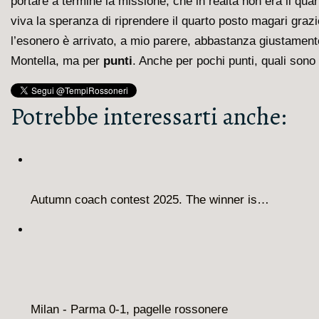
portare a termine la missione, che in realtà non era il qua
viva la speranza di riprendere il quarto posto magari grazi
l’esonero è arrivato, a mio parere, abbastanza giustamente
Montella, ma per
punti
. Anche per pochi punti, quali sono
Potrebbe interessarti anche:
Autumn coach contest 2025. The winner is…
Milan - Parma 0-1, pagelle rossonere