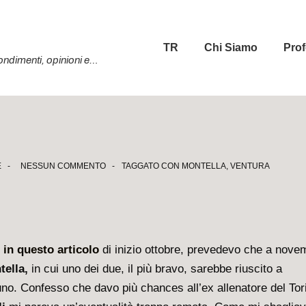
Menu
TR
Chi Siamo
Prof
principale
ofondimenti, opinioni e…
E
NESSUN COMMENTO
TAGGATO CON
MONTELLA
,
VENTURA
,
in questo articolo
di inizio ottobre, prevedevo che a nove
tella,
in cui uno dei due, il più bravo, sarebbe riuscito a
uno. Confesso che davo più chances all’ex allenatore del Tor