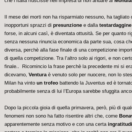
che l’Italia riuscisse nell’impresa di non andare ai
Mondial
Il mese dei morti non ha risparmiato nessuno, ha tagliato
inopportuni sprazzi di
presunzione
e dalla
testardaggine
forse, in alcuni casì, è diventata ottusità. Se per quanto 
senza nessuna rinuncia economica da parte sua, cosa c
diversa, perchè alla fase finale di una competizione import
di quella competizione. Tra l’altro solo ai rigori, e non ce
finale.. Ricomincio la frase perchè la precedente mi si era
dicevamo,
Ventura
è venuto solo per nuocere, non lo stes
Milan ha vinto
un trofeo
battendo la Juventus ed è tornat
probabilmente senza di lui l’Europa sarebbe sfuggita anco
Dopo la piccola gioia di quella primavera, però, più di qualc
fenomeni non sono ha fatto risentire altri che, come
Bona
apparentemente senza motivo e con una certa
ingratitud