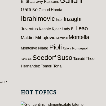
Galliani
El Shaarawy
Fassone
Gattuso
Giroud
Honda
Ibrahimovic
Inzaghi
Inter
Leao
Juventus
Kessie
Kjaer
Lady B.
Montella
Maldini
Mihajlovic
Mirabelli
Pioli
Montolivo
Niang
Romagnoli
Raiola
Seedorf
Suso
Theo
Taarabt
Sassuolo
Hernandez
Tomori
Tonali
lan ›
HOT TOPICS