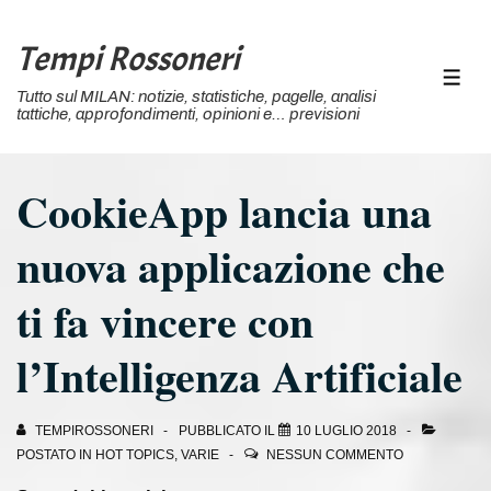
↓
Vai
Tempi Rossoneri
al
MEN
Tutto sul MILAN: notizie, statistiche, pagelle, analisi
contenuto
tattiche, approfondimenti, opinioni e… previsioni
principale
CookieApp lancia una
nuova applicazione che
ti fa vincere con
l’Intelligenza Artificiale
TEMPIROSSONERI
PUBBLICATO IL
10 LUGLIO 2018
POSTATO IN
HOT TOPICS
,
VARIE
NESSUN COMMENTO