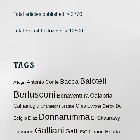
Total articles published: > 2770
Total Social Followers: > 12500
TAGS
Balotelli
Bacca
Antonio Conte
Allegri
Berlusconi
Calabria
Bonaventura
Calhanoglu
Cina
De
Derby
Champions League
Cutrone
Donnarumma
El Shaarawy
Sciglio
Diaz
Galliani
Gattuso
Fassone
Giroud
Honda