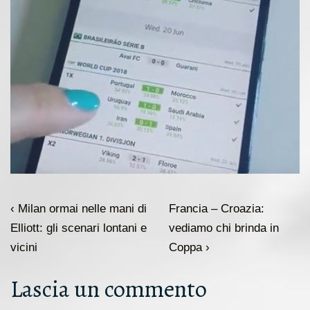
Navigazione
L'articolo
Il
‹ Milan ormai nelle mani di
Francia – Croazia:
articoli
precedente
prossimo
Elliott: gli scenari lontani e
vediamo chi brinda in
è
articolo
vicini
Coppa ›
è
Lascia un commento