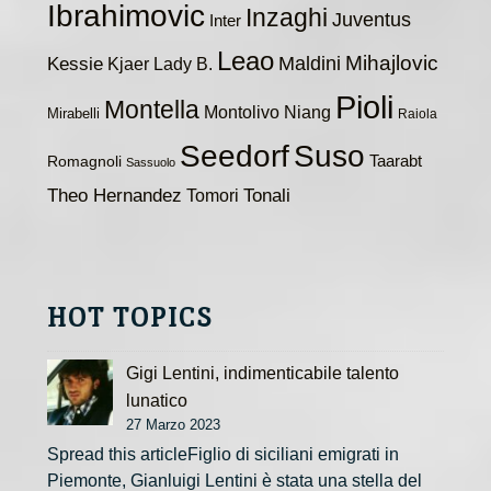
Ibrahimovic
Inzaghi
Juventus
Inter
Leao
Maldini
Mihajlovic
Kessie
Kjaer
Lady B.
Pioli
Montella
Montolivo
Niang
Mirabelli
Raiola
Seedorf
Suso
Taarabt
Romagnoli
Sassuolo
Theo Hernandez
Tomori
Tonali
HOT TOPICS
Gigi Lentini, indimenticabile talento
lunatico
27 Marzo 2023
Spread this articleFiglio di siciliani emigrati in
Piemonte, Gianluigi Lentini è stata una stella del