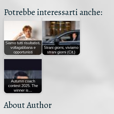
Potrebbe interessarti anche:
Siamo tutti risultatisti,
voltagabbana e
Strani giorni, viviamo
opportunisti
strani giorni (Cit.)
Autumn coach
contest 2025. The
winner is…
About Author