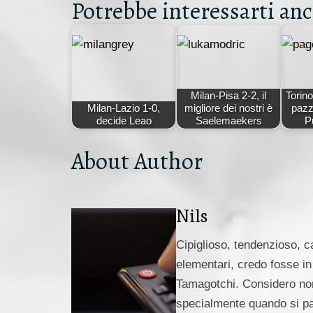
Potrebbe interessarti anc
Milan-Pisa 2-2, il
Torino
Milan-Lazio 1-0,
migliore dei nostri è
pazz
decide Leao
Saelemaekers
P
About Author
Nils
Cipiglioso, tendenzioso, c
elementari, credo fosse in
Tamagotchi. Considero norm
specialmente quando si par