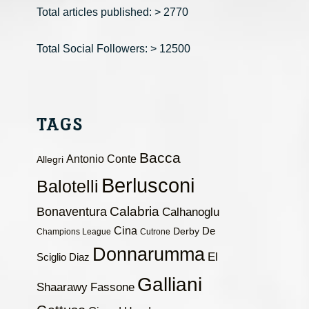
Total articles published: > 2770
Total Social Followers: > 12500
TAGS
Bacca
Antonio Conte
Allegri
Berlusconi
Balotelli
Calabria
Bonaventura
Calhanoglu
Cina
De
Derby
Champions League
Cutrone
Donnarumma
El
Sciglio
Diaz
Galliani
Shaarawy
Fassone