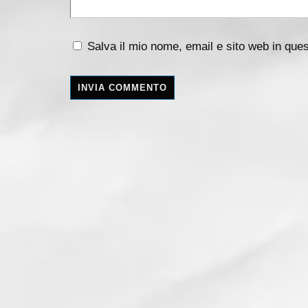
Salva il mio nome, email e sito web in qu
A
l
t
e
r
n
a
t
i
v