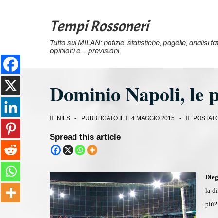
↓
Vai
Tempi Rossoneri
al
Tutto sul MILAN: notizie, statistiche, pagelle, analisi 
contenuto
opinioni e… previsioni
principale
Dominio Napoli, le p
NILS
PUBBLICATO IL
4 MAGGIO 2015
POSTATO
Spread this article
Dieg
la d
più?