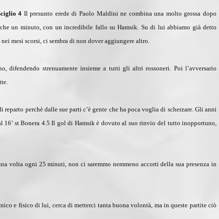
ciglio 4
Il presunto erede di Paolo Maldini ne combina una molto grossa dopo
che un minuto, con un incredibile fallo su Hamsik. Su di lui abbiamo già detto
o nei mesi scorsi, ci sembra di non dover aggiungere altro.
, difendendo strenuamente insieme a tutti gli altri rossoneri. Poi l’avversario
tte.
di reparto perchè dalle sue parti c’è gente che ha poca voglia di scherzare. Gli anni
l 16’ st Bonera 4.5
Il gol di Hamsik è dovuto al suo rinvio del tutto inopportuno,
una volta ogni 25 minuti, non ci saremmo nemmeno accorti della sua presenza in
co e fisico di lui, cerca di metterci tanta buona volontà, ma in queste partite ciò