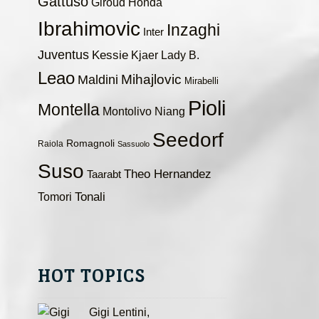
Gattuso
Giroud
Honda
Ibrahimovic
Inzaghi
Inter
Juventus
Kessie
Kjaer
Lady B.
Leao
Maldini
Mihajlovic
Mirabelli
Pioli
Montella
Montolivo
Niang
Seedorf
Romagnoli
Raiola
Sassuolo
Suso
Theo Hernandez
Taarabt
Tomori
Tonali
HOT TOPICS
Gigi Lentini,