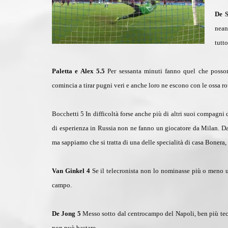
De S
nean
tutt
Paletta e Alex 5.5
Per sessanta minuti fanno quel che possono
comincia a tirar pugni veri e anche loro ne escono con le ossa ro
Bocchetti 5
In difficoltà forse anche più di altri suoi compagni 
di esperienza in Russia non ne fanno un giocatore da Milan.
Da
ma sappiamo che si tratta di una delle specialità di casa Bonera,
Van Ginkel 4
Se il telecronista non lo nominasse più o meno 
campo.
De Jong 5
Messo sotto dal centrocampo del Napoli, ben più tecni
non può bastare.