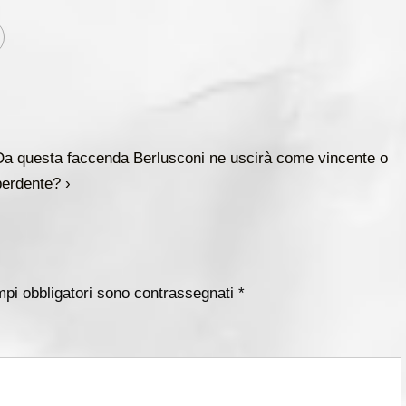
l
Da questa faccenda Berlusconi ne uscirà come vincente o
prossimo
perdente? ›
rticolo
è
mpi obbligatori sono contrassegnati
*