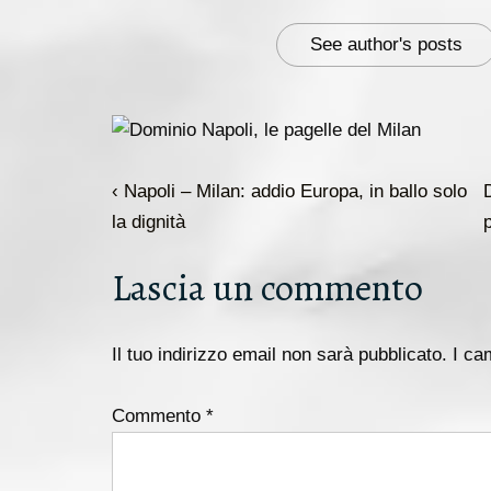
See author's posts
Navigazione
L'articolo
I
‹ Napoli – Milan: addio Europa, in ballo solo
articoli
precedente
la dignità
è
a
Lascia un commento
Il tuo indirizzo email non sarà pubblicato.
I ca
Commento
*